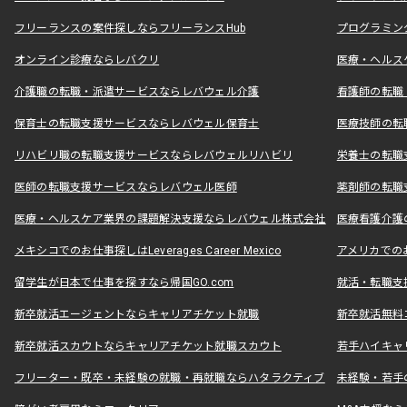
フリーランスの案件探しならフリーランスHub
プログラミン
オンライン診療ならレバクリ
医療・ヘルス
介護職の転職・派遣サービスならレバウェル介護
看護師の転職
保育士の転職支援サービスならレバウェル保育士
医療技師の転
リハビリ職の転職支援サービスならレバウェルリハビリ
栄養士の転職
医師の転職支援サービスならレバウェル医師
薬剤師の転職
医療・ヘルスケア業界の課題解決支援ならレバウェル株式会社
医療看護介護の
メキシコでのお仕事探しはLeverages Career Mexico
アメリカでのお仕事
留学生が日本で仕事を探すなら帰国GO.com
就活・転職支
新卒就活エージェントならキャリアチケット就職
新卒就活無料
新卒就活スカウトならキャリアチケット就職スカウト
若手ハイキャ
フリーター・既卒・未経験の就職・再就職ならハタラクティブ
未経験・若手