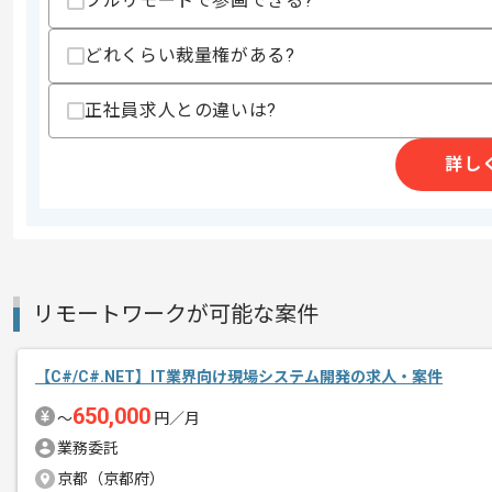
フルリモートで参画できる?
どれくらい裁量権がある?
商談回数
1回
その他募集要項
正社員求人との違いは?
募集人数
1人
作業開始日
2024/02/01
詳し
瀬戸市への車出社もしくは、池下駅から
エージェントからのコ
※どちらかに常駐となりますが瀬戸市の
メント
リモートワークが可能な案件
常駐作業を想定しております。
【C#/C#.NET】IT業界向け現場システム開発の求人・案件
これまでのご経験を活かしていただけま
650,000
〜
円／月
業務委託
京都（京都府）