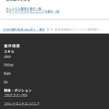
システム開発の案件一覧
サーバーサイドエンジニアの案件一覧
HOME
案件検索
Java求人・案件
【C#】配電設備業向けシステム開発案件
案件検索
スキル
Java
Python
Ruby
Go
職種・ポジション
プログラマー(PG)
フロントエンドエンジニア