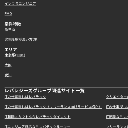
インフラエンジニア
PMO
案件特徴
高単価
実務経験が浅い方OK
エリア
東京都(23区)
大阪
愛知
レバレジーズグループ関連サイト一覧
ITの仕事探しはレバテック
クリエイター
ITの仕事探しはレバテック（フリーランス向けサービス紹介）
ITの仕事探
IT転職スカウトならレバテックダイレクト
IT転職なら
ITエンジニア就活ならレバテックルーキー
フリーランス