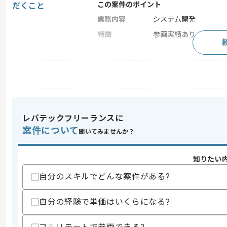
この案件のポイント
だくこと
業務内容
システム開発
特徴
参画実績あり , 長期プ
求めるスキル
スキル
・C#の開発経験
歓迎スキル
・Javaの開発経験
レバテックフリーランスに
案件について
聞いてみませんか？
スキルに不安がある方へ
上記に似た経験やスキルをお持ちであれば申
知りたい
自分のスキルでどんな案件がある?
精算条件
有
自分の経験で単価はいくらになる?
精算・お支払い
精算基準時間
140時間〜180時間
支払いサイト
15日