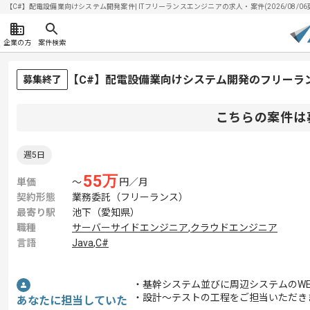
【C#】配電設備業向けシステム開発案件| ITフリーランスエンジニアの求人・案件(2026/08/06
企業の方
案件検索
【C#】配電設備業向けシステム開発のフリーラ
募集終了
こちらの案件は
週5日
55
万
単価
〜
円／月
契約形態
業務委託（フリーランス）
最寄り駅
池下（愛知県）
職種
サーバーサイドエンジニア
,
クラウドエンジニア
言語
Java
,
C#
・基幹システム並びに周辺システムのW
・設計～テストの工程をご担当いただき
あなたに担当していた