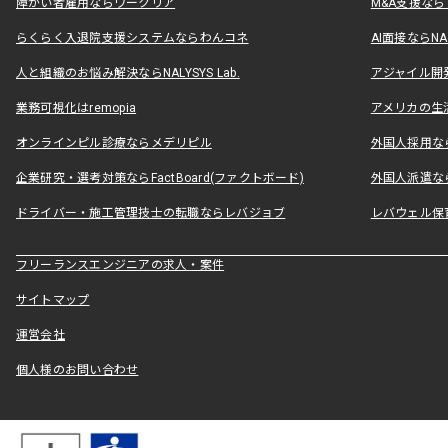
障がい者雇用ならワークリア
M&A支援な
らくらく入退院支援システムならわんコネ
AI面接ならNAL
人と組織のお悩み解決ならNALYSYS Lab.
アジャイル開発なら
業務可視化はremopia
アメリカの生活
オンラインピル診療ならメデリピル
外国人採用ならLe
企業研究・選考対策ならFactBoard(ファクトボード)
外国人派遣なら
ドライバー・施工管理技士の転職ならレバジョブ
レバウェル保
フリーランスエンジニアの求人・案件
サイトマップ
運営会社
個人様のお問い合わせ