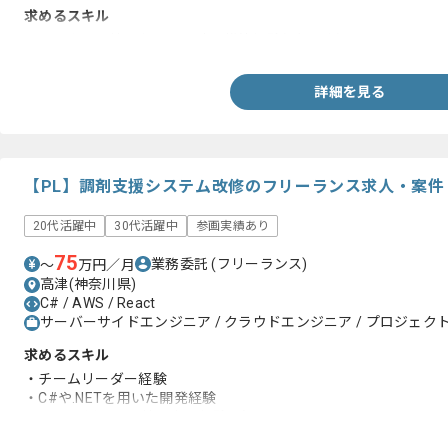
求めるスキル
・クラウド環境における設計、構築経験(3年以上)
詳細を見る
【PL】調剤支援システム改修のフリーランス求人・案件
20代活躍中
30代活躍中
参画実績あり
75
業務委託
(フリーランス)
〜
万円／月
高津(神奈川県)
C# / AWS / React
サーバーサイドエンジニア / クラウドエンジニア / プロジェクト
求めるスキル
・チームリーダー経験
・C#や.NETを用いた開発経験
・AWSを用いた環境設定の経験や知見