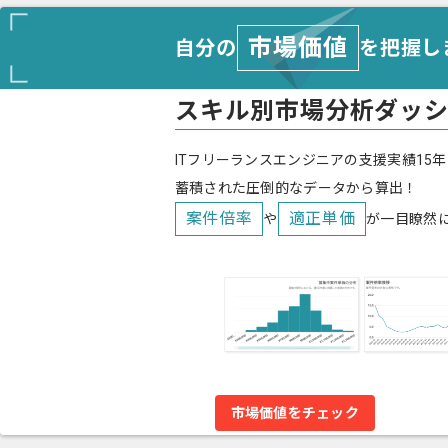
市場価値
自分の
を把握し
スキル別市場分析ダッ
ITフリーランスエンジニアの支援実績15年
蓄積された圧倒的なデータから算出！
案件倍率
適正単価
や
が一目瞭然
市場価値をチェック