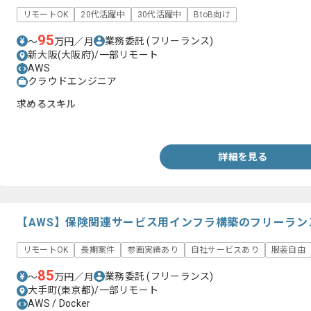
リモートOK
20代活躍中
30代活躍中
BtoB向け
95
業務委託
(フリーランス)
〜
万円／月
新大阪(大阪府)/一部リモート
AWS
クラウドエンジニア
求めるスキル
・AWS経験（要件定義、基本設計、詳細設計、構築、テストまで
詳細を見る
【AWS】保険関連サービス用インフラ構築のフリーラン
リモートOK
長期案件
参画実績あり
自社サービスあり
服装自由
85
業務委託
(フリーランス)
〜
万円／月
大手町(東京都)/一部リモート
AWS / Docker