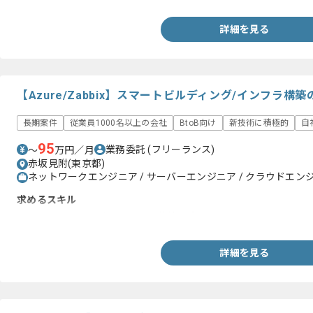
詳細を見る
【Azure/Zabbix】スマートビルディング/インフラ
長期案件
従業員1000名以上の会社
BtoB向け
新技術に積極的
自
95
業務委託
(フリーランス)
〜
万円／月
赤坂見附(東京都)
ネットワークエンジニア / サーバーエンジニア / クラウドエン
求めるスキル
・Zabbixを用いた監視システム構築の実務経験
詳細を見る