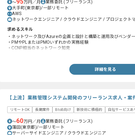
95
業務委託
(フリーランス)
〜
万円／月
大手町(東京都)/一部リモート
AWS
ネットワークエンジニア / クラウドエンジニア / プロジェクトマ
求めるスキル
・ネットワーク及びAzureの企画と設計と構築と運用及びベンダー
・PMやPLまたはPMOいずれかの実務経験
・CCNP相当のネットワーク知見
・ドキュメント作成経験
詳細を見る
【上流】業務管理システム開発のフリーランス求人・案
リモートOK
長期案件
BtoB向け
新技術に積極的
自社サービスあ
60
業務委託
(フリーランス)
〜
万円／月
蒲田(東京都)/一部リモート
サーバーサイドエンジニア / クラウドエンジニア