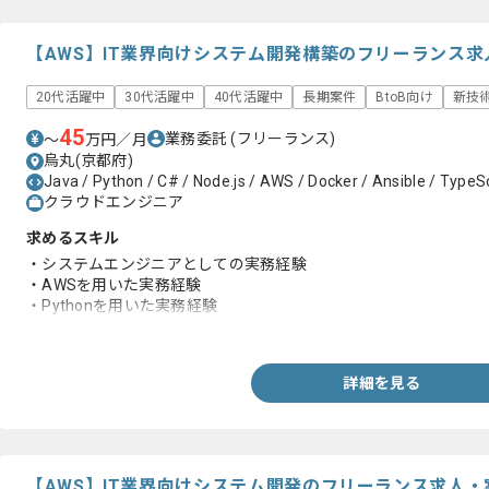
【AWS】IT業界向けシステム開発構築のフリーランス求
20代活躍中
30代活躍中
40代活躍中
長期案件
BtoB向け
新技
45
業務委託
(フリーランス)
〜
万円／月
烏丸(京都府)
Java / Python / C# / Node.js / AWS / Docker / Ansible / TypeS
クラウドエンジニア
求めるスキル
・システムエンジニアとしての実務経験
・AWSを用いた実務経験
・Pythonを用いた実務経験
・Javaを用いた実務経験
詳細を見る
【AWS】IT業界向けシステム開発のフリーランス求人・