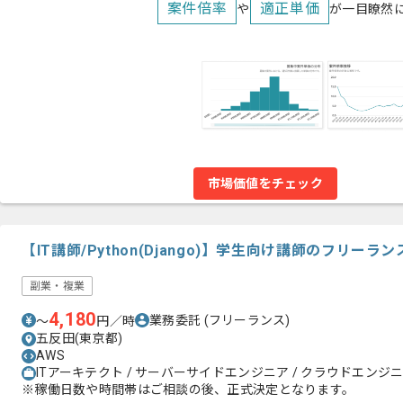
案件倍率
適正単価
や
が一目瞭然
市場価値をチェック
【IT講師/Python(Django)】学生向け講師のフリーラ
副業・複業
4,180
業務委託
(フリーランス)
〜
円／時
五反田(東京都)
AWS
ITアーキテクト / サーバーサイドエンジニア / クラウドエンジ
※稼働日数や時間帯はご相談の後、正式決定となります。