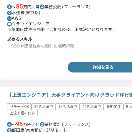
85
業務委託
(フリーランス)
〜
万円／月
水道橋(東京都)
AWS
クラウドエンジニア
※稼働日数や時間帯はご相談の後、正式決定となります。
求めるスキル
・SSOや認証統合の設計と構築経験
・データ連携と自動化経験
詳細を見る
【上流エンジニア】大手クライアント向けクラウド移行
リモートOK
20代活躍中
30代活躍中
40代活躍中
長期案件
Bt
上流工程の仕事
95
業務委託
(フリーランス)
〜
万円／月
飯田橋(東京都)/一部リモート