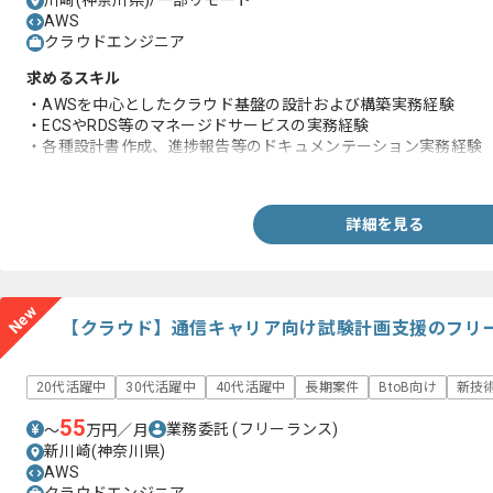
川崎(神奈川県)/一部リモート
AWS
クラウドエンジニア
求めるスキル
・AWSを中心としたクラウド基盤の設計および構築実務経験
・ECSやRDS等のマネージドサービスの実務経験
・各種設計書作成、進捗報告等のドキュメンテーション実務経験
・CI/CDパイプライン等の自動化環境構築実務経験
詳細を見る
New
【クラウド】通信キャリア向け試験計画支援のフリ
20代活躍中
30代活躍中
40代活躍中
長期案件
BtoB向け
新技
55
業務委託
(フリーランス)
〜
万円／月
新川崎(神奈川県)
AWS