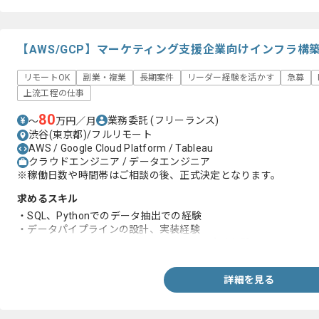
【AWS/GCP】マーケティング支援企業向けインフラ構
リモートOK
副業・複業
長期案件
リーダー経験を活かす
急募
上流工程の仕事
80
業務委託
(フリーランス)
〜
万円／月
渋谷(東京都)/フルリモート
AWS / Google Cloud Platform / Tableau
クラウドエンジニア / データエンジニア
※稼働日数や時間帯はご相談の後、正式決定となります。
求めるスキル
・SQL、Pythonでのデータ抽出での経験
・データパイプラインの設計、実装経験
・GCP、AWS、Azureといったクラウドの実務経験
詳細を見る