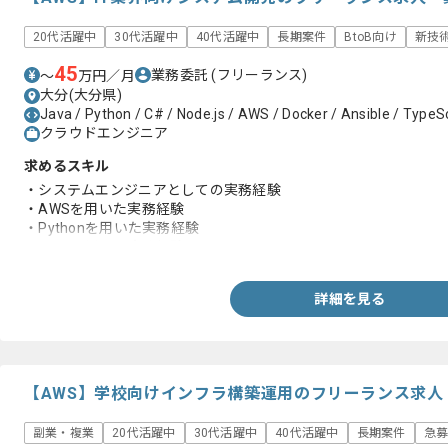
20代活躍中
30代活躍中
40代活躍中
長期案件
BtoB向け
新技
45
業務委託
(フリーランス)
〜
万円／月
大分(大分県)
Java / Python / C# / Node.js / AWS / Docker / Ansible / TypeS
クラウドエンジニア
求めるスキル
・システムエンジニアとしての実務経験
・AWSを用いた実務経験
・Pythonを用いた実務経験
・Javaを用いた実務経験
詳細を見る
【AWS】学校向けインフラ構築運用のフリーランス求人
副業・複業
20代活躍中
30代活躍中
40代活躍中
長期案件
急