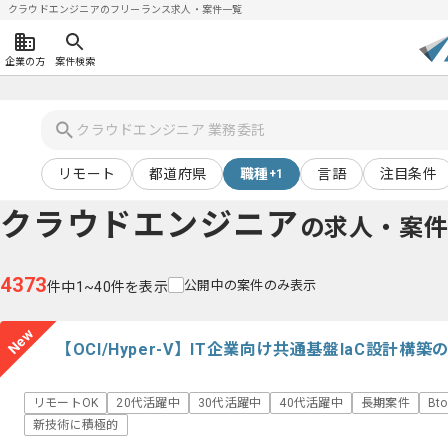
クラウドエンジニアのフリーランス求人・案件一覧
企業の方
案件検索
リモート
都道府県
職種
言語
注目条件
+1
クラウドエンジニア
の求人・案
4373
公開中の案件のみ表示
件中1~40件を表示
New
【OCI/Hyper-V】IT企業向け共通基盤IaC設計
リモートOK
20代活躍中
30代活躍中
40代活躍中
長期案件
Bt
新技術に積極的