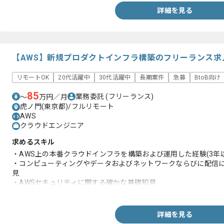
詳細を見る
【AWS】新規プロダクトインフラ構築のフリーランス求
リモートOK
20代活躍中
30代活躍中
長期案件
急募
BtoB向け
85
業務委託
(フリーランス)
〜
万円／月
虎ノ門(東京都)/フルリモート
AWS
クラウドエンジニア
求めるスキル
・AWS上の本番クラウドインフラを構築および運用した経験(3年
・コンピューティングやデータおよびネットワークならびに配信に
見
・AWSセキュリティに関する確かな基礎知見
・技術的な改善を具体的なコスト削減効果につなげた実践的なコ
・Terraform、同等のIaCツールに関する深い実務経験
詳細を見る