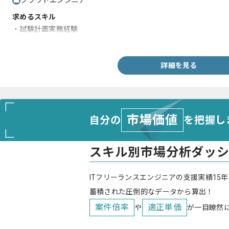
クラウドエンジニア
求めるスキル
・試験計画実務経験
・試験計画をもとにした試験手順書等作成実務経験
詳細を見る
市場価値
自分の
を把握し
スキル別市場分析ダッ
ITフリーランスエンジニアの支援実績15年
蓄積された圧倒的なデータから算出！
案件倍率
適正単価
や
が一目瞭然