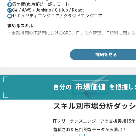
霞ケ関(東京都)/一部リモート
C# / AWS / Jenkins / GitHub / React
セキュリティエンジニア / クラウドエンジニア
求めるスキル
・金融機関のIT部門におけるGRC、ITリスク管理、IT統制に関す
・システム開発における予算管理、工数管理経験
詳細を見る
市場価値
自分の
を把握し
スキル別市場分析ダッ
ITフリーランスエンジニアの支援実績15年
蓄積された圧倒的なデータから算出！