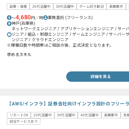
副業・複業
20代活躍中
30代活躍中
ゲーム好き歓迎
長期案件
4,680
業務委託
(フリーランス)
〜
円／時
神戸(兵庫県)
ネットワークエンジニア / アプリケーションエンジニア / サー
ジニア / 組込・制御エンジニア / ゲームエンジニア / サーバー
ンジニア / クラウドエンジニア
※稼働日数や時間帯はご相談の後、正式決定となります。
求めるスキル
・AIを用いた開発経験
詳細を見る
【AWS/インフラ】証券会社向けインフラ設計のフリー
リモートOK
20代活躍中
30代活躍中
40代活躍中
長期案件
急
自社サービスあり