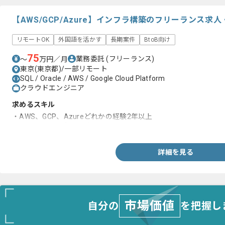
【AWS/GCP/Azure】インフラ構築のフリーランス求
リモートOK
外国語を活かす
長期案件
BtoB向け
75
業務委託
(フリーランス)
〜
万円／月
東京(東京都)/一部リモート
SQL / Oracle / AWS / Google Cloud Platform
クラウドエンジニア
求めるスキル
・AWS、GCP、Azureどれかの経験2年以上
・英語を用いた実務経験
詳細を見る
市場価値
自分の
を把握し