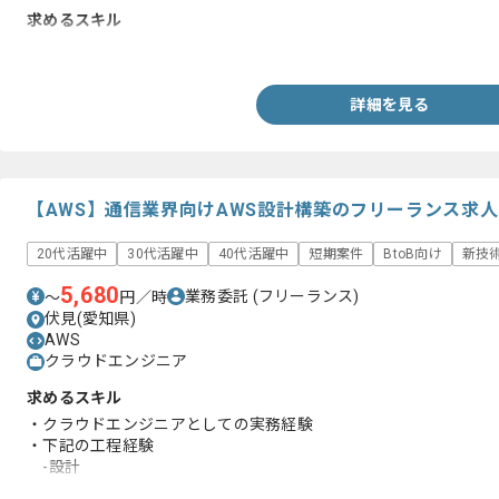
求めるスキル
・Python(Django)を用いた開発経験1年以上
詳細を見る
【AWS】通信業界向けAWS設計構築のフリーランス求
20代活躍中
30代活躍中
40代活躍中
短期案件
BtoB向け
新技
5,680
業務委託
(フリーランス)
〜
円／時
伏見(愛知県)
AWS
クラウドエンジニア
求めるスキル
・クラウドエンジニアとしての実務経験
・下記の工程経験
-設計
-構築