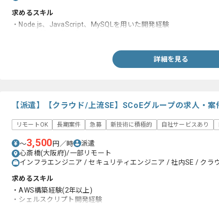
求めるスキル
・Node.js、JavaScript、MySQLを用いた開発経験
・要求分析や要件定義の経験
詳細を見る
【派遣】【クラウド/上流SE】SCoEグループの求人・案
リモートOK
長期案件
急募
新技術に積極的
自社サービスあり
3,500
派遣
〜
円／時
心斎橋(大阪府)/一部リモート
インフラエンジニア / セキュリティエンジニア / 社内SE / ク
求めるスキル
・AWS構築経験(2年以上)
・シェルスクリプト開発経験
・ドキュメント作成経験