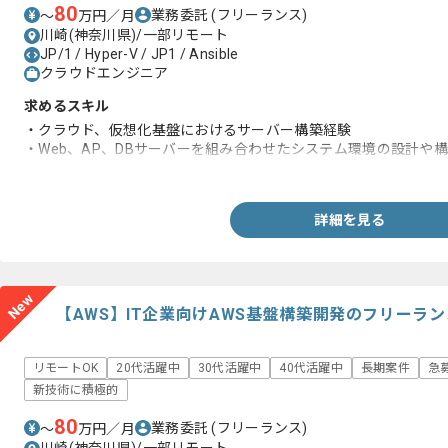
80
業務委託
(フリーランス)
〜
万円／月
川崎(神奈川県)/一部リモート
JP/1 / Hyper-V / JP1 / Ansible
クラウドエンジニア
求めるスキル
・クラウド、仮想化基盤におけるサーバー構築経験
・Web、AP、DBサーバーを組み合わせたシステム環境の設計や
・Terraform、Ansibleを用いた構築自動化の実務経験や知見
詳細を見る
New
【AWS】IT企業向けAWS基盤構築開発のフリーラ
リモートOK
20代活躍中
30代活躍中
40代活躍中
長期案件
急
新技術に積極的
80
業務委託
(フリーランス)
〜
万円／月