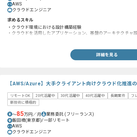
AWS
クラウドエンジニア
求めるスキル
・クラウド環境における設計構築経験
・クラウドを活用したアプリケーション、基盤のアーキテクチャ
・セキュリティ、可用性、性能、運用、コスト等の非機能要件を
詳細を見る
【AWS/Azure】大手クライアント向けクラウド化推
リモートOK
20代活躍中
30代活躍中
40代活躍中
長期案件
フ
新技術に積極的
85
業務委託
(フリーランス)
〜
万円／月
飯田橋(東京都)/一部リモート
AWS
クラウドエンジニア