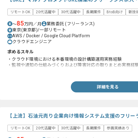
リモートOK
20代活躍中
30代活躍中
長期案件
BtoB向け
新技
85
業務委託
(フリーランス)
〜
万円／月
東京(東京都)/一部リモート
AWS / Docker / Google Cloud Platform
クラウドエンジニア
求めるスキル
・クラウド環境における本番環境の設計構築運用実務経験
・監視や通知の仕組みづくりおよび障害対応の取りまとめ実務経
・コンテナを活用したシステムの運用実務経験
詳細を見る
【上流】石油元売り企業向け情報システム支援のフリー
リモートOK
20代活躍中
30代活躍中
長期案件
参画実績あり