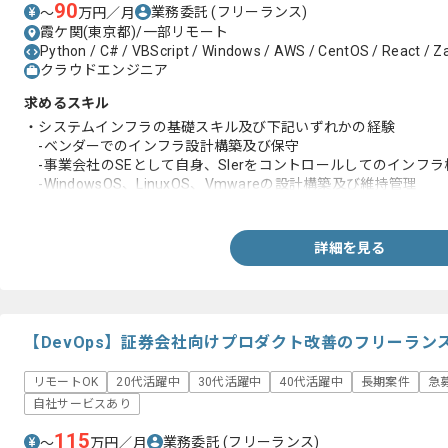
90
業務委託
(フリーランス)
〜
万円／月
霞ケ関(東京都)/一部リモート
Python / C# / VBScript / Windows / AWS / CentOS / React / Za
クラウドエンジニア
求めるスキル
・システムインフラの基礎スキル及び下記いずれかの経験
-ベンダーでのインフラ設計構築及び保守
-事業会社のSEとして自身、SIerをコントロールしてのインフラ
-WindowsOS、LinuxOS、Vmwareの設計構築及び維持管理
-AWS、Azureの設計構築及び維持管理
-コンテナ技術の設計構築及び維持管理
-メッセージング技術の設計構築及び維持管理
詳細を見る
-ミドルウェアの選定と設計構築及び維持管理
【DevOps】証券会社向けプロダクト改善のフリーラン
リモートOK
20代活躍中
30代活躍中
40代活躍中
長期案件
急
自社サービスあり
115
業務委託
(フリーランス)
〜
万円／月