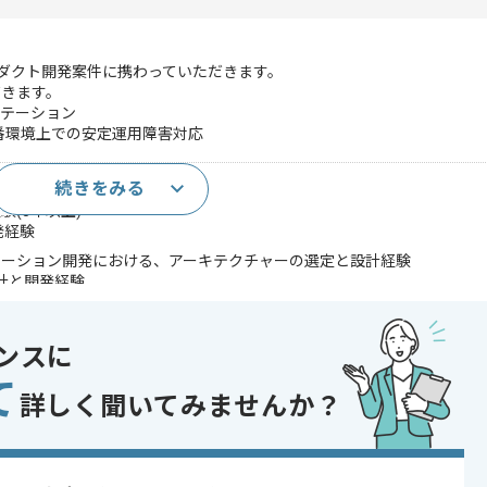
ロダクト開発案件に携わっていただきます。
だきます。
ンテーション
番環境上での安定運用障害対応
続きをみる
8年以上)
験(3年以上)
発経験
ケーション開発における、アーキテクチャーの選定と設計経験
の設計と開発経験
たデプロイフローでの開発の経験(CI/CD)
であれば申し込み可能なケースもございます！まずはお気軽にご相談ください！
ンスに
て
oud Platform
詳しく聞いてみませんか？
ェア開発
システム