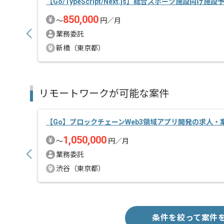
【Go/TypeScript/Next.js】総合スポーツ施設向け施
850,000
〜
円／月
業務委託
新橋（東京都）
リモートワークが可能な案件
【Go】ブロックチェーンWeb3領域アプリ開発の求人・
1,050,000
〜
円／月
業務委託
渋谷（東京都）
条件を絞って案件