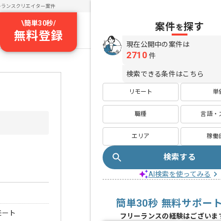
ーランスクリエイター案件
\
簡単30秒
/
案件
探す
を
無料登録
現在公開中の案件は
2710
件
検索できる条件はこちら
リモート
単
職種
言語・
エリア
稼働
検索する
AI検索を使ってみる
簡単30秒 無料サポー
モート
フリーランスの経験はございま