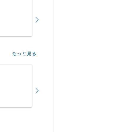
【言語不問】金融関連システム開発の求人・
700,000
〜
円／月
業務委託
御茶ノ水（東京都）
もっと見る
【Go】大手エンタメ企業向けアプリ開発案件
700,000
〜
円／月
業務委託
池袋（東京都）