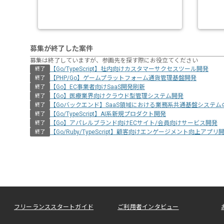
募集が終了した案件
募集は終了していますが、参画先を探す際にお役立てください
【Go/TypeScript】社内向けカスタマーサクセスツール開発
終了
【PHP/Go】ゲームプラットフォーム通貨管理基盤開発
終了
【Go】EC事業者向けSaaS開発刷新
終了
【Go】医療業界向けクラウド型管理システム開発
終了
【Goバックエンド】SaaS領域における業務系共通基盤システム
終了
【Go/TypeScript】AI系新規プロダクト開発
終了
【Go】アパレルブランド向けECサイト/会員向けサービス開発
終了
【Go/Ruby/TypeScript】顧客向けエンゲージメント向上アプリ
終了
フリーランススタートガイド
ご利用者インタビュー