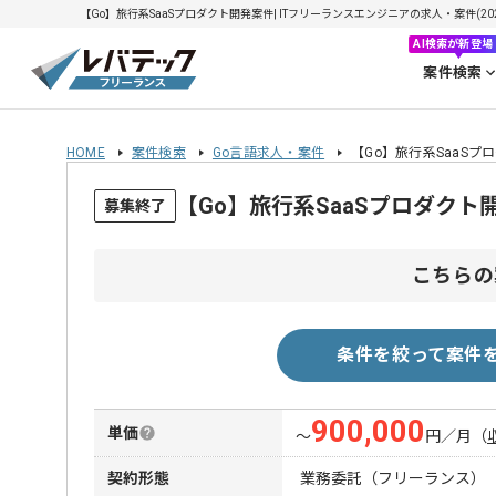
【Go】旅行系SaaSプロダクト開発案件| ITフリーランスエンジニアの求人・案件(2026
AI検索が新登場
案件検索
HOME
案件検索
Go言語求人・案件
【Go】旅行系SaaSプ
【Go】旅行系SaaSプロダク
募集終了
こちらの
条件を絞って案件
900,000
単価
〜
円／月
（
契約形態
業務委託（フリーランス）