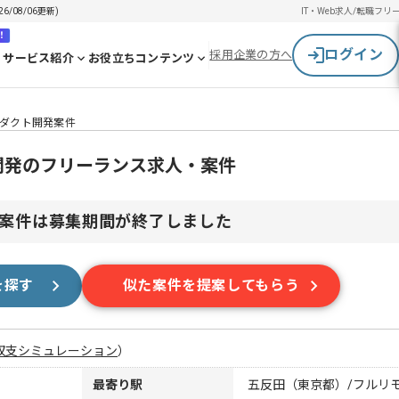
/08/06更新)
IT・Web求人/転職
フリ
！
ログイン
採用企業の方へ
サービス紹介
お役立ちコンテンツ
ロダクト開発案件
ト開発のフリーランス求人・案件
案件は募集期間が終了しました
を探す
似た案件を提案してもらう
収支シミュレーション
）
最寄り駅
五反田（東京都）/フルリ