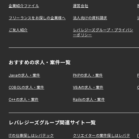
企業紹介ファイル
運営会社
フリーランスをお探しの企業様へ
法人向けの資料請求
ご友人紹介
レバレジーズグループ・プライバシ
ーポリシー
おすすめの求人・案件一覧
Javaの求人・案件
PHPの求人・案件
COBOLの求人・案件
VBAの求人・案件
C++の求人・案件
Railsの求人・案件
レバレジーズグループ関連サイト一覧
ITの仕事探しはレバテック
クリエイターの案件探しはレバテ