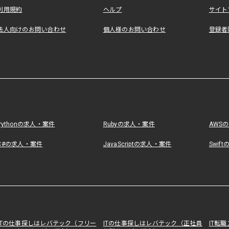
利用規約
ヘルプ
サイト
法人向けのお問い合わせ
個人様のお問い合わせ
登録者
Pythonの求人・案件
Rubyの求人・案件
AWS
C#の求人・案件
JavaScriptの求人・案件
Swif
ITの仕事探しはレバテック（フリー
ITの仕事探しはレバテック（正社員
IT転