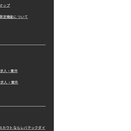
マップ
限定機能について
の求人・案件
tの求人・案件
職スカウトならレバテックダイ