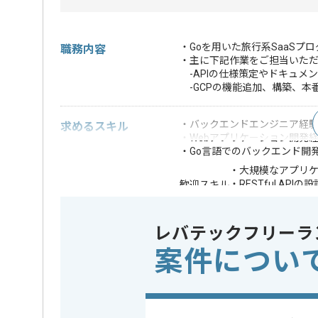
・Goを用いた旅行系SaaSプ
職務内容
・主に下記作業をご担当いた
-APIの仕様策定やドキュメ
-GCPの機能追加、構築、本
・バックエンドエンジニア経験(
求めるスキル
・Webアプリケーション開発経
・Go言語でのバックエンド開
・大規模なアプリ
・RESTful API
歓迎スキル
・運用経験自動化され
※上記に似た経験やスキルをお持ち
レバテックフリーラ
案件につい
クラウド
この案件で扱う技術
Google Cl
業務内容
ソフトウ
この案件のポイント
担当領域/システム
基幹業務