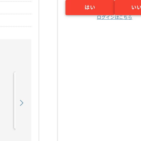
はい
い
ログインはこちら
【言語不問】金融関連シス
テム開発の求人・案件
700,000
〜
円／月
業務委託
御茶ノ水（東京都）