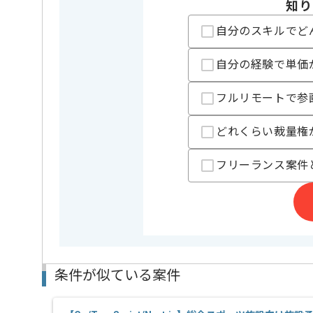
知り
特徴
20代活躍中
自分のスキルでど
精算条件
有
精算・お支払い
自分の経験で単価
精算基準時間
140時間
支払いサイト
15日
フルリモートで参
どれくらい裁量権
担当者より
フリーランス案件
レバテックでの実績がある企業の案件でございます。
Goでの開発経験を活かすことができます。
複数案件を保有している企業ですので、
ご経験と実績に応じてスライド案件のご提案も差し上
新しいアイディアや技術を積極的に導入し、
経験豊富なエンジニアと成長が出来る環境でございま
スキルアップされたい方、長期的に参画されたい方に
リモート作業を導入しております
条件が似ている案件