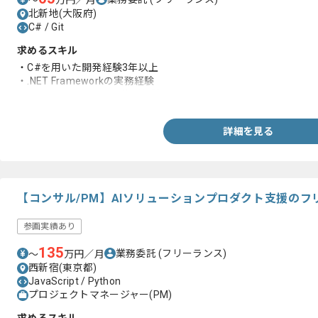
〜
万円／月
北新地(大阪府)
C# / Git
求めるスキル
・C#を用いた開発経験3年以上
・.NET Frameworkの実務経験
・Visual Studio、Gitの使用経験
詳細を見る
【コンサル/PM】AIソリューションプロダクト支援の
参画実績あり
135
業務委託
(フリーランス)
〜
万円／月
西新宿(東京都)
JavaScript / Python
プロジェクトマネージャー(PM)