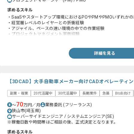
プロジェクトマネージャー(PM) / PMO
求めるスキル
・SaaSやスタートアップ環境におけるPOやPMやPMOいずれかの
・経営層レベルのレイヤーとの折衝経験
・アジャイル、ペースの速い環境の中での作業経験
・プロジェクトマネジメント実務経験
・チームでの作業経験
・英語を用いたPMO実務経験
詳細を見る
【3DCAD】大手自動車メーカー向けCADオペレーティ
副業・複業
20代活躍中
30代活躍中
長期案件
急募
BtoB向け
70
業務委託
(フリーランス)
〜
万円／月
狭山市(埼玉県)
サーバーサイドエンジニア / システムエンジニア(SE)
※稼働日数や時間帯はご相談の後、正式決定となります。
求めるスキル