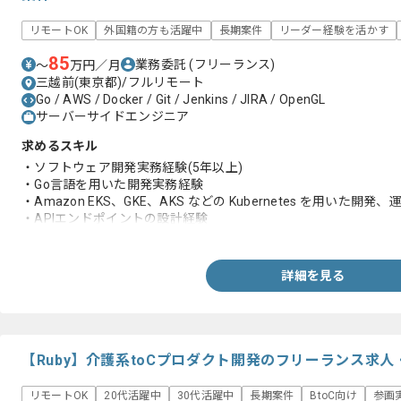
リモートOK
外国籍の方も活躍中
長期案件
リーダー経験を活かす
85
業務委託
(フリーランス)
〜
万円／月
三越前(東京都)/フルリモート
Go / AWS / Docker / Git / Jenkins / JIRA / OpenGL
サーバーサイドエンジニア
求めるスキル
・ソフトウェア開発実務経験(5年以上)
・Go言語を用いた開発実務経験
・Amazon EKS、GKE、AKS などの Kubernetes を用いた開発
・APIエンドポイントの設計経験
・RDBMSとKVSとメッセージキューシステムを用いた開発経験
・IaCを用いた開発経験
・アジャイルとスクラム開発での実務経験
詳細を見る
・稼働中サービスの保守、運用経験
【Ruby】介護系toCプロダクト開発のフリーランス求人
リモートOK
20代活躍中
30代活躍中
長期案件
BtoC向け
参画