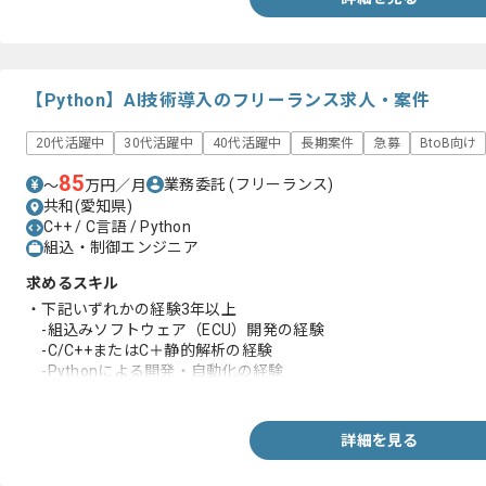
【Python】AI技術導入のフリーランス求人・案件
20代活躍中
30代活躍中
40代活躍中
長期案件
急募
BtoB向け
85
業務委託
(フリーランス)
〜
万円／月
共和(愛知県)
C++ / C言語 / Python
組込・制御エンジニア
求めるスキル
・下記いずれかの経験3年以上
-組込みソフトウェア（ECU）開発の経験
-C/C++またはC＋静的解析の経験
-Pythonによる開発・自動化の経験
-DevOps/CI（Git/CI/CD、ビルド・テスト自動化）の経験
・下記の標準・規格のいずれかの経験
-AUTOSAR Classic/Adaptive
詳細を見る
-ASPICE、ISO 26262
-車載診断（UDS）