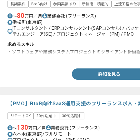
長期案件
BtoB向け
参画実績あり
新技術に積極的
上流工程の仕
80
業務委託
(フリーランス)
〜
万円／月
浜松町(東京都)
ITコンサルタント / ERPコンサルタント(SAPコンサル) / パ
テムエンジニア(SE) / プロジェクトマネージャー(PM) / PMO
求めるスキル
・ソフトウェアや業務システムプロジェクトのクライアント折衝
・Excel及びWord及びPowerPoint使用経験
詳細を見る
【PMO】BtoB向けSaaS運用支援のフリーランス求人・
リモートOK
20代活躍中
30代活躍中
130
業務委託
(フリーランス)
〜
万円／月
六本木(東京都)/フルリモート