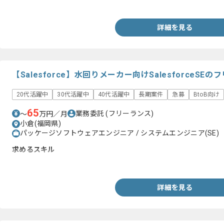
・4～5名のPMとしての経験
詳細を見る
【Salesforce】水回りメーカー向けSalesforceS
20代活躍中
30代活躍中
40代活躍中
長期案件
急募
BtoB向け
65
業務委託
(フリーランス)
〜
万円／月
小倉(福岡県)
パッケージソフトウェアエンジニア / システムエンジニア(SE)
求めるスキル
・Salesforceを用いた開発経験
詳細を見る