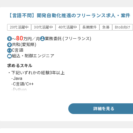
・チーム開発経験
・ドキュメント作成の経験
・レビューの経験
【言語不問】開発自動化推進のフリーランス求人・案件
・課題管理の経験
20代活躍中
30代活躍中
40代活躍中
長期案件
急募
BtoB向け
80
業務委託
(フリーランス)
〜
万円／月
共和(愛知県)
C言語
組込・制御エンジニア
求めるスキル
・下記いずれかの経験3年以上
-Java
-C言語/C++
-Python
-.NET
・大規模プロジェクトでのテスト自動化・CI/CDの設計・運用の経
・ECU検証の自動化に関する知見
詳細を見る
・チーム開発経験
・ドキュメント作成の経験
・レビューの経験
・課題管理の経験