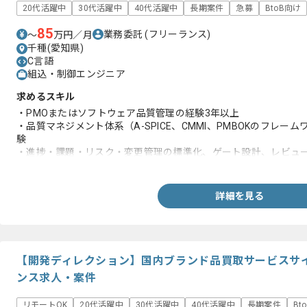
20代活躍中
30代活躍中
40代活躍中
長期案件
急募
BtoB向け
85
業務委託
(フリーランス)
〜
万円／月
千種(愛知県)
C言語
組込・制御エンジニア
求めるスキル
・PMOまたはソフトウェア品質管理の経験3年以上
・品質マネジメント体系（A-SPICE、CMMI、PMBOKのフレ
験
・進捗・課題・リスク・変更管理の標準化、ゲート設計、レビュ
・ベンダー／パートナー管理、顧客折衝、合意形成の経験
・英語の仕様／ツールドキュメント読解の経験
詳細を見る
【開発ディレクション】国内ブランド品買取サービスサ
ンス求人・案件
リモートOK
20代活躍中
30代活躍中
40代活躍中
長期案件
Bt