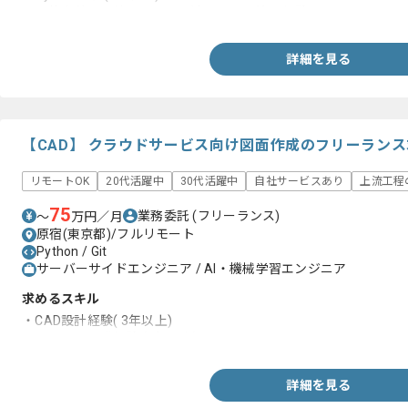
・要件定義から納品までの一連のタスク管理経験
詳細を見る
【CAD】 クラウドサービス向け図面作成のフリーラン
リモートOK
20代活躍中
30代活躍中
自社サービスあり
上流工程
75
業務委託
(フリーランス)
〜
万円／月
原宿(東京都)/フルリモート
Python / Git
サーバーサイドエンジニア / AI・機械学習エンジニア
求めるスキル
・CAD設計経験( 3年以上)
・システム開発経験 (3年以上)
詳細を見る