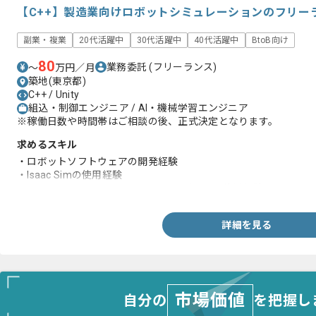
【C++】製造業向けロボットシミュレーションのフリー
副業・複業
20代活躍中
30代活躍中
40代活躍中
BtoB向け
80
業務委託
(フリーランス)
〜
万円／月
築地(東京都)
C++ / Unity
組込・制御エンジニア / AI・機械学習エンジニア
※稼働日数や時間帯はご相談の後、正式決定となります。
求めるスキル
・ロボットソフトウェアの開発経験
・Isaac Simの使用経験
・ROS2、mujoco、GR00T、π0 のいずれかの使用経験
詳細を見る
市場価値
自分の
を把握し