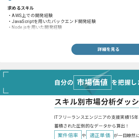
求めるスキル
・AWS上での開発経験
・JavaScriptを用いたバックエンド開発経験
・Node.jsを用いた開発経験
・React.js および React Nativeを用いた開発経験
詳細を見る
市場価値
自分の
を把握し
スキル別市場分析ダッ
ITフリーランスエンジニアの支援実績15年
蓄積された圧倒的なデータから算出！
案件倍率
適正単価
や
が一目瞭然