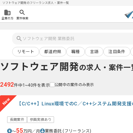
ソフトウェア開発のフリーランス求人・案件一覧
企業の方
案件検索
リモート
都道府県
職種
言語
注目条件
ソフトウェア開発
の求人・案件一
2492
公開中の案件のみ表示
件中1~40件を表示
New
【C/C++】Linux環境でのC／C++システム開発
長期案件
参画実績あり
55
業務委託
(フリーランス)
〜
万円／月