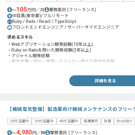
105
業務委託
(フリーランス)
〜
万円／月
中目黒(東京都)/フルリモート
Ruby / Rails / React / TypeScript
フロントエンドエンジニア / サーバーサイドエンジニア
求めるスキル
・Webアプリケーション開発経験(10年以上)
・Ruby on Railsを用いた開発経験(3年以上)
・アジャイル開発経験
・要件定義〜設計〜実装〜テストの一連の工程担当経験
・設計レビューおよびコードレビュー経験
詳細を見る
【機械電気整備】製造業向け機械メンテナンスのフリー
20代活躍中
30代活躍中
40代活躍中
長期案件
急募
BtoB向け
4,980
業務委託
(フリーランス)
〜
円／時