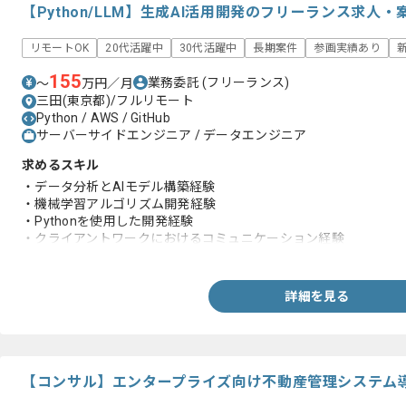
【Python/LLM】生成AI活用開発のフリーランス求人・
リモートOK
20代活躍中
30代活躍中
長期案件
参画実績あり
155
業務委託
(フリーランス)
〜
万円／月
三田(東京都)/フルリモート
Python / AWS / GitHub
サーバーサイドエンジニア / データエンジニア
求めるスキル
・データ分析とAIモデル構築経験
・機械学習アルゴリズム開発経験
・Pythonを使用した開発経験
・クライアントワークにおけるコミュニケーション経験
・RAGの構築や最適化経験
・LangChainやLlamaIndexを用いた複数のLLM処理やエージ
詳細を見る
【コンサル】エンタープライズ向け不動産管理システム