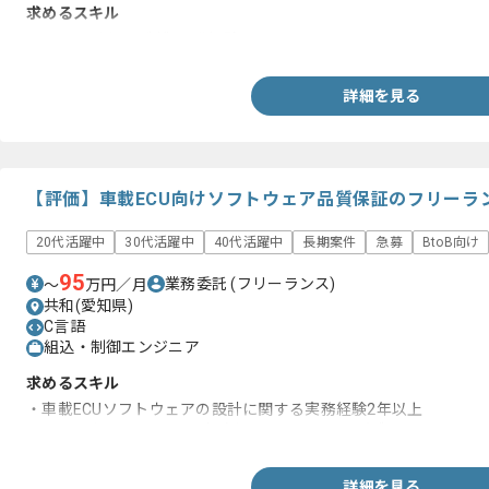
求めるスキル
・C言語を用いた制御開発経験
詳細を見る
【評価】車載ECU向けソフトウェア品質保証のフリーラ
20代活躍中
30代活躍中
40代活躍中
長期案件
急募
BtoB向け
95
業務委託
(フリーランス)
〜
万円／月
共和(愛知県)
C言語
組込・制御エンジニア
求めるスキル
・車載ECUソフトウェアの設計に関する実務経験2年以上
・ソフトウェアテスト設計（ホワイトボックス／ブラックボック
詳細を見る