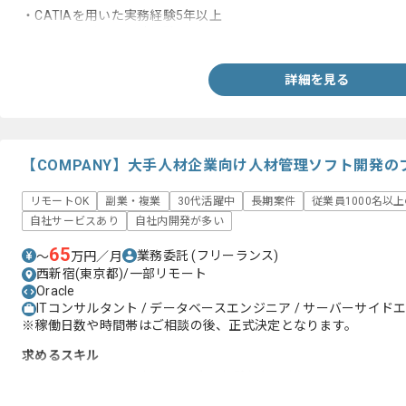
・CATIAを用いた実務経験5年以上
・CATIAを用いた設計経験
詳細を見る
【COMPANY】大手人材企業向け人材管理ソフト開発
リモートOK
副業・複業
30代活躍中
長期案件
従業員1000名以
自社サービスあり
自社内開発が多い
65
業務委託
(フリーランス)
〜
万円／月
西新宿(東京都)/一部リモート
Oracle
ITコンサルタント / データベースエンジニア / サーバーサイド
※稼働日数や時間帯はご相談の後、正式決定となります。
求めるスキル
・COMPANY(CJK人事)の開発実務経験(1年以上)