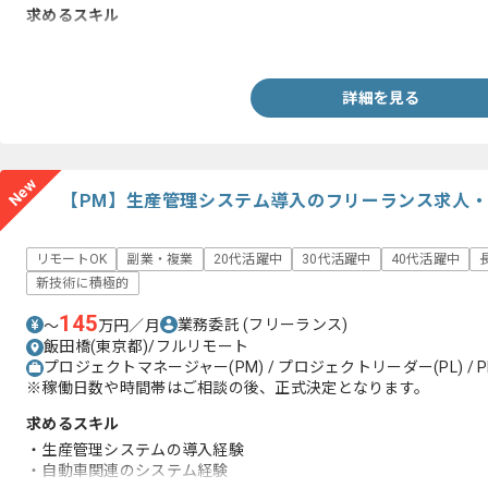
求めるスキル
・ServiceNowを用いた開発経験
詳細を見る
New
【PM】生産管理システム導入のフリーランス求人
リモートOK
副業・複業
20代活躍中
30代活躍中
40代活躍中
新技術に積極的
145
業務委託
(フリーランス)
〜
万円／月
飯田橋(東京都)/フルリモート
プロジェクトマネージャー(PM) / プロジェクトリーダー(PL) / P
※稼働日数や時間帯はご相談の後、正式決定となります。
求めるスキル
・生産管理システムの導入経験
・自動車関連のシステム経験