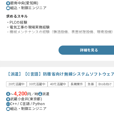
碧南中央(愛知県)
組込・制御エンジニア
求めるスキル
・PLCの経験
・電気工事の現場実務経験
・機械メンテナンスの経験（鋳造設備、表面処理設備、環境設備
・運転免許証を保有しており、運転対応が可能な方
詳細を見る
【派遣】【C言語】防衛省向け無線システムソフトウェ
20代活躍中
30代活躍中
40代活躍中
長期案件
急募
BtoB向け
4,200
派遣
〜
円／時
武蔵小金井(東京都)
C++ / C言語 / Python
組込・制御エンジニア