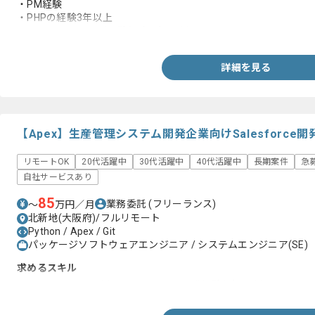
・PM経験
・PHPの経験3年以上
・Webシステム開発経験(理想5年以上)
詳細を見る
【Apex】生産管理システム開発企業向けSalesforc
リモートOK
20代活躍中
30代活躍中
40代活躍中
長期案件
急
自社サービスあり
85
業務委託
(フリーランス)
〜
万円／月
北新地(大阪府)/フルリモート
Python / Apex / Git
パッケージソフトウェアエンジニア / システムエンジニア(SE)
求めるスキル
・Apex及びLWCを用いたSalesforce開発経験(5年以上)