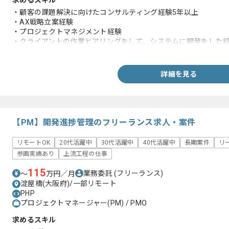
求めるスキル
・顧客の課題解決に向けたコンサルティング経験5年以上
・AX戦略立案経験
・プロジェクトマネジメント経験
・クライアントの作業ヒアリングをして、システムに開発をした
・周りを巻き込み推進できるリーダーシップ経験
詳細を見る
【PM】開発進捗管理のフリーランス求人・案件
リモートOK
20代活躍中
30代活躍中
40代活躍中
長期案件
リ
参画実績あり
上流工程の仕事
115
業務委託
(フリーランス)
〜
万円／月
淀屋橋(大阪府)/一部リモート
PHP
プロジェクトマネージャー(PM) / PMO
求めるスキル