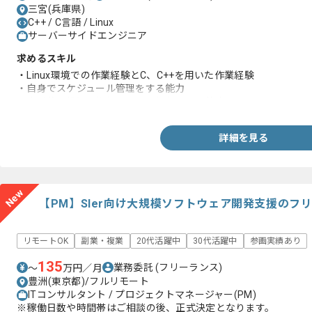
三宮(兵庫県)
C++ / C言語 / Linux
サーバーサイドエンジニア
求めるスキル
・Linux環境での作業経験とC、C++を用いた作業経験
・自身でスケジュール管理をする能力
・自発的に状況を把握し、問題提起をする能力
詳細を見る
New
【PM】Sler向け大規模ソフトウェア開発支援のフ
リモートOK
副業・複業
20代活躍中
30代活躍中
参画実績あり
135
業務委託
(フリーランス)
〜
万円／月
豊洲(東京都)/フルリモート
ITコンサルタント / プロジェクトマネージャー(PM)
※稼働日数や時間帯はご相談の後、正式決定となります。