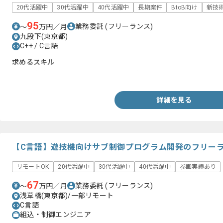
20代活躍中
30代活躍中
40代活躍中
長期案件
BtoB向け
新技
95
業務委託
(フリーランス)
〜
万円／月
九段下(東京都)
C++ / C言語
求めるスキル
・自動車業界においてソフト開発の経験がある方
詳細を見る
【C言語】遊技機向けサブ制御プログラム開発のフリー
リモートOK
20代活躍中
30代活躍中
40代活躍中
参画実績あり
67
業務委託
(フリーランス)
〜
万円／月
浅草橋(東京都)/一部リモート
C言語
組込・制御エンジニア