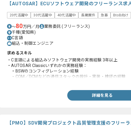
【AUTOSAR】ECUソフトウェア開発のフリーランス求
20代活躍中
30代活躍中
40代活躍中
長期案件
急募
BtoB向け
80
業務委託
(フリーランス)
〜
万円／月
千種(愛知県)
C言語
組込・制御エンジニア
求めるスキル
・C言語による組込みソフトウェア開発の実務経験 3年以上
・AUTOSAR Classicいずれかの実務経験：
・BSWのコンフィグレーション経験
・COM／DCMなどの通信スタックの設計・実装・検証の経験
・チーム開発経験
・設計経験
・レビュー経験
詳細を見る
・ドキュメント作成経験
・課題管理／品質エビデンス運用経験
【PMO】SDV開発プロジェクト品質管理支援のフリー