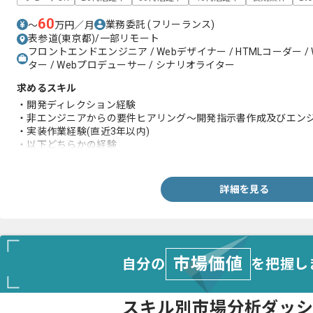
60
業務委託
(フリーランス)
〜
万円／月
表参道(東京都)/一部リモート
フロントエンドエンジニア / Webデザイナー / HTMLコーダー /
ター / Webプロデューサー / シナリオライター
求めるスキル
・開発ディレクション経験
・非エンジニアからの要件ヒアリング〜開発指示書作成及びエン
・実装作業経験(直近3年以内)
・以下どちらかの経験
-自社ECサイト(ECモールは除く)の開発ディレクションもしく
-テクニカルSEO経験
詳細を見る
市場価値
自分の
を把握し
スキル別市場分析ダッ