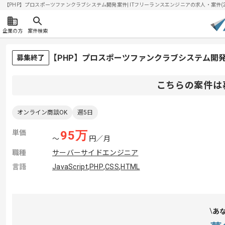
【PHP】プロスポーツファンクラブシステム開発案件| ITフリーランスエンジニアの求人・案件(202
企業の方
案件検索
【PHP】プロスポーツファンクラブシステム開
募集終了
こちらの案件は
オンライン商談OK
週5日
単価
95
万
〜
円／月
職種
サーバーサイドエンジニア
言語
JavaScript
,
PHP
,
CSS
,
HTML
あ