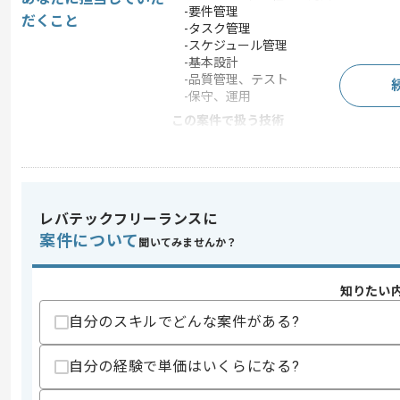
-要件管理
だくこと
-タスク管理
-スケジュール管理
-基本設計
-品質管理、テスト
-保守、運用
この案件で扱う技術
DB
MySQL , PostgreSQL
フレームワーク
Laravel
クラウド
AWS
レバテックフリーランスに
開発ツール
Git
案件について
聞いてみませんか？
この案件のポイント
業務内容
新規開発 , 追加開発 ,
知りたい
担当領域/システ
Webサイト
自分のスキルでどんな案件がある?
ム
特徴
参画実績あり , 20代活躍
自分の経験で単価はいくらになる?