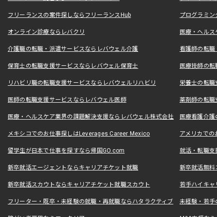
フリーランスの案件探しならフリーランスHub
プログラミン
オンライン診療ならレバクリ
医療・ヘルス
介護職の転職・派遣サービスならレバウェル介護
看護師の転職
保育士の転職支援サービスならレバウェル保育士
医療技師の転
リハビリ職の転職支援サービスならレバウェルリハビリ
栄養士の転職
医師の転職支援サービスならレバウェル医師
薬剤師の転職
医療・ヘルスケア業界の課題解決支援ならレバウェル株式会社
医療看護介護の
メキシコでのお仕事探しはLeverages Career Mexico
アメリカでのお仕事
留学生が日本で仕事を探すなら帰国GO.com
就活・転職支
新卒就活エージェントならキャリアチケット就職
新卒就活無料
新卒就活スカウトならキャリアチケット就職スカウト
若手ハイキャ
フリーター・既卒・未経験の就職・再就職ならハタラクティブ
未経験・若手