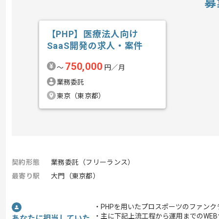
募
【PHP】医療法人向け
SaaS開発の求人・案件
750,000
〜
円／月
業務委託
東京（東京都）
契約形態
業務委託（フリーランス）
最寄り駅
大門（東京都）
・PHPを用いたプロスポーツのファン
・主に下記上流工程から運用までのWE
あなたに担当していた