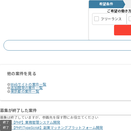
経験豊富なエンジニアと成長が出来る環
希望条件
ご希望の働き
スキルアップされたい方、長期的に参画
フリーランス
他の案件を見る
Webサイトの案件一覧
追加開発の案件一覧
東京都の案件一覧
募集が終了した案件
募集は終了していますが、参画先を探す際にお役立てください
【PHP】業務管理システム開発
終了
【PHP/TypeScript】副業マッチングプラットフォーム開発
終了