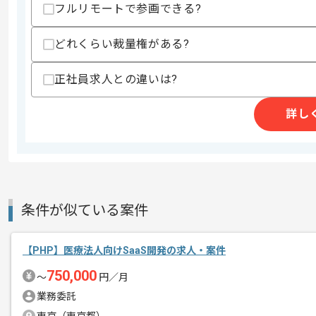
フルリモートで参画できる?
求めるスキル
スキル
・進行管理経験
どれくらい裁量権がある?
・システムエンジニアとしての実務経験(
・Gitによるバージョン管理の経験
・PHP/Laravelを用いた開発経験(2年以上
正社員求人との違いは?
・データベースの基本操作経験(MySQLやPo
歓迎スキル
詳し
・設計書作成経験(基本設計と詳細設計)
・toC向けサービスの開発経験
・Reactを用いた開発経験
・フロントエンド技術の知見や経験(HTMLとCS
・クラウドサービスの利用経験(AWSとAzure
・ミドルウエアのバージョンアップやチ
・セキュリティ対策の知識や実践経験
条件が似ている案件
・アジャイル開発の経験
・デプロイ経験
【PHP】医療法人向けSaaS開発の求人・案件
スキルに不安がある方へ
750,000
〜
円／月
上記に似た経験やスキルをお持ちであれば申
業務委託