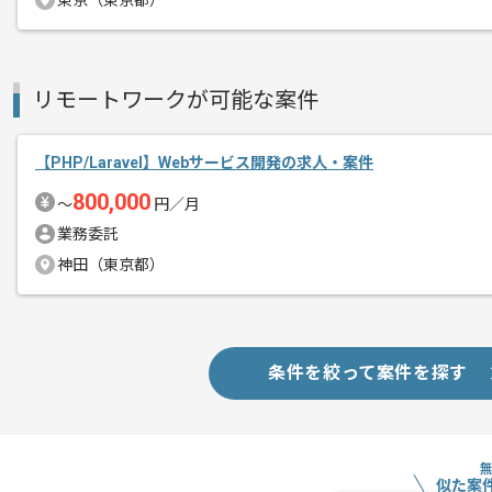
東京（東京都）
精算条件
精算・お支払い
精算基準時間
140時間〜180時間
リモートワークが可能な案件
支払いサイト
15日
【PHP/Laravel】Webサービス開発の求人・案件
商談回数
1回
800,000
〜
円／月
その他募集要項
募集人数
1人
業務委託
作業開始日
2024/05/01
神田（東京都）
レバテックでの実績がある企業の案件で
エージェントからのコ
条件を絞って案件を探す
システムエンジニアの経験を活かすこと
メント
複数案件を保有している企業ですので、
ご経験と実績に応じてスライド案件のご
新しいアイディアや技術を積極的に導入
似た案