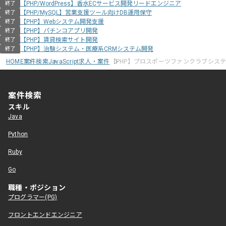
【PHP/WordPress】香水ECサービス開発リードエンジニア
終了
【PHP/MySQL】営業支援ツール向けDB運用保守
終了
【PHP】Webシステム開発支援
終了
【PHP】パチンコアプリ開発
終了
【PHP】賃貸検索サイト開発
終了
【PHP】治験システム・医療系CRMシステム開発
終了
HOME
案件検索
JavaScript求人・案件
【PHP】プロスポーツファンクラブシス
案件検索
スキル
Java
Python
Ruby
Go
職種・ポジション
プログラマー(PG)
フロントエンドエンジニア