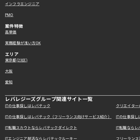
インフラエンジニア
PMO
案件特徴
高単価
実務経験が浅い方OK
エリア
東京都(23区)
大阪
愛知
レバレジーズグループ関連サイト一覧
ITの仕事探しはレバテック
クリエイター
ITの仕事探しはレバテック（フリーランス向けサービス紹介）
ITの仕事探
IT転職スカウトならレバテックダイレクト
IT転職なら
ITエンジニア就活ならレバテックルーキー
フリーランス