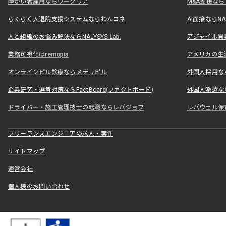
障がい者雇用ならワークリア
M&A支援な
らくらく入退院支援システムならわんコネ
AI面接ならNAL
人と組織のお悩み解決ならNALYSYS Lab.
アジャイル開発なら
業務可視化はremopia
アメリカの生活
オンラインピル診療ならメデリピル
外国人採用ならLe
企業研究・選考対策ならFactBoard(ファクトボード)
外国人派遣なら
ドライバー・施工管理技士の転職ならレバジョブ
レバウェル保
フリーランスエンジニアの求人・案件
サイトマップ
運営会社
個人様のお問い合わせ