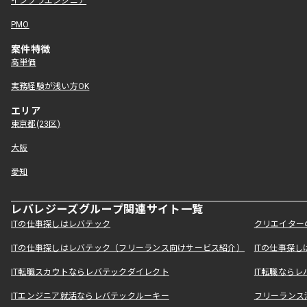
インフラエンジニア
PMO
案件特徴
高単価
実務経験が浅い方OK
エリア
東京都(23区)
大阪
愛知
レバレジーズグループ関連サイト一覧
ITの仕事探しはレバテック
クリエイター
ITの仕事探しはレバテック（フリーランス向けサービス紹介）
ITの仕事探
IT転職スカウトならレバテックダイレクト
IT転職なら
ITエンジニア就活ならレバテックルーキー
フリーランス