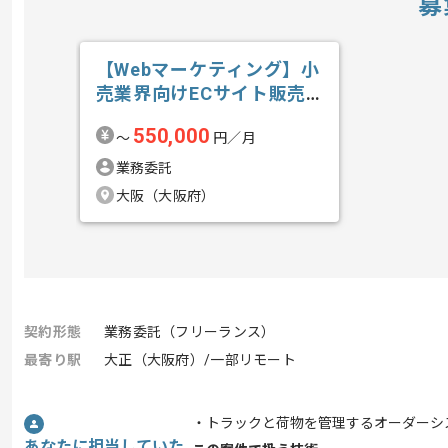
募
【Webマーケティング】小
売業界向けECサイト販売
戦略推進の求人・案件
550,000
〜
円／月
業務委託
大阪（大阪府）
契約形態
業務委託（フリーランス）
最寄り駅
大正（大阪府）/一部リモート
・トラックと荷物を管理するオーダーシステ
あなたに担当していた