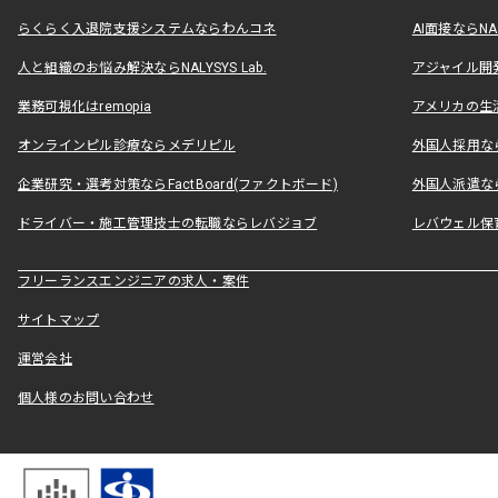
らくらく入退院支援システムならわんコネ
AI面接ならNAL
人と組織のお悩み解決ならNALYSYS Lab.
アジャイル開発なら
業務可視化はremopia
アメリカの生活
オンラインピル診療ならメデリピル
外国人採用ならLe
企業研究・選考対策ならFactBoard(ファクトボード)
外国人派遣なら
ドライバー・施工管理技士の転職ならレバジョブ
レバウェル保
フリーランスエンジニアの求人・案件
サイトマップ
運営会社
個人様のお問い合わせ