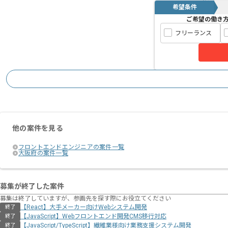
希望条件
ご希望の働き
フリーランス
他の案件を見る
フロントエンドエンジニアの案件一覧
大阪府の案件一覧
募集が終了した案件
募集は終了していますが、参画先を探す際にお役立てください
【React】大手メーカー向けWebシステム開発
終了
【JavaScript】Webフロントエンド開発CMS移行対応
終了
【JavaScript/TypeScript】繊維業様向け業務支援システム開発
終了