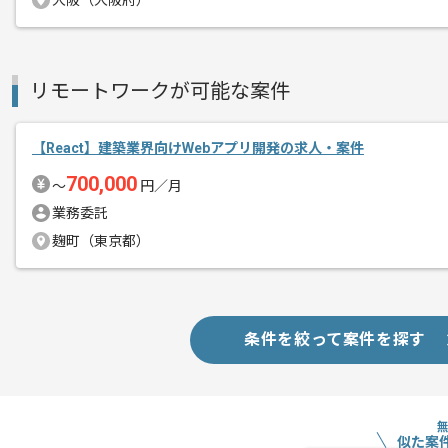
大阪（大阪府）
エージェントからのコ
※リモート頻度は習熟度や状況に応じて
メント
これまでのご経験を活かしてご活躍いた
リモートワークが可能な案件
レバテックでの実績がある企業の案件で
複数案件を保有している企業ですので、
【React】建築業界向けWebアプリ開発の求人・案件
ご経験と実績に応じてスライド案件のご
700,000
〜
円／月
業務委託
麹町（東京都）
条件を絞って案件を探す
似た案