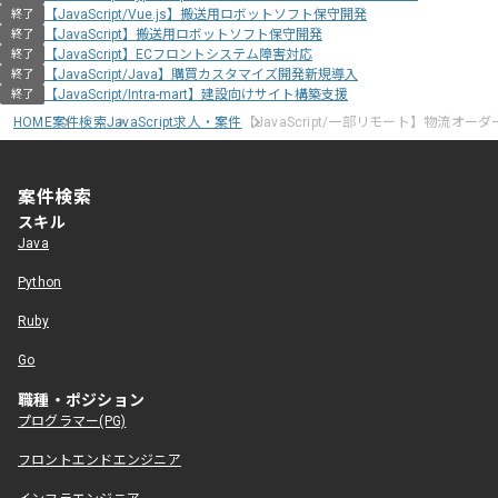
【JavaScript/Vue.js】搬送用ロボットソフト保守開発
終了
【JavaScript】搬送用ロボットソフト保守開発
終了
【JavaScript】ECフロントシステム障害対応
終了
【JavaScript/Java】購買カスタマイズ開発新規導入
終了
【JavaScript/Intra-mart】建設向けサイト構築支援
終了
HOME
案件検索
JavaScript求人・案件
【JavaScript/一部リモート】物流オ
案件検索
スキル
Java
Python
Ruby
Go
職種・ポジション
プログラマー(PG)
フロントエンドエンジニア