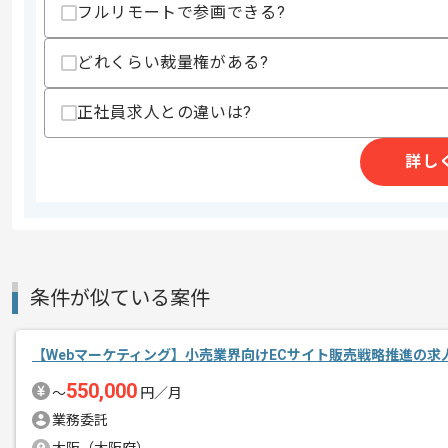
・配送システムの知識
フルリモートで参画できる?
スキルに不安がある方へ
どれくらい裁量権がある?
上記に似た経験やスキルをお持ちであれば申
正社員求人との違いは?
精算条件
有
詳し
精算・お支払い
精算基準時間
140時間〜180時間
支払いサイト
15日
条件が似ている案件
商談回数
1回
その他募集要項
募集人数
1人
【Webマーケティング】小売業界向けECサイト販売戦略推進の求
作業開始日
2024/05/01
550,000
〜
円／月
業務委託
リモートワーク：週2日～3日ほどリモ