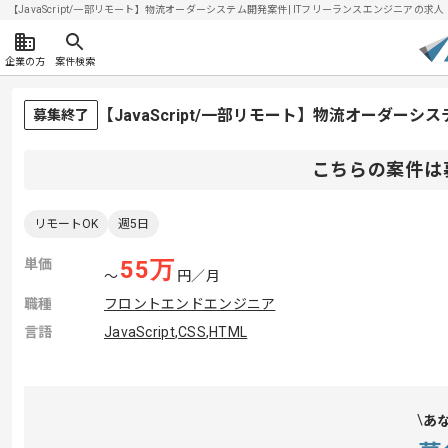
【JavaScript/一部リモート】物流オーダーシステム開発案件| ITフリーランスエンジニアの求人・案件
企業の方
案件検索
【JavaScript/一部リモート】物流オーダー
募集終了
こちらの案件は
リモートOK
週5日
単価
55
万
〜
円／月
職種
フロントエンドエンジニア
言語
JavaScript
,
CSS
,
HTML
あ