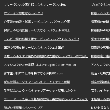
フリーランスの案件探しならフリーランスHub
プログラミン
オンライン診療ならレバクリ
医療・ヘルス
介護職の転職・派遣サービスならレバウェル介護
看護師の転職
保育士の転職支援サービスならレバウェル保育士
医療技師の転
リハビリ職の転職支援サービスならレバウェルリハビリ
栄養士の転職
医師の転職支援サービスならレバウェル医師
薬剤師の転職
医療・ヘルスケア業界の課題解決支援ならレバウェル株式会社
医療看護介護の
メキシコでのお仕事探しはLeverages Career Mexico
アメリカでのお仕事
留学生が日本で仕事を探すなら帰国GO.com
就活・転職支
新卒就活エージェントならキャリアチケット就職
新卒就活無料
新卒就活スカウトならキャリアチケット就職スカウト
若手ハイキャ
フリーター・既卒・未経験の就職・再就職ならハタラクティブ
未経験・若手
障がい者雇用ならワークリア
M&A支援な