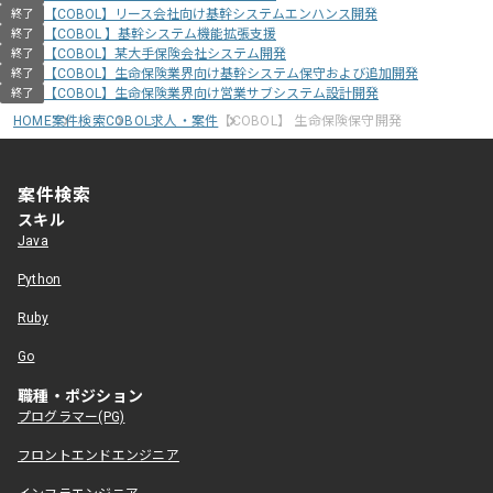
【COBOL】リース会社向け基幹システムエンハンス開発
終了
【COBOL 】基幹システム機能拡張支援
終了
【COBOL】某大手保険会社システム開発
終了
【COBOL】生命保険業界向け基幹システム保守および追加開発
終了
【COBOL】生命保険業界向け営業サブシステム設計開発
終了
HOME
案件検索
COBOL求人・案件
【COBOL】 生命保険保守開発
案件検索
スキル
Java
Python
Ruby
Go
職種・ポジション
プログラマー(PG)
フロントエンドエンジニア