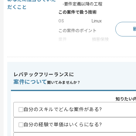
-要件定義以降の工程
だくこと
この案件で扱う技術
OS
Linux
この案件のポイント
業界
損害保険
業務内容
システム開発
特徴
20代活躍中 , 30代活躍
レバテックフリーランスに
案件について
求めるスキル
聞いてみませんか？
スキル
・IBM汎用機COBOL開発経験
歓迎スキル
知りたい
・保守運用経験
自分のスキルでどんな案件がある?
・DB構築、インフラ構築の経験
自分の経験で単価はいくらになる?
スキルに不安がある方へ
上記に似た経験やスキルをお持ちであれば申