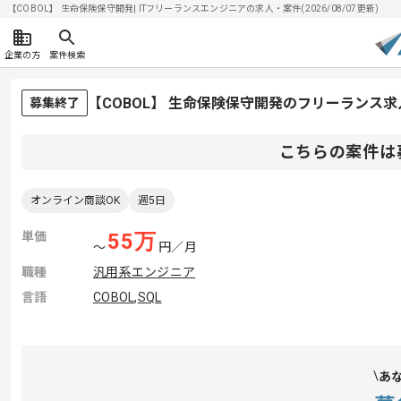
【COBOL】 生命保険保守開発| ITフリーランスエンジニアの求人・案件(2026/08/07更新)
企業の方
案件検索
【COBOL】 生命保険保守開発のフリーランス
募集終了
こちらの案件は
オンライン商談OK
週5日
単価
55
万
〜
円／月
職種
汎用系エンジニア
言語
COBOL
,
SQL
あ