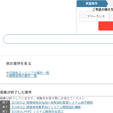
希望条件
ご希望の働き
フリーランス
他の案件を見る
汎用系エンジニアの案件一覧
損害保険の案件一覧
募集が終了した案件
募集は終了していますが、参画先を探す際にお役立てください
【COBOL】損害保険会社向け保険契約管理システム保守開発
終了
【COBOL】損害保険業界向けシステム開発設計構築
終了
【COBOL/PHP】システム開発担当窓口
終了