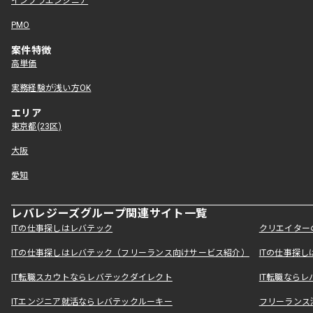
インフラエンジニア
PMO
案件特徴
高単価
実務経験が浅い方OK
エリア
東京都(23区)
大阪
愛知
レバレジーズグループ関連サイト一覧
ITの仕事探しはレバテック
クリエイター
ITの仕事探しはレバテック（フリーランス向けサービス紹介）
ITの仕事探
IT転職スカウトならレバテックダイレクト
IT転職なら
ITエンジニア就活ならレバテックルーキー
フリーランス