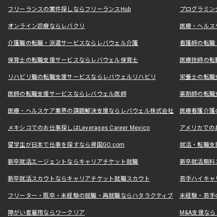
フリーランスの案件探しならフリーランスHub
プログラミン
オンライン診療ならレバクリ
医療・ヘルス
介護職の転職・派遣サービスならレバウェル介護
看護師の転職
保育士の転職支援サービスならレバウェル保育士
医療技師の転
リハビリ職の転職支援サービスならレバウェルリハビリ
栄養士の転職
医師の転職支援サービスならレバウェル医師
薬剤師の転職
医療・ヘルスケア業界の課題解決支援ならレバウェル株式会社
医療看護介護の
メキシコでのお仕事探しはLeverages Career Mexico
アメリカでのお仕事
留学生が日本で仕事を探すなら帰国GO.com
就活・転職支
新卒就活エージェントならキャリアチケット就職
新卒就活無料
新卒就活スカウトならキャリアチケット就職スカウト
若手ハイキャ
フリーター・既卒・未経験の就職・再就職ならハタラクティブ
未経験・若手
障がい者雇用ならワークリア
M&A支援な