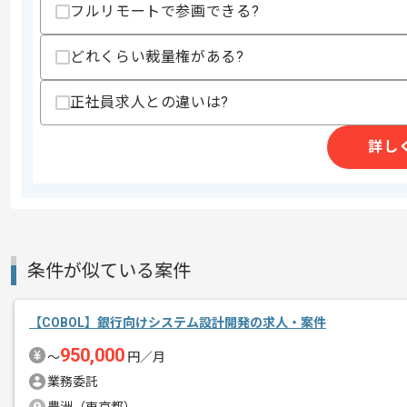
フルリモートで参画できる?
どれくらい裁量権がある?
精算条件
有
精算・お支払い
精算基準時間
140時間〜180時間
正社員求人との違いは?
支払いサイト
15日
詳し
商談回数
1回
その他募集要項
募集人数
2人
作業開始日
2024/06/03
条件が似ている案件
【COBOL】銀行向けシステム設計開発の求人・案件
COBOLでの開発経験を活かすことがで
エージェントからのコ
950,000
複数案件を保有している企業ですので、
〜
円／月
メント
ご経験と実績に応じてスライド案件のご
業務委託
新しいアイディアや技術を積極的に導入