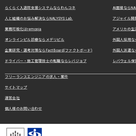
らくらく入退院支援システムならわんコネ
AI面接ならNAL
人と組織のお悩み解決ならNALYSYS Lab.
アジャイル開発なら
業務可視化はremopia
アメリカの生活
オンラインピル診療ならメデリピル
外国人採用ならLe
企業研究・選考対策ならFactBoard(ファクトボード)
外国人派遣なら
ドライバー・施工管理技士の転職ならレバジョブ
レバウェル保
フリーランスエンジニアの求人・案件
サイトマップ
運営会社
個人様のお問い合わせ