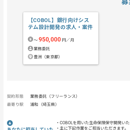
募
【COBOL】銀行向けシス
テム設計開発の求人・案件
950,000
〜
円／月
業務委託
豊洲（東京都）
契約形態
業務委託（フリーランス）
最寄り駅
浦和（埼玉県）
・COBOLを用いた生命保険保守開発い
・主に下記作業をご担当いただきます。
あなたに担当していた