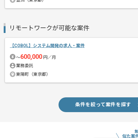
豊洲（東京都）
経験豊富なエンジニアと成長が出来る環
スキルアップされたい方、長期的に参画
リモートワークが可能な案件
【COBOL】システム開発の求人・案件
600,000
〜
円／月
業務委託
東陽町（東京都）
条件を絞って案件を探す
似た案