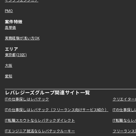
インフラエンジニア
PMO
案件特徴
高単価
実務経験が浅い方OK
エリア
東京都(23区)
大阪
愛知
レバレジーズグループ関連サイト一覧
ITの仕事探しはレバテック
クリエイター
ITの仕事探しはレバテック（フリーランス向けサービス紹介）
ITの仕事探
IT転職スカウトならレバテックダイレクト
IT転職なら
ITエンジニア就活ならレバテックルーキー
フリーランス