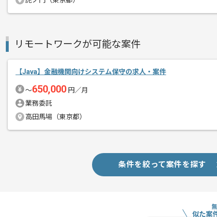
虎ノ門（東京都）
新しいアイディアや技術を積極的に導入
経験豊富なエンジニアと成長が出来る環
スキルアップされたい方、長期的に参画
リモートワークが可能な案件
リモート作業を導入しております。
【Java】金融機関向けシステム保守の求人・案件
650,000
〜
円／月
業務委託
高田馬場（東京都）
条件を絞って案件を探す
似た案