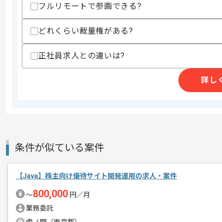
フルリモートで参画できる?
精算条件
有
どれくらい裁量権がある?
精算・お支払い
精算基準時間
140時間〜200時間
正社員求人との違いは?
支払いサイト
15日
詳し
商談回数
1回
その他募集要項
募集人数
1人
作業開始日
2024/07/01
条件が似ている案件
レバテックでの実績がある企業の案件で
【Java】株主向け優待サイト開発運用の求人・案件
エージェントからのコ
Javaでの開発経験を活かすことができ
メント
800,000
〜
円／月
複数案件を保有している企業ですので、
業務委託
ご経験と実績に応じてスライド案件のご