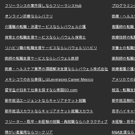
フリーランスの案件探しならフリーランスHub
プログラミン
オンライン診療ならレバクリ
医療・ヘルス
介護職の転職・派遣サービスならレバウェル介護
看護師の転職
保育士の転職支援サービスならレバウェル保育士
医療技師の転
リハビリ職の転職支援サービスならレバウェルリハビリ
栄養士の転職
医師の転職支援サービスならレバウェル医師
薬剤師の転職
医療・ヘルスケア業界の課題解決支援ならレバウェル株式会社
医療看護介護の
メキシコでのお仕事探しはLeverages Career Mexico
アメリカでのお仕事
留学生が日本で仕事を探すなら帰国GO.com
就活・転職支
新卒就活エージェントならキャリアチケット就職
新卒就活無料
新卒就活スカウトならキャリアチケット就職スカウト
若手ハイキャ
フリーター・既卒・未経験の就職・再就職ならハタラクティブ
未経験・若手
障がい者雇用ならワークリア
M&A支援な