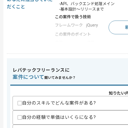
-API、バックエンド処理メイン
だくこと
-基本設計～リリースまで
この案件で扱う技術
フレームワーク
jQuery
この案件のポイント
業界
通信
業務内容
システム開発
特徴
20代活躍中 , 30代活躍
レバテックフリーランスに
案件について
聞いてみませんか？
求めるスキル
スキル
・Java開発経験(4年以上)
知りたい
・SQLやJavaScriptの実務経験
・基本設計以降の作業を一人称で対応し
自分のスキルでどんな案件がある?
スキルに不安がある方へ
自分の経験で単価はいくらになる?
上記に似た経験やスキルをお持ちであれば申