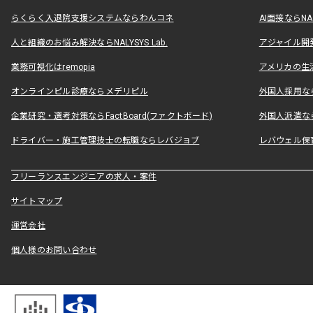
らくらく入退院支援システムならわんコネ
AI面接ならNAL
人と組織のお悩み解決ならNALYSYS Lab.
アジャイル開発なら
業務可視化はremopia
アメリカの生活
オンラインピル診療ならメデリピル
外国人採用ならLe
企業研究・選考対策ならFactBoard(ファクトボード)
外国人派遣なら
ドライバー・施工管理技士の転職ならレバジョブ
レバウェル保
フリーランスエンジニアの求人・案件
サイトマップ
運営会社
個人様のお問い合わせ