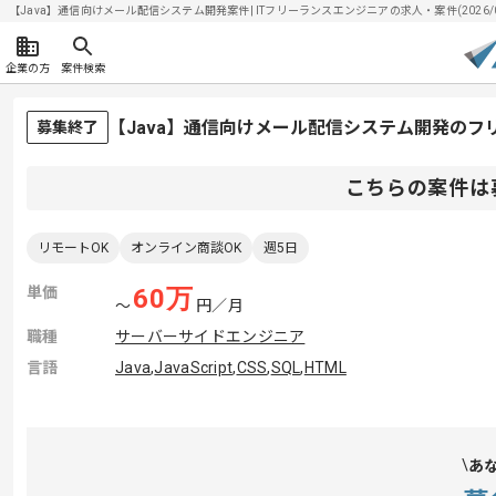
【Java】通信向けメール配信システム開発案件| ITフリーランスエンジニアの求人・案件(2026/0
企業の方
案件検索
【Java】通信向けメール配信システム開発のフ
募集終了
こちらの案件は
リモートOK
オンライン商談OK
週5日
単価
60
万
〜
円／月
職種
サーバーサイドエンジニア
言語
Java
,
JavaScript
,
CSS
,
SQL
,
HTML
あ