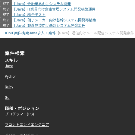
【Java】金融業界向けシステム開発
終了
【Java】IT業界向け倉庫管理システム開発構築運用
終了
【Java】結合テスト
終了
【Java】硝子メーカー向け基幹システム開発再構築
終了
【Java】製造物流向け基幹システム開発工程
終了
HOME
案件検索
Java求人・案件
【Java】通信向けメール配信システム開発案件
案件検索
スキル
Java
Python
Ruby
Go
職種・ポジション
プログラマー(PG)
フロントエンドエンジニア