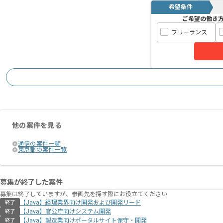
希望条件
ご希望の働き
フリーランス
他の案件を見る
通信の案件一覧
東京都の案件一覧
募集が終了した案件
募集は終了していますが、参画先を探す際にお役立てください
【Java】経理業界向け開発および開発リード
終了
【Java】官公庁向けシステム開発
終了
【Java】製造業向けポータルサイト保守・開発
終了