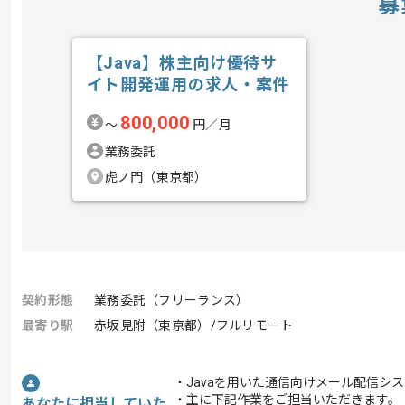
募
【Java】株主向け優待サ
イト開発運用の求人・案件
800,000
〜
円／月
業務委託
虎ノ門（東京都）
契約形態
業務委託（フリーランス）
最寄り駅
赤坂見附（東京都）/フルリモート
・Javaを用いた通信向けメール配信シ
・主に下記作業をご担当いただきます。
あなたに担当していた