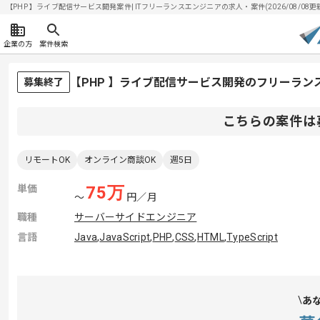
【PHP 】ライブ配信サービス開発案件| ITフリーランスエンジニアの求人・案件(2026/08/08更
企業の方
案件検索
【PHP 】ライブ配信サービス開発のフリーラン
募集終了
こちらの案件は
リモートOK
オンライン商談OK
週5日
単価
75
万
〜
円／月
職種
サーバーサイドエンジニア
言語
Java
,
JavaScript
,
PHP
,
CSS
,
HTML
,
TypeScript
あ