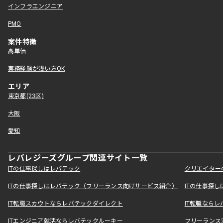
インフラエンジニア
PMO
案件特徴
高単価
実務経験が浅い方OK
エリア
東京都(23区)
大阪
愛知
レバレジーズグループ関連サイト一覧
ITの仕事探しはレバテック
クリエイター
ITの仕事探しはレバテック（フリーランス向けサービス紹介）
ITの仕事探
IT転職スカウトならレバテックダイレクト
IT転職なら
ITエンジニア就活ならレバテックルーキー
フリーランス