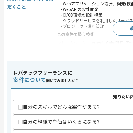
-Webアプリケーション設計、開発(技
だくこと
-WebAPIの設計開発
-CI/CD環境の設計構築
-クラウドサービスを利用したサービス運用開
-プロジェクト進行管理
この案件で扱う技術
フレームワーク
Laravel , CakePHP , Ze
この案件のポイント
業務内容
新規開発 , 追加開発 ,
特徴
参画実績あり , 20代活躍
レバテックフリーランスに
案件について
聞いてみませんか？
求めるスキル
知りたい
スキル
・PHPを使ったサーバサイド開発経験(5
自分のスキルでどんな案件がある?
・Laravelを使用した開発経験(3年以上)
・CakePHP及びZend Frameworkを
・ReactとReduxを使ったフロントエ
自分の経験で単価はいくらになる?
・複数人数での開発経験
歓迎スキル