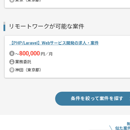
東京（東京都）
PHPでの開発経験を活かすことができま
エージェントからのコ
リモートワークが可能な案件
メント
複数案件を保有している企業ですので、
ご経験と実績に応じてスライド案件のご
【PHP/Laravel】Webサービス開発の求人・案件
新しいアイディアや技術を積極的に導入
800,000
〜
円／月
経験豊富なエンジニアと成長が出来る環
業務委託
スキルアップされたい方、長期的に参画
神田（東京都）
リモート作業を導入しております。
条件を絞って案件を探す
似た案