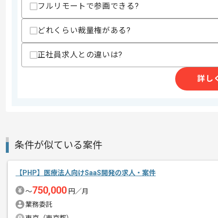
フルリモートで参画できる?
・パフォーマンスを意識したコーディン
・JavaScriptを利用したフロントエン
どれくらい裁量権がある?
・大規模なシステム開発経験、もしくはA
スキルに不安がある方へ
正社員求人との違いは?
上記に似た経験やスキルをお持ちであれば申
詳し
精算条件
有
精算・お支払い
精算基準時間
140時間〜180時間
支払いサイト
15日
条件が似ている案件
【PHP】医療法人向けSaaS開発の求人・案件
商談回数
1回
その他募集要項
750,000
募集人数
1人
〜
円／月
業務委託
作業開始日
2024/05/17