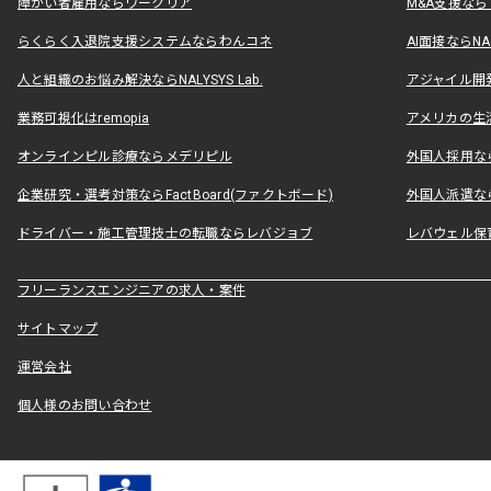
障がい者雇用ならワークリア
M&A支援な
らくらく入退院支援システムならわんコネ
AI面接ならNAL
人と組織のお悩み解決ならNALYSYS Lab.
アジャイル開発なら
業務可視化はremopia
アメリカの生活
オンラインピル診療ならメデリピル
外国人採用ならLe
企業研究・選考対策ならFactBoard(ファクトボード)
外国人派遣なら
ドライバー・施工管理技士の転職ならレバジョブ
レバウェル保
フリーランスエンジニアの求人・案件
サイトマップ
運営会社
個人様のお問い合わせ