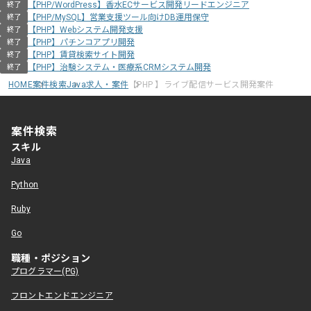
【PHP/WordPress】香水ECサービス開発リードエンジニア
終了
【PHP/MySQL】営業支援ツール向けDB運用保守
終了
【PHP】Webシステム開発支援
終了
【PHP】パチンコアプリ開発
終了
【PHP】賃貸検索サイト開発
終了
【PHP】治験システム・医療系CRMシステム開発
終了
HOME
案件検索
Java求人・案件
【PHP 】ライブ配信サービス開発案件
案件検索
スキル
Java
Python
Ruby
Go
職種・ポジション
プログラマー(PG)
フロントエンドエンジニア