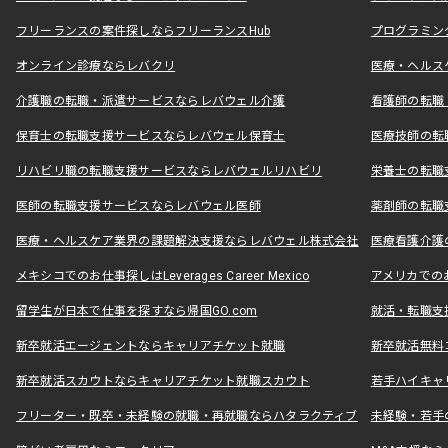
フリーランスの案件探しならフリーランスHub
プログラミン
オンライン診療ならレバクリ
医療・ヘルス
介護職の転職・派遣サービスならレバウェル介護
看護師の転職
保育士の転職支援サービスならレバウェル保育士
医療技師の転
リハビリ職の転職支援サービスならレバウェルリハビリ
栄養士の転職
医師の転職支援サービスならレバウェル医師
薬剤師の転職
医療・ヘルスケア業界の課題解決支援ならレバウェル株式会社
医療看護介護の
メキシコでのお仕事探しはLeverages Career Mexico
アメリカでのお仕事
留学生が日本で仕事を探すなら帰国GO.com
就活・転職支
新卒就活エージェントならキャリアチケット就職
新卒就活無料
新卒就活スカウトならキャリアチケット就職スカウト
若手ハイキャ
フリーター・既卒・未経験の就職・再就職ならハタラクティブ
未経験・若手