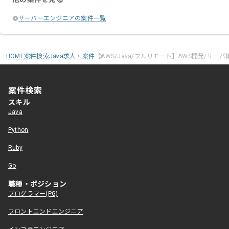
サーバーエンジニアの案件一覧
HOME
案件検索
Java求人・案件
【AWS/Java/フルリモート】AWS開発/サー
案件検索
スキル
Java
Python
Ruby
Go
職種・ポジション
プログラマー(PG)
フロントエンドエンジニア