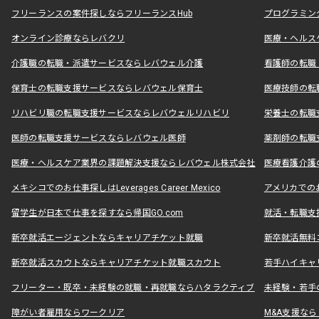
フリーランスの案件探しならフリーランスHub
プログラミン
オンライン診療ならレバクリ
医療・ヘルス
介護職の転職・派遣サービスならレバウェル介護
看護師の転職
保育士の転職支援サービスならレバウェル保育士
医療技師の転
リハビリ職の転職支援サービスならレバウェルリハビリ
栄養士の転職
医師の転職支援サービスならレバウェル医師
薬剤師の転職
医療・ヘルスケア業界の課題解決支援ならレバウェル株式会社
医療看護介護の
メキシコでのお仕事探しはLeverages Career Mexico
アメリカでのお仕事
留学生が日本で仕事を探すなら帰国GO.com
就活・転職支
新卒就活エージェントならキャリアチケット就職
新卒就活無料
新卒就活スカウトならキャリアチケット就職スカウト
若手ハイキャ
フリーター・既卒・未経験の就職・再就職ならハタラクティブ
未経験・若手
障がい者雇用ならワークリア
M&A支援な