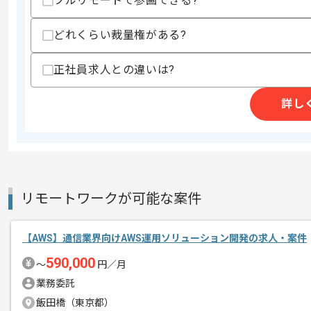
フルリモートで参画できる?
スキルに不安がある方へ
上記に似た経験やスキルをお持ちであれば申
どれくらい裁量権がある?
正社員求人との違いは?
精算条件
精算・お支払い
精算基準時間
140時間〜180時間
詳し
支払いサイト
15日
商談回数
1回
リモートワークが可能な案件
その他募集要項
募集人数
1人
作業開始日
2024/07/01
【AWS】通信業界向けAWS運用ソリューション開発の求人・案件
590,000
〜
円／月
本企業様は東海エリアを中心に多数の案
業務委託
エージェントからのコ
ざいます。
飯田橋（東京都）