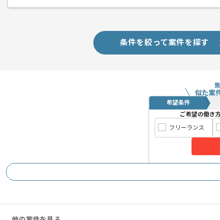
メント
フルリモートの案件でございます。
条件を絞って案件を探す
レバテックから複数参画実績がある企業
似た案
希望条件
ご希望の働き
フリーランス
他の案件を見る