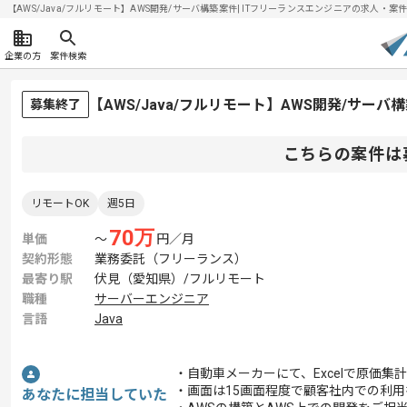
【AWS/Java/フルリモート】AWS開発/サーバ構築案件| ITフリーランスエンジニアの求人・案件(20
企業の方
案件検索
【AWS/Java/フルリモート】AWS開発/サー
募集終了
こちらの案件は
リモートOK
週5日
70
万
単価
〜
円／月
契約形態
業務委託（フリーランス）
最寄り駅
伏見（愛知県）/フルリモート
職種
サーバーエンジニア
言語
Java
・自動車メーカーにて、Excelで原価集
・画面は15画面程度で顧客社内での利
あなたに担当していた