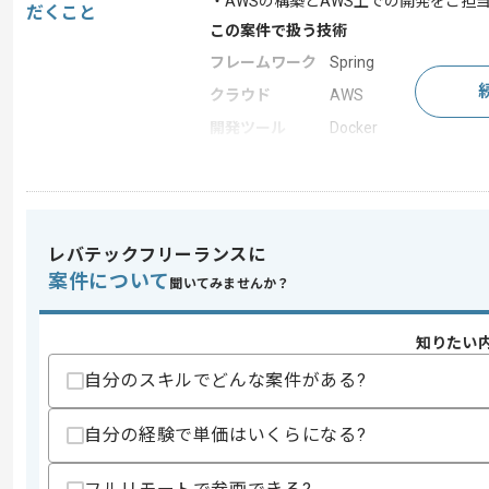
・AWSの構築とAWS上での開発をご担
だくこと
この案件で扱う技術
フレームワーク
Spring
クラウド
AWS
開発ツール
Docker
この案件のポイント
特徴
参画実績あり
レバテックフリーランスに
案件について
求めるスキル
聞いてみませんか？
スキル
・上流工程、要件定義を進めたご経験
・Java(Spring)のご経験
知りたい
・AWSの設計/開発のご経験
自分のスキルでどんな案件がある?
歓迎スキル
・AWSサーバ構築のご経験
自分の経験で単価はいくらになる?
・AWS上の構築や設定などについての
・VBA、BIツールの知見