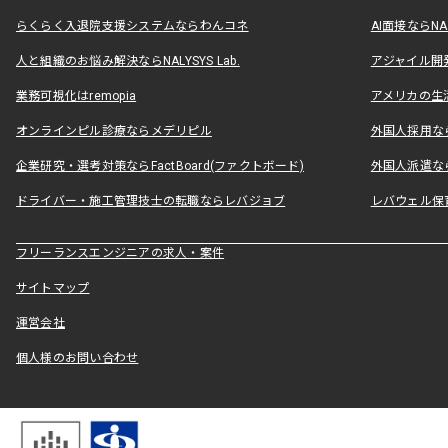
らくらく入退院支援システムならわんコネ
AI面接ならNAL
人と組織のお悩み解決ならNALYSYS Lab.
アジャイル開発なら
業務可視化はremopia
アメリカの生活
オンラインピル診療ならメデリピル
外国人採用ならLe
企業研究・選考対策ならFactBoard(ファクトボード)
外国人派遣なら
ドライバー・施工管理技士の転職ならレバジョブ
レバウェル保
フリーランスエンジニアの求人・案件
サイトマップ
運営会社
個人様のお問い合わせ