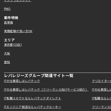
インフラエンジニア
PMO
案件特徴
高単価
実務経験が浅い方OK
エリア
東京都(23区)
大阪
愛知
レバレジーズグループ関連サイト一覧
ITの仕事探しはレバテック
クリエイター
ITの仕事探しはレバテック（フリーランス向けサービス紹介）
ITの仕事探
IT転職スカウトならレバテックダイレクト
IT転職なら
ITエンジニア就活ならレバテックルーキー
フリーランス