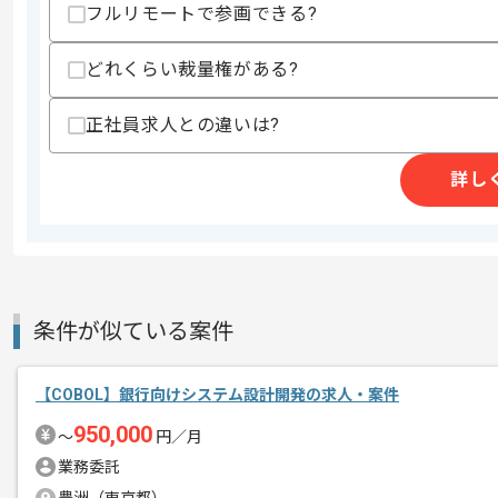
フルリモートで参画できる?
・鉄鋼製造業に携わった経験
スキルに不安がある方へ
どれくらい裁量権がある?
上記に似た経験やスキルをお持ちであれば申
正社員求人との違いは?
詳し
商談回数
1回
その他募集要項
募集人数
1人
作業開始日
2024/08/01
条件が似ている案件
COBOLでの開発経験を活かすことがで
エージェントからのコ
複数案件を保有している企業ですので、
メント
【COBOL】銀行向けシステム設計開発の求人・案件
ご経験と実績に応じてスライド案件のご
950,000
新しいアイディアや技術を積極的に導入
〜
円／月
経験豊富なエンジニアと成長が出来る環
業務委託
スキルアップされたい方、長期的に参画