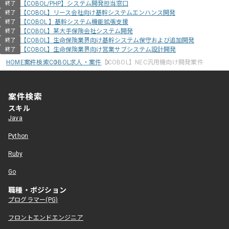
【COBOL/PHP】システム開発担当窓口
終了
【COBOL】リース会社向け基幹システムエンハンス開発
終了
【COBOL 】基幹システム機能拡張支援
終了
【COBOL】某大手保険会社システム開発
終了
【COBOL】生命保険業界向け基幹システム保守および追加開発
終了
【COBOL】生命保険業界向け営業サブシステム設計開発
終了
HOME
案件検索
COBOL求人・案件
【COBOL】NEC汎用機向け開発案件
案件検索
スキル
Java
Python
Ruby
Go
職種・ポジション
プログラマー(PG)
フロントエンドエンジニア