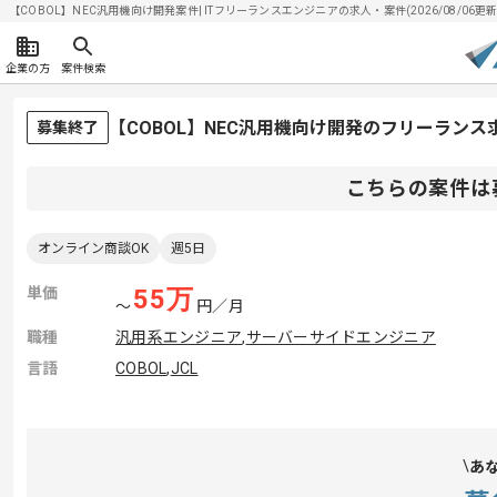
【COBOL】NEC汎用機向け開発案件| ITフリーランスエンジニアの求人・案件(2026/08/06更新
企業の方
案件検索
【COBOL】NEC汎用機向け開発のフリーランス
募集終了
こちらの案件は
オンライン商談OK
週5日
単価
55
万
〜
円／月
職種
汎用系エンジニア
,
サーバーサイドエンジニア
言語
COBOL
,
JCL
あ