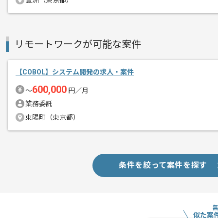
豊洲（東京都）
リモートワークが可能な案件
【COBOL】システム開発の求人・案件
600,000
〜
円／月
業務委託
東陽町（東京都）
条件を絞って案件を探す
似た案