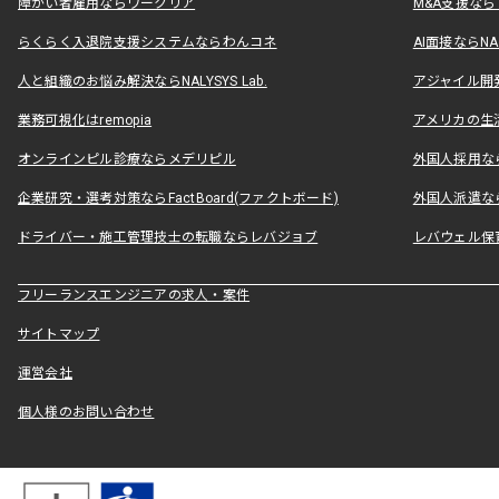
障がい者雇用ならワークリア
M&A支援な
らくらく入退院支援システムならわんコネ
AI面接ならNAL
人と組織のお悩み解決ならNALYSYS Lab.
アジャイル開発なら
業務可視化はremopia
アメリカの生活
オンラインピル診療ならメデリピル
外国人採用ならLe
企業研究・選考対策ならFactBoard(ファクトボード)
外国人派遣なら
ドライバー・施工管理技士の転職ならレバジョブ
レバウェル保
フリーランスエンジニアの求人・案件
サイトマップ
運営会社
個人様のお問い合わせ