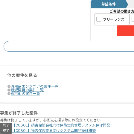
希望条件
ご希望の働き
フリーランス
他の案件を見る
汎用系エンジニアの案件一覧
新規開発の案件一覧
東京都の案件一覧
募集が終了した案件
募集は終了していますが、参画先を探す際にお役立てください
【COBOL】損害保険会社向け保険契約管理システム保守開発
終了
【COBOL】損害保険業界向けシステム開発設計構築
終了