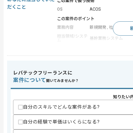
この案件で扱う技術
だくこと
OS
ACOS
この案件のポイント
業務内容
新規開発 , 社内システ
担当領域/システ
基幹業務システム
ム
特徴
参画実績あり , 長期プ
求めるスキル
レバテックフリーランスに
スキル
案件について
・ACOS4またはCOBOL85を用いた開発
聞いてみませんか？
・VIS、JCL、ADBSを用いた開発経験
・以下工程に携わった経験
知りたい
-基本設計
-詳細設計
自分のスキルでどんな案件がある?
-開発
-テスト
自分の経験で単価はいくらになる?
歓迎スキル
・製造業における生産管理、販売管理シ