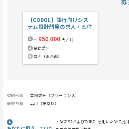
募
【COBOL】銀行向けシス
テム設計開発の求人・案件
950,000
〜
円／月
業務委託
豊洲（東京都）
契約形態
業務委託（フリーランス）
最寄り駅
品川（東京都）
・ACOS4およびCOBOLを用いたNE
あなたに担当していた