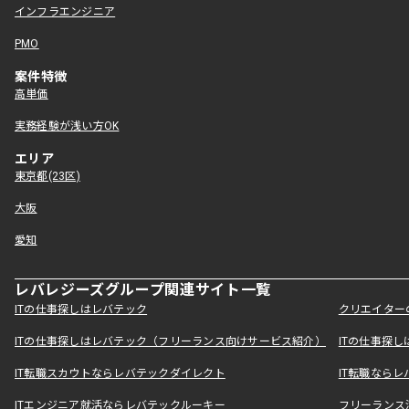
インフラエンジニア
PMO
案件特徴
高単価
実務経験が浅い方OK
エリア
東京都(23区)
大阪
愛知
レバレジーズグループ関連サイト一覧
ITの仕事探しはレバテック
クリエイター
ITの仕事探しはレバテック（フリーランス向けサービス紹介）
ITの仕事探
IT転職スカウトならレバテックダイレクト
IT転職なら
ITエンジニア就活ならレバテックルーキー
フリーランス