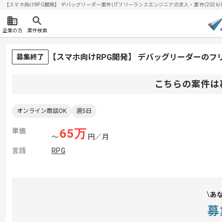
【スマホ向けRPG開発】 デバッグリーダー案件| ITフリーランスエンジニアの求人・案件(2026/08
企業の方
案件検索
【スマホ向けRPG開発】 デバッグリーダーのフ
募集終了
こちらの案件は
オンライン商談OK
週5日
単価
65
万
〜
円／月
言語
RPG
あ
募