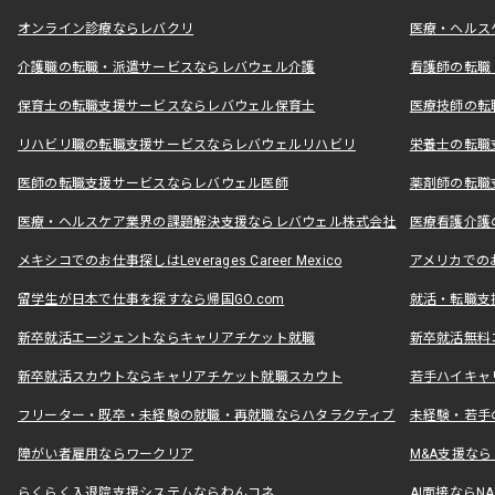
オンライン診療ならレバクリ
医療・ヘルス
介護職の転職・派遣サービスならレバウェル介護
看護師の転職
保育士の転職支援サービスならレバウェル保育士
医療技師の転
リハビリ職の転職支援サービスならレバウェルリハビリ
栄養士の転職
医師の転職支援サービスならレバウェル医師
薬剤師の転職
医療・ヘルスケア業界の課題解決支援ならレバウェル株式会社
医療看護介護の
メキシコでのお仕事探しはLeverages Career Mexico
アメリカでのお仕事
留学生が日本で仕事を探すなら帰国GO.com
就活・転職支
新卒就活エージェントならキャリアチケット就職
新卒就活無料
新卒就活スカウトならキャリアチケット就職スカウト
若手ハイキャ
フリーター・既卒・未経験の就職・再就職ならハタラクティブ
未経験・若手
障がい者雇用ならワークリア
M&A支援な
らくらく入退院支援システムならわんコネ
AI面接ならNAL