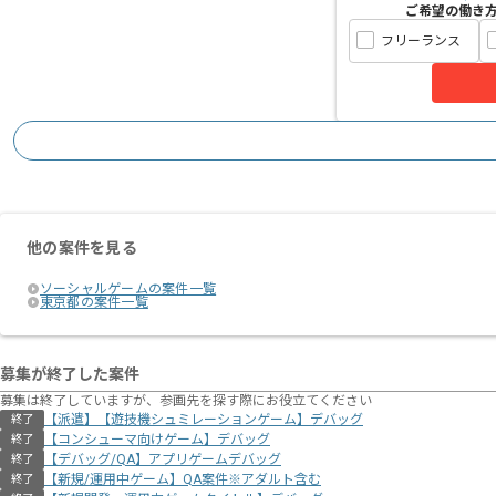
ご希望の働き
フリーランス
他の案件を見る
ソーシャルゲームの案件一覧
東京都の案件一覧
募集が終了した案件
募集は終了していますが、参画先を探す際にお役立てください
【派遣】【遊技機シュミレーションゲーム】デバッグ
終了
【コンシューマ向けゲーム】デバッグ
終了
【デバッグ/QA】アプリゲームデバッグ
終了
【新規/運用中ゲーム】QA案件※アダルト含む
終了