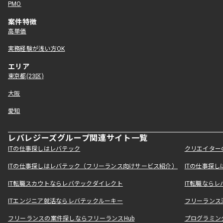
PMO
案件特徴
高単価
実務経験が浅い方OK
エリア
東京都(23区)
大阪
愛知
レバレジーズグループ関連サイト一覧
ITの仕事探しはレバテック
クリエイター
ITの仕事探しはレバテック（フリーランス向けサービス紹介）
ITの仕事探
IT転職スカウトならレバテックダイレクト
IT転職なら
ITエンジニア就活ならレバテックルーキー
フリーランス
フリーランスの案件探しならフリーランスHub
プログラミン