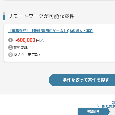
受託開発やオリジナルタイトルで幅広く
メント
リモートワークが可能な案件
ゲーム開発のご経験を活かしたい方にお
【業務委託】【新規/運用中ゲーム】QAの求人・案件
600,000
〜
円／月
業務委託
虎ノ門（東京都）
条件を絞って案件を探す
似た案
希望条件