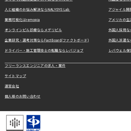
人と組織のお悩み解決ならNALYSYS Lab.
アジャイル開発なら
業務可視化はremopia
アメリカの生活
オンラインピル診療ならメデリピル
外国人採用ならLe
企業研究・選考対策ならFactBoard(ファクトボード)
外国人派遣なら
ドライバー・施工管理技士の転職ならレバジョブ
レバウェル保
フリーランスエンジニアの求人・案件
サイトマップ
運営会社
個人様のお問い合わせ