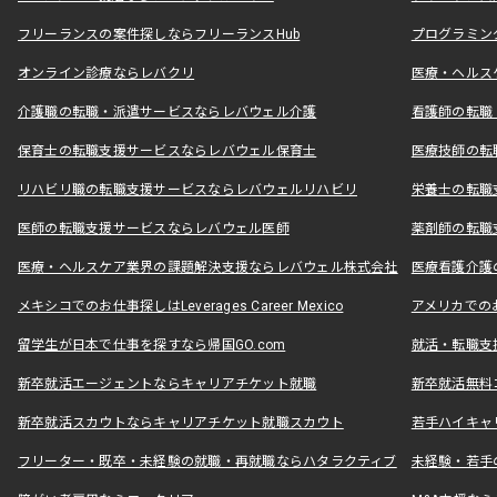
フリーランスの案件探しならフリーランスHub
プログラミン
オンライン診療ならレバクリ
医療・ヘルス
介護職の転職・派遣サービスならレバウェル介護
看護師の転職
保育士の転職支援サービスならレバウェル保育士
医療技師の転
リハビリ職の転職支援サービスならレバウェルリハビリ
栄養士の転職
医師の転職支援サービスならレバウェル医師
薬剤師の転職
医療・ヘルスケア業界の課題解決支援ならレバウェル株式会社
医療看護介護の
メキシコでのお仕事探しはLeverages Career Mexico
アメリカでのお仕事
留学生が日本で仕事を探すなら帰国GO.com
就活・転職支
新卒就活エージェントならキャリアチケット就職
新卒就活無料
新卒就活スカウトならキャリアチケット就職スカウト
若手ハイキャ
フリーター・既卒・未経験の就職・再就職ならハタラクティブ
未経験・若手