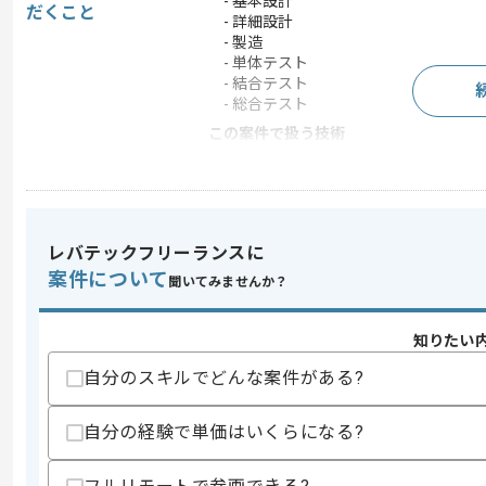
- 基本設計
だくこと
- 詳細設計
- 製造
- 単体テスト
- 結合テスト
- 総合テスト
この案件で扱う技術
開発ツール
Tableau
この案件のポイント
業務内容
マイグレーション
レバテックフリーランスに
担当領域/システ
基幹業務システム
案件について
ム
聞いてみませんか？
特徴
20代活躍中 , 30代活躍中
知りたい
自分のスキルでどんな案件がある?
求めるスキル
スキル
・SQLを用いた開発経験
自分の経験で単価はいくらになる?
歓迎スキル