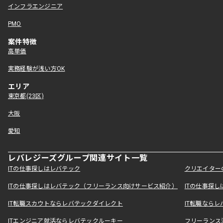
インフラエンジニア
PMO
案件特徴
高単価
実務経験が浅い方OK
エリア
東京都(23区)
大阪
愛知
レバレジーズグループ関連サイト一覧
ITの仕事探しはレバテック
クリエイター
ITの仕事探しはレバテック（フリーランス向けサービス紹介）
ITの仕事探
IT転職スカウトならレバテックダイレクト
IT転職なら
ITエンジニア就活ならレバテックルーキー
フリーランス