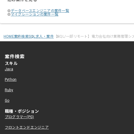
データベースエンジニアの案件一覧
マイグレーションの案件一覧
HOME
案件検索
SQL求人・案件
【SQL/一部リモート】電力会社向け業務管理シ
案件検索
スキル
Java
Python
Ruby
Go
職種・ポジション
プログラマー(PG)
フロントエンドエンジニア