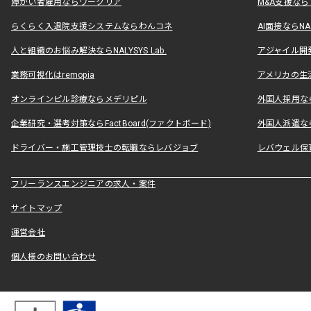
障がい者雇用ならワークリア
M&A支援な
らくらく入退院支援システムならわんコネ
AI面接ならNAL
人と組織のお悩み解決ならNALYSYS Lab.
アジャイル開発なら
業務可視化はremopia
アメリカの生活
オンラインピル診療ならメデリピル
外国人採用ならLe
企業研究・選考対策ならFactBoard(ファクトボード)
外国人派遣なら
ドライバー・施工管理技士の転職ならレバジョブ
レバウェル保
フリーランスエンジニアの求人・案件
サイトマップ
運営会社
個人様のお問い合わせ