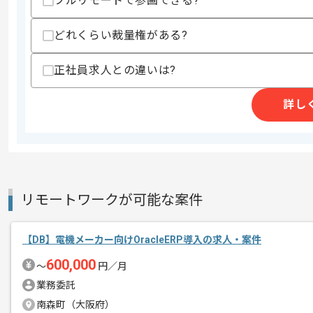
フルリモートで参画できる?
・上流工程の経験
・Denudoを用いた開発経験
・Snowflakeを用いた開発経験
どれくらい裁量権がある?
・Tableauを用いた開発経験
正社員求人との違いは?
スキルに不安がある方へ
上記に似た経験やスキルをお持ちであれば申
詳し
精算条件
有
精算・お支払い
精算基準時間
140時間〜180時間
支払いサイト
15日
リモートワークが可能な案件
【DB】電機メーカー向けOracleERP導入の求人・案件
商談回数
1回
その他募集要項
600,000
〜
円／月
募集人数
2人
業務委託
作業開始日
2024/08/01
南森町（大阪府）