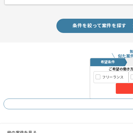
業務管理システムのデータマイグレーシ
エージェントからのコ
条件を絞って案件を探す
メント
週1日リモートでの作業を想定しており
※リモート頻度は習熟度や状況に応じて
上流工程の経験が活かせる現場でござい
似た案
希望条件
問題意識を持って業務設計、改善を主体
ご希望の働き
遂行していきたいという方にマッチする
フリーランス
他の案件を見る