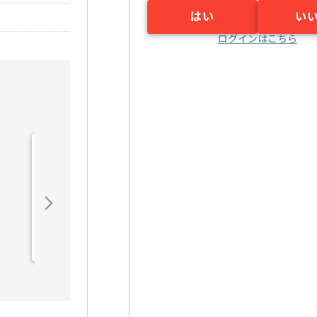
はい
い
ログインはこちら
【派遣】【新規/運用中ゲ
ーム】音楽制作ディレクシ
ョンの求人・案件
2,100
〜
円／時
派遣
渋谷（東京都）