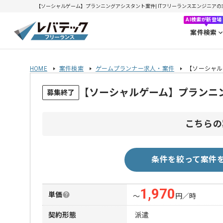
【ソーシャルゲーム】プランニングアシスタント案件| ITフリーランスエンジニアの求人・
AI検索が新登場
案件検索
HOME
案件検索
ゲームプランナー求人・案件
【ソーシャル
【ソーシャルゲーム】プランニ
募集終了
こちらの
条件を絞って案件
1,970
単価
〜
円／時
契約形態
派遣