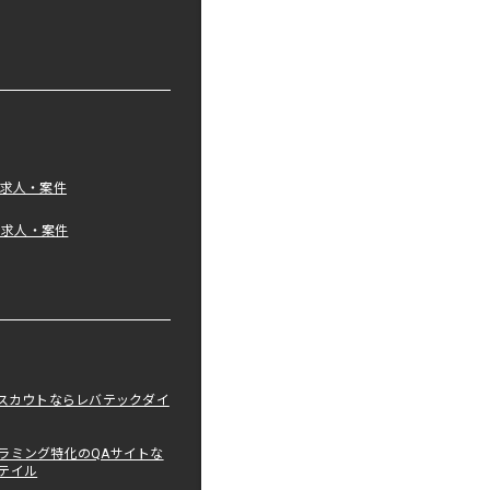
の求人・案件
tの求人・案件
職スカウトならレバテックダイ
ラミング特化のQAサイトな
テイル