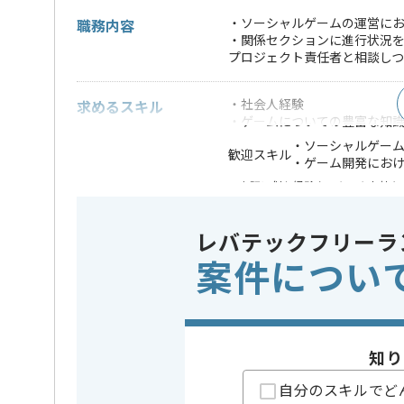
・ソーシャルゲームの運営に
職務内容
・関係セクションに進行状況
プロジェクト責任者と相談しつ
・社会人経験
求めるスキル
・ゲームについての豊富な知
・ソーシャルゲー
歓迎スキル
・ゲーム開発にお
※上記に似た経験やスキルをお持ち
業務内容
ゲーム開
この案件のポイント
レバテックフリーラ
特徴
参画実績あ
案件につい
担当者より
知り
大手ゲーム会社でのソーシャルゲーム運営案件に携わ
自分のスキルでど
ゲームが大好きで、ゲーム制作に熱い情熱のある方が