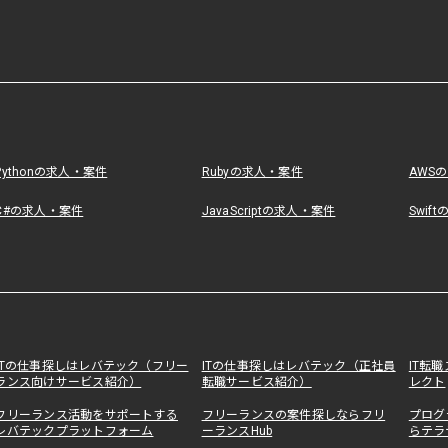
Pythonの求人・案件
Rubyの求人・案件
AWS
C#の求人・案件
JavaScriptの求人・案件
Swif
ITの仕事探しはレバテック（フリー
ITの仕事探しはレバテック（正社員
IT転
ランス向けサービス紹介）
転職サービス紹介）
レクト
フリーランス活動をサポートする
フリーランスの案件探しならフリ
プログ
レバテックプラットフォーム
ーランスHub
らテラ