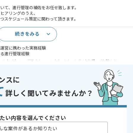
おいて、進行管理の補佐をお任せ致します。
をヒアリングのうえ、
つスケジュール策定に関わって頂きます。
続きをみる
識
ム運営に携わった実務経験
ける進行管理経験
であれば申し込み可能なケースもございます！まずはお気軽にご相談ください！
発
ンスに
り , 従業員1000名以上の会社 , ゲーム好き歓迎
て
詳しく聞いてみませんか？
たい内容を選んでください
って頂きます。
んな案件があるか知りたい
多い現場です。