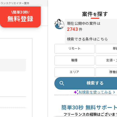
ーランスクリエイター案件
\
簡単30秒
/
案件
探す
を
無料登録
現在公開中の案件は
2743
件
検索できる条件はこちら
リモート
単
職種
言語・
エリア
稼働
検索する
AI検索を使ってみる
簡単30秒 無料サポー
フリーランスの経験はございま