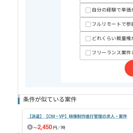
担当箇所が細分化されていますので、
自分の経験で単価
なにかに特化した経験、もしくは意欲がある方ですと
フルリモートで参
どれくらい裁量権
フリーランス案件
条件が似ている案件
【派遣】【CM・VP】映像制作進行管理の求人・案件
2,450
〜
円／時