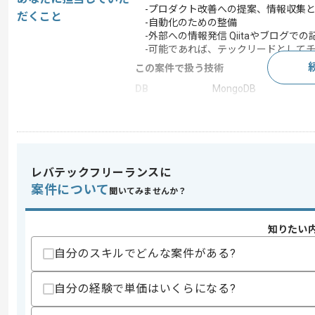
-プロダクト改善への提案、情報収集
だくこと
-自動化のための整備
-外部への情報発信 Qiitaやブログでの
-可能であれば、テックリードとしてチ
この案件で扱う技術
DB
MongoDB
フレームワーク
Node.js , React
開発ツール
GitHub
レバテックフリーランスに
求めるスキル
案件について
聞いてみませんか？
スキル
・Hadoopエコシステム（MapReduce、
・Gitを用いた開発経験
知りたい
・UNIXコマンドの使用経験
・Node.jsまたはReact.jsを用いた開発経
自分のスキルでどんな案件がある?
歓迎スキル
・Redux,React Nativeを用いた開発経験
自分の経験で単価はいくらになる?
スキルに不安がある方へ