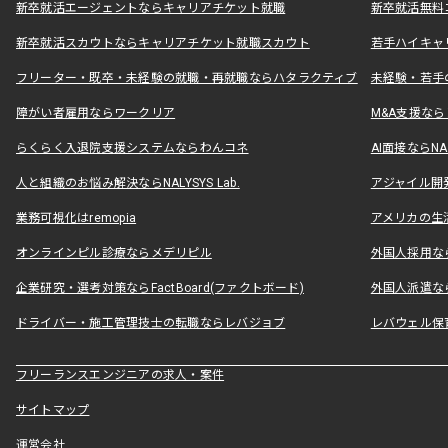
新卒就活エージェントならキャリアチケット就職
新卒就活無料
新卒就活スカウトならキャリアチケット就職スカウト
若手ハイキャ
フリーター・既卒・未経験の就職・再就職ならハタラクティブ
未経験・若手
障がい者雇用ならワークリア
M&A支援な
らくらく入退院支援システムならわんコネ
AI面接ならNAL
人と組織のお悩み解決ならNALYSYS Lab.
アジャイル開発なら
業務可視化はremopia
アメリカの生活
オンラインピル診療ならメデリピル
外国人採用ならLe
企業研究・選考対策ならFactBoard(ファクトボード)
外国人派遣なら
ドライバー・施工管理技士の転職ならレバジョブ
レバウェル保
フリーランスエンジニアの求人・案件
サイトマップ
運営会社