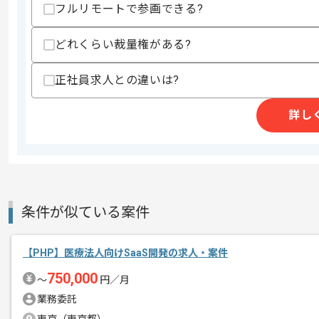
フルリモートで参画できる?
上記に似た経験やスキルをお持ちであれば申
どれくらい裁量権がある?
精算条件
有
正社員求人との違いは?
精算・お支払い
精算基準時間
140時間〜180時間
詳し
支払いサイト
15日
商談回数
1回
その他募集要項
募集人数
1人
条件が似ている案件
作業開始日
2017/07/04
【PHP】医療法人向けSaaS開発の求人・案件
750,000
〜
円／月
医療系アプリを開発するベンチャー企業
エージェントからのコ
業務委託
メント