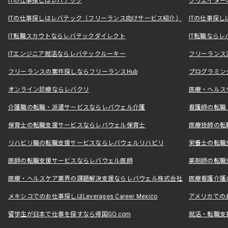
ITの仕事探しはレバテック
クリエイター
ITの仕事探しはレバテック（フリーランス向けサービス紹介）
ITの仕事探
IT転職スカウトならレバテックダイレクト
IT転職なら
ITエンジニア就活ならレバテックルーキー
フリーランス
フリーランスの案件探しならフリーランスHub
プログラミン
オンライン診療ならレバクリ
医療・ヘルス
介護職の転職・派遣サービスならレバウェル介護
看護師の転職
保育士の転職支援サービスならレバウェル保育士
医療技師の転
リハビリ職の転職支援サービスならレバウェルリハビリ
栄養士の転職
医師の転職支援サービスならレバウェル医師
薬剤師の転職
医療・ヘルスケア業界の課題解決支援ならレバウェル株式会社
医療看護介護の
メキシコでのお仕事探しはLeverages Career Mexico
アメリカでのお仕事
留学生が日本で仕事を探すなら帰国GO.com
就活・転職支