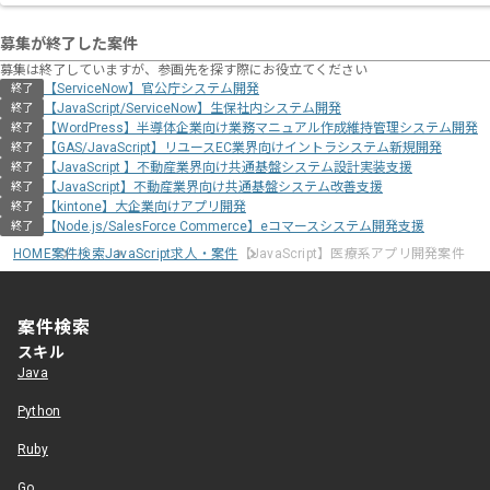
募集が終了した案件
募集は終了していますが、参画先を探す際にお役立てください
【ServiceNow】官公庁システム開発
終了
【JavaScript/ServiceNow】生保社内システム開発
終了
【WordPress】半導体企業向け業務マニュアル作成維持管理システム開発
終了
【GAS/JavaScript】リユースEC業界向けイントラシステム新規開発
終了
【JavaScript 】不動産業界向け共通基盤システム設計実装支援
終了
【JavaScript】不動産業界向け共通基盤システム改善支援
終了
【kintone】大企業向けアプリ開発
終了
【Node.js/SalesForce Commerce】eコマースシステム開発支援
終了
HOME
案件検索
JavaScript求人・案件
【JavaScript】医療系アプリ開発案件
案件検索
スキル
Java
Python
Ruby
Go