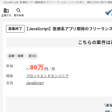
【JavaScript】医療系アプリ開発案件| ITフリーランスエンジニアの求人・案件(2026/08/07更新
企業の方
案件検索
【JavaScript】医療系アプリ開発のフリーラ
募集終了
こちらの案件は
副業・複業
週3日
単価
80
万
〜
円／月
職種
フロントエンドエンジニア
言語
JavaScript
あ