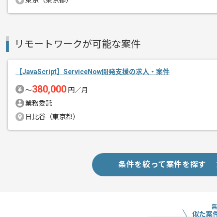
東京（東京都）
新しい技術に興味をお持ちの方にマッチ
リモートワークが可能な案件
【JavaScript】ServiceNow開発支援の求人・案件
380,000
〜
円／月
業務委託
日比谷（東京都）
条件を絞って案件を探す
似た案