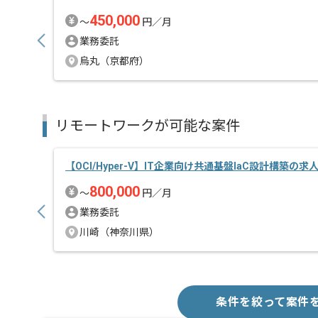
450,000
〜
円／月
業務委託
烏丸（京都府）
リモートワークが可能な案件
【OCI/Hyper-V】IT企業向け共通基盤IaC設計構築の求
800,000
〜
円／月
業務委託
川崎（神奈川県）
条件を絞って案件