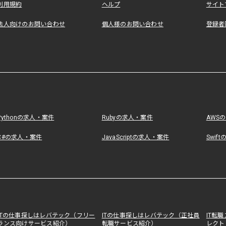
利用規約
ヘルプ
サイト
法人向けのお問い合わせ
個人様のお問い合わせ
登録者
Pythonの求人・案件
Rubyの求人・案件
AWS
C#の求人・案件
JavaScriptの求人・案件
Swif
ITの仕事探しはレバテック（フリー
ITの仕事探しはレバテック（正社員
IT転
ランス向けサービス紹介）
転職サービス紹介）
レクト