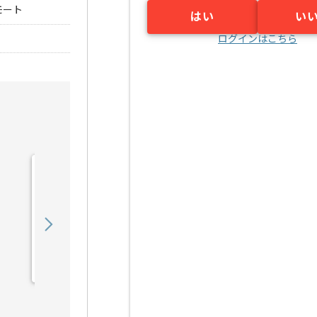
モート
はい
い
ログインはこちら
【ネットワーク】金融機関
向けATMネットワーク敷
設業務支援の求人・案件
2,780
〜
円／時
業務委託
岡場（兵庫県）