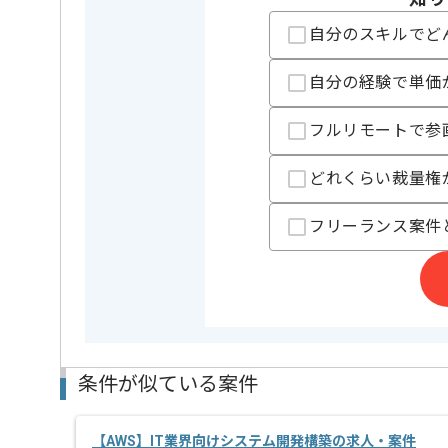
特徴
長期プロ
自分のスキルでど
精算条件
有
精算・お支払い
自分の経験で単価
精算基準時間
140時間
支払いサイト
15日
フルリモートで参
どれくらい裁量権
担当者より
フリーランス案件
リモートワーク：立ち上がり1~2ヶ月ほどは週5常駐
※立ち上がり期間やリモート頻度は習熟度や状況に応
AWSの開発経験を活かすことができます。
複数案件を保有している企業ですので、
ご経験と実績に応じてスライド案件のご提案も差し上
新しいアイディアや技術を積極的に導入し、
経験豊富なエンジニアと成長が出来る環境でございま
条件が似ている案件
スキルアップされたい方、長期的に参画されたい方に
【AWS】IT業界向けシステム開発構築の求人・案件