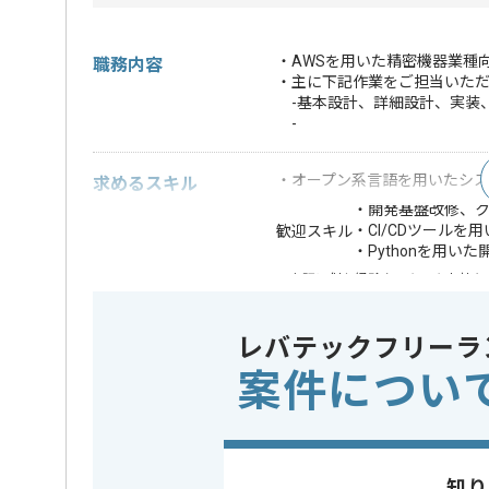
・AWSを用いた精密機器業種
職務内容
・主に下記作業をご担当いた
-基本設計、詳細設計、実装
-
・オープン系言語を用いたシス
求めるスキル
・開発基盤改修、
・CI/CDツールを
歓迎スキル
・Pythonを用い
※上記に似た経験やスキルをお持ち
DB
SQL Serv
この案件で扱う技術
レバテックフリーラ
クラウド
AWS
案件につい
開発ツール
Jenkins ,
業務内容
システム
この案件のポイント
担当領域/システム
基幹業務
知り