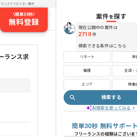
ーランスクリエイター案件
\
簡単30秒
/
案件
探す
を
無料登録
現在公開中の案件は
2710
件
検索できる条件はこちら
ーランス求
リモート
単
職種
言語・
エリア
稼働
検索する
AI検索を使ってみる
簡単30秒 無料サポー
フリーランスの経験はございま