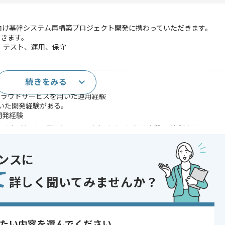
向け基幹システム再構築プロジェクト開発に携わっていただきます。
だきます。
、テスト、運用、保守
続きをみる
テム開発経験2~3年以上
クラウドサービスを用いた運用経験
用いた開発経験がある。
た開発経験
であれば申し込み可能なケースもございます！まずはお気軽にご相談ください！
er
ンスに
て
詳しく聞いてみませんか？
 JP1
開発
システム
たい内容を選んでください