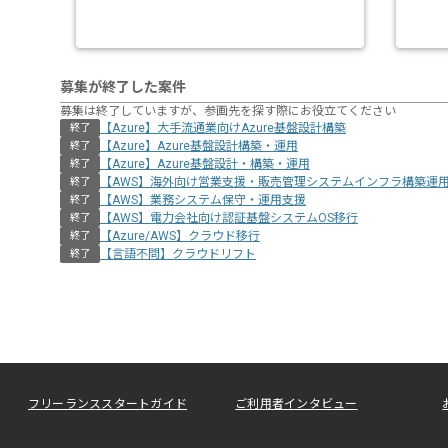
募集が終了した案件
募集は終了していますが、参画先を探す際にお役立てください
【Azure】大手流通業向けAzure基盤設計構築
終了
【Azure】Azure基盤設計構築・運用
終了
【Azure】Azure基盤設計・構築・運用
終了
【AWS】海外向け営業支援・販売管理システムインフラ構築運
終了
【AWS】業務システム保守・運用支援
終了
【AWS】電力会社向け認証基盤システムOS移行
終了
【Azure/AWS】クラウド移行
終了
【言語不問】クラウドリフト
終了
フリーランススタートガイド
ご利用者インタビュー