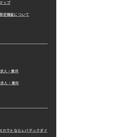
マップ
限定機能について
の求人・案件
tの求人・案件
職スカウトならレバテックダイ