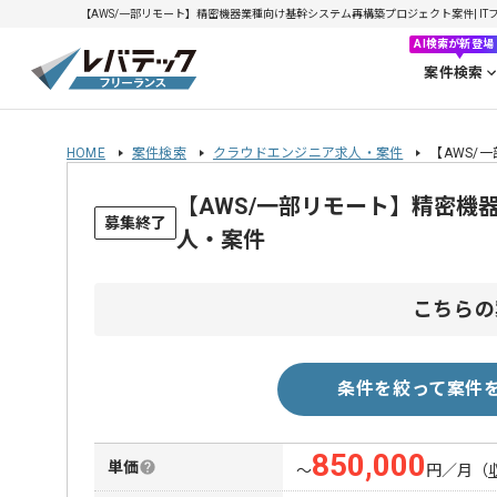
【AWS/一部リモート】精密機器業種向け基幹システム再構築プロジェクト案件| ITフリ
AI検索が新登場
案件検索
HOME
案件検索
クラウドエンジニア求人・案件
【AWS/
【AWS/一部リモート】精密
募集終了
人・案件
こちらの
条件を絞って案件
850,000
単価
〜
円／月
（