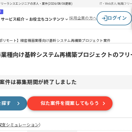
ーランスエンジニアの求人・案件(2026/08/06更新)
IT・Web求人/転職
フリ
！
ログイン
採用企業の方へ
サービス紹介
お役立ちコンテンツ
一部リモート】精密機器業種向け基幹システム再構築プロジェクト案件
機器業種向け基幹システム再構築プロジェクトのフリ
案件は募集期間が終了しました
を探す
似た案件を提案してもらう
収支シミュレーション
）