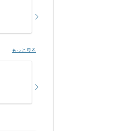
2,780
〜
円／時
業務委託
岡場（兵庫県）
もっと見る
【AWS】IT企業向けAWS基盤構築開発の求人
800,000
〜
円／月
業務委託
川崎（神奈川県）