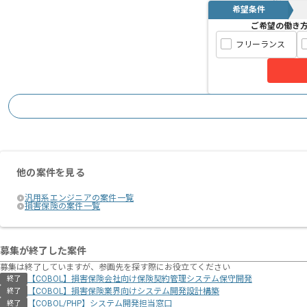
希望条件
ご希望の働き
フリーランス
他の案件を見る
汎用系エンジニアの案件一覧
損害保険の案件一覧
募集が終了した案件
募集は終了していますが、参画先を探す際にお役立てください
【COBOL】損害保険会社向け保険契約管理システム保守開発
終了
【COBOL】損害保険業界向けシステム開発設計構築
終了
【COBOL/PHP】システム開発担当窓口
終了