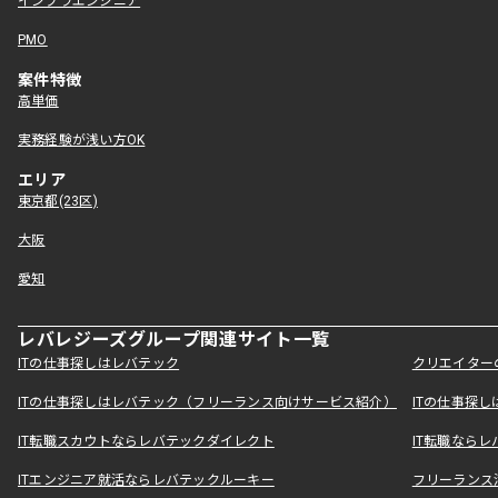
インフラエンジニア
PMO
案件特徴
高単価
実務経験が浅い方OK
エリア
東京都(23区)
大阪
愛知
レバレジーズグループ関連サイト一覧
ITの仕事探しはレバテック
クリエイター
ITの仕事探しはレバテック（フリーランス向けサービス紹介）
ITの仕事探
IT転職スカウトならレバテックダイレクト
IT転職なら
ITエンジニア就活ならレバテックルーキー
フリーランス