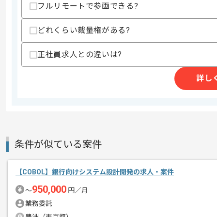
フルリモートで参画できる?
スキルに不安がある方へ
上記に似た経験やスキルをお持ちであれば申
どれくらい裁量権がある?
正社員求人との違いは?
商談回数
2回
詳し
その他募集要項
募集人数
1人
作業開始日
2024/11/01
COBOLでの開発経験を活かすことがで
条件が似ている案件
エージェントからのコ
複数案件を保有している企業ですので、
メント
ご経験と実績に応じてスライド案件のご
【COBOL】銀行向けシステム設計開発の求人・案件
新しいアイディアや技術を積極的に導入
950,000
〜
円／月
経験豊富なエンジニアと成長が出来る環
業務委託
スキルアップされたい方、長期的に参画