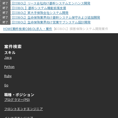
【COBOL】リース会社向け基幹システムエンハンス開発
終了
【COBOL 】基幹システム機能拡張支援
終了
【COBOL】某大手保険会社システム開発
終了
【COBOL】生命保険業界向け基幹システム保守および追加開発
終了
【COBOL】生命保険業界向け営業サブシステム設計開発
終了
HOME
案件検索
COBOL求人・案件
【COBOL】損害保険システム開発案件
案件検索
スキル
Java
Python
Ruby
Go
職種・ポジション
プログラマー(PG)
フロントエンドエンジニア