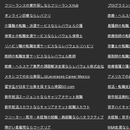
フリーランスの案件探しならフリーランスHub
プログラミン
オンライン診療ならレバクリ
医療・ヘルス
介護職の転職・派遣サービスならレバウェル介護
看護師の転職
保育士の転職支援サービスならレバウェル保育士
医療技師の転
リハビリ職の転職支援サービスならレバウェルリハビリ
栄養士の転職
医師の転職支援サービスならレバウェル医師
薬剤師の転職
医療・ヘルスケア業界の課題解決支援ならレバウェル株式会社
医療看護介護の
メキシコでのお仕事探しはLeverages Career Mexico
アメリカでのお仕事
留学生が日本で仕事を探すなら帰国GO.com
就活・転職支
新卒就活エージェントならキャリアチケット就職
新卒就活無料
新卒就活スカウトならキャリアチケット就職スカウト
若手ハイキャ
フリーター・既卒・未経験の就職・再就職ならハタラクティブ
未経験・若手
障がい者雇用ならワークリア
M&A支援な