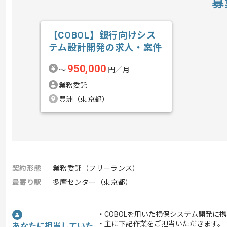
募
【COBOL】銀行向けシス
テム設計開発の求人・案件
950,000
〜
円／月
業務委託
豊洲（東京都）
契約形態
業務委託（フリーランス）
最寄り駅
多摩センター（東京都）
・COBOLを用いた損保システム開発に
・主に下記作業をご担当いただきます。
あなたに担当していた