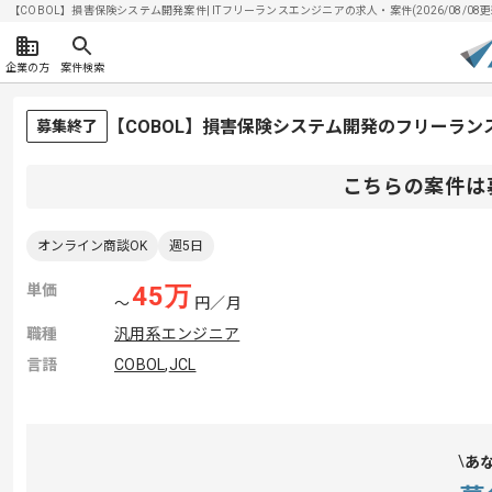
【COBOL】損害保険システム開発案件| ITフリーランスエンジニアの求人・案件(2026/08/08更
企業の方
案件検索
【COBOL】損害保険システム開発のフリーラン
募集終了
こちらの案件は
オンライン商談OK
週5日
単価
45
万
〜
円／月
職種
汎用系エンジニア
言語
COBOL
,
JCL
あ