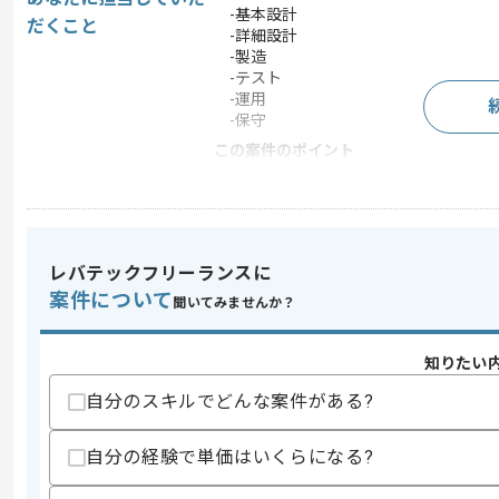
-基本設計
だくこと
-詳細設計
-製造
-テスト
-運用
-保守
この案件のポイント
業界
損害保険
業務内容
新規開発
特徴
参画実績あり , 20代活躍
レバテックフリーランスに
案件について
聞いてみませんか？
求めるスキル
スキル
知りたい
・COBOLを用いた開発経験
・JCLを用いた開発経験
自分のスキルでどんな案件がある?
・汎用機の開発経験
・損保システムの開発経験
自分の経験で単価はいくらになる?
歓迎スキル
・更新システムの保守経験