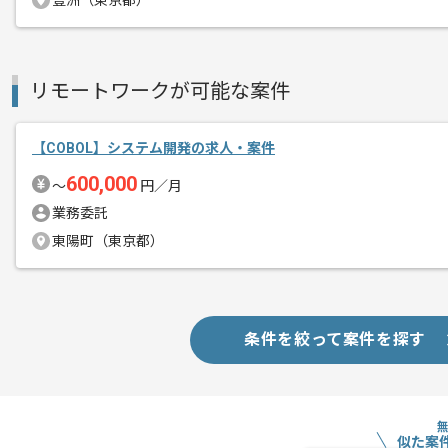
豊洲（東京都）
リモートワークが可能な案件
【COBOL】システム開発の求人・案件
600,000
〜
円／月
業務委託
東陽町（東京都）
条件を絞って案件を探す
似た案