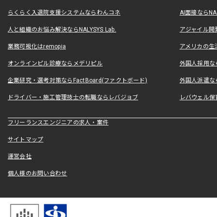
らくらく入退院支援システムならわんコネ
AI面接ならNAL
人と組織のお悩み解決ならNALYSYS Lab.
アジャイル開発なら
業務可視化はremopia
アメリカの生活
オンラインピル診療ならメデリピル
外国人採用ならLe
企業研究・選考対策ならFactBoard(ファクトボード)
外国人派遣なら
ドライバー・施工管理技士の転職ならレバジョブ
レバウェル保
フリーランスエンジニアの求人・案件
サイトマップ
運営会社
個人様のお問い合わせ