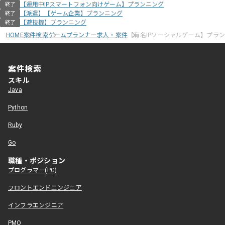
【運用中IPスマートフォン向けゲーム】プランニング
終了
【派遣】【ゲーム企業】プランニング
終了
【遊技機】プランニング
終了
HOME
案件検索
ゲームプランナー求人・案件
【有名IPソーシャルゲーム】プラ
案件検索
スキル
Java
Python
Ruby
Go
職種・ポジション
プログラマー(PG)
フロントエンドエンジニア
インフラエンジニア
PMO