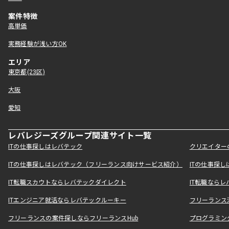
案件特徴
高単価
実務経験が浅い方OK
エリア
東京都(23区)
大阪
愛知
レバレジーズグループ関連サイト一覧
ITの仕事探しはレバテック
クリエイター
ITの仕事探しはレバテック（フリーランス向けサービス紹介）
ITの仕事探
IT転職スカウトならレバテックダイレクト
IT転職なら
ITエンジニア就活ならレバテックルーキー
フリーランス
フリーランスの案件探しならフリーランスHub
プログラミン