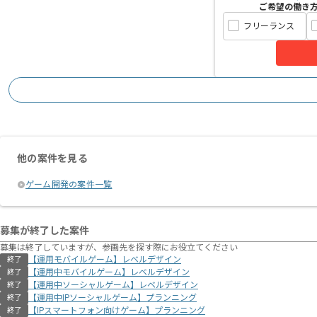
ご希望の働き
フリーランス
他の案件を見る
ゲーム開発の案件一覧
募集が終了した案件
募集は終了していますが、参画先を探す際にお役立てください
【運用モバイルゲーム】レベルデザイン
終了
【運用中モバイルゲーム】レベルデザイン
終了
【運用中ソーシャルゲーム】レベルデザイン
終了
【運用中IPソーシャルゲーム】プランニング
終了
【IPスマートフォン向けゲーム】プランニング
終了