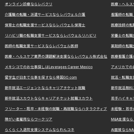
オンライン診療ならレバクリ
医療・ヘルス
介護職の転職・派遣サービスならレバウェル介護
看護師の転職
保育士の転職支援サービスならレバウェル保育士
医療技師の転
リハビリ職の転職支援サービスならレバウェルリハビリ
栄養士の転職
医師の転職支援サービスならレバウェル医師
薬剤師の転職
医療・ヘルスケア業界の課題解決支援ならレバウェル株式会社
医療看護介護の
メキシコでのお仕事探しはLeverages Career Mexico
アメリカでのお仕事
留学生が日本で仕事を探すなら帰国GO.com
就活・転職支
新卒就活エージェントならキャリアチケット就職
新卒就活無料
新卒就活スカウトならキャリアチケット就職スカウト
若手ハイキャ
フリーター・既卒・未経験の就職・再就職ならハタラクティブ
未経験・若手
障がい者雇用ならワークリア
M&A支援な
らくらく入退院支援システムならわんコネ
AI面接ならNAL