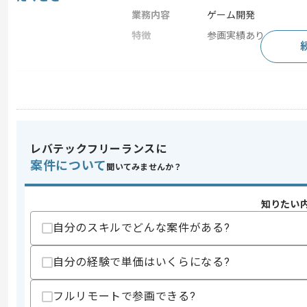
業務内容
ゲーム開発
特徴
参画実績あり , 従業員1
求めるスキル
スキル
・ソーシャルゲーム開発への興味
・ゲームの知識
歓迎スキル
レバテックフリーランスに
・少年漫画の知識
案件について
聞いてみませんか？
・ゲーム開発の携わった実務経験
スキルに不安がある方へ
知りたい
上記に似た経験やスキルをお持ちであれば申
自分のスキルでどんな案件がある?
自分の経験で単価はいくらになる?
大手ゲーム会社でのソーシャルゲーム開
エージェントからのコ
フルリモートで参画できる?