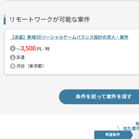
リモートワークが可能な案件
【派遣】新規3Dソーシャルゲームバランス設計の求人・案件
3,500
〜
円／時
派遣
渋谷（東京都）
条件を絞って案件を探す
似た案
希望条件