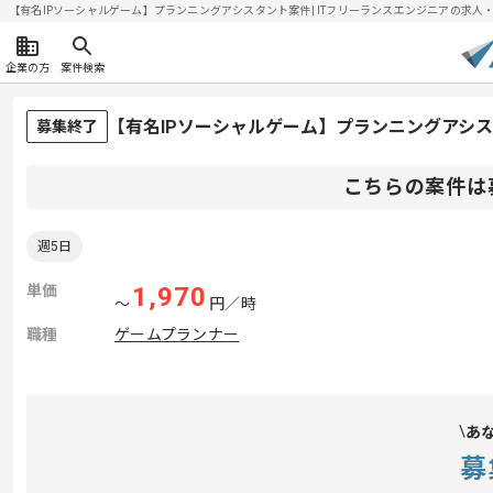
【有名IPソーシャルゲーム】プランニングアシスタント案件| ITフリーランスエンジニアの求人・案件(
企業の方
案件検索
【有名IPソーシャルゲーム】プランニングアシ
募集終了
こちらの案件は
週5日
単価
1,970
〜
円／時
職種
ゲームプランナー
あ
募