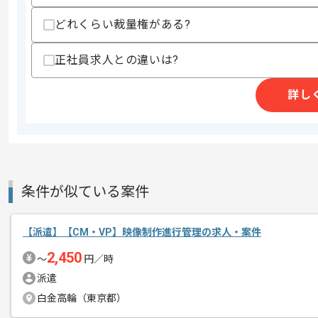
メント
ゲームが大好きで、ゲーム制作に熱い情
どれくらい裁量権がある?
担当箇所が細分化されていますので、
正社員求人との違いは?
なにかに特化した経験、もしくは意欲が
詳し
条件が似ている案件
【派遣】【CM・VP】映像制作進行管理の求人・案件
2,450
〜
円／時
派遣
白金高輪（東京都）