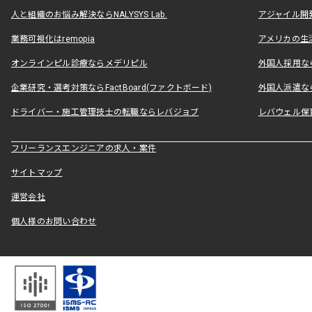
人と組織のお悩み解決ならNALYSYS Lab.
アジャイル開発なら
業務可視化はremopia
アメリカの生活
オンラインピル診療ならメデリピル
外国人採用ならLe
企業研究・選考対策ならFactBoard(ファクトボード)
外国人派遣なら
ドライバー・施工管理技士の転職ならレバジョブ
レバウェル保
フリーランスエンジニアの求人・案件
サイトマップ
運営会社
個人様のお問い合わせ