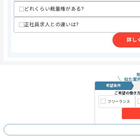
どれくらい裁量権がある?
正社員求人との違いは?
商談回数
2回
その他募集要項
募集人数
1人
詳し
作業開始日
2017/11/01
高い技術力と高い安定性で幅広い業界か
エージェントからのコ
800社に及ぶ運用実績を誇る企業です。
似た案
メント
希望条件
ご希望の働き
既存ネットワークの可視化、運用に携わ
フリーランス
ネットワーク運用経験がある方にマッチ