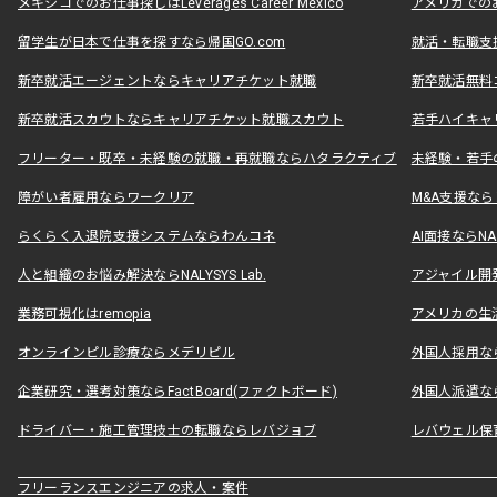
メキシコでのお仕事探しはLeverages Career Mexico
アメリカでのお仕事
留学生が日本で仕事を探すなら帰国GO.com
就活・転職支
新卒就活エージェントならキャリアチケット就職
新卒就活無料
新卒就活スカウトならキャリアチケット就職スカウト
若手ハイキャ
フリーター・既卒・未経験の就職・再就職ならハタラクティブ
未経験・若手
障がい者雇用ならワークリア
M&A支援な
らくらく入退院支援システムならわんコネ
AI面接ならNAL
人と組織のお悩み解決ならNALYSYS Lab.
アジャイル開発なら
業務可視化はremopia
アメリカの生活
オンラインピル診療ならメデリピル
外国人採用ならLe
企業研究・選考対策ならFactBoard(ファクトボード)
外国人派遣なら
ドライバー・施工管理技士の転職ならレバジョブ
レバウェル保
フリーランスエンジニアの求人・案件