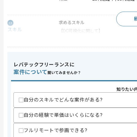
求めるスキル
スキル
【DC可視化に関して】
・Brocade/Cisco L3/L2スイッチの
・L3/L2、LAG/VID、OSPF/VRRP
・物理作業経験
【ネットワーク運用に関して】
レバテックフリーランスに
・Brocade/Cisco/Juniperのす
案件について
・VLANの設定、基本的なロードバラン
聞いてみませんか？
スキルに不安がある方へ
知りたい
上記に似た経験やスキルをお持ちであれば申
自分のスキルでどんな案件がある?
自分の経験で単価はいくらになる?
精算条件
有
精算・お支払い
精算基準時間
140時間〜180時間
フルリモートで参画できる?
支払いサイト
15日