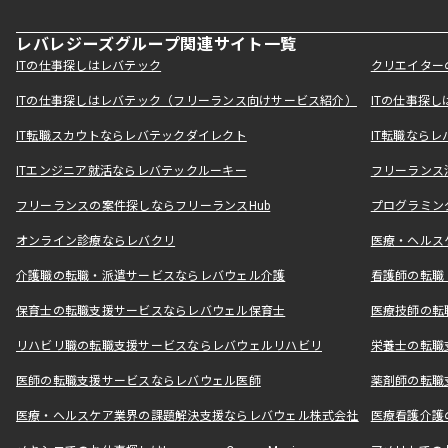
レバレジーズグループ関連サイト一覧
ITの仕事探しはレバテック
クリエイター
ITの仕事探しはレバテック（フリーランス向けサービス紹介）
ITの仕事探
IT転職スカウトならレバテックダイレクト
IT転職なら
ITエンジニア就活ならレバテックルーキー
フリーランス
フリーランスの案件探しならフリーランスHub
プログラミン
オンライン診療ならレバクリ
医療・ヘルス
介護職の転職・派遣サービスならレバウェル介護
看護師の転職
保育士の転職支援サービスならレバウェル保育士
医療技師の転
リハビリ職の転職支援サービスならレバウェルリハビリ
栄養士の転職
医師の転職支援サービスならレバウェル医師
薬剤師の転職
医療・ヘルスケア業界の課題解決支援ならレバウェル株式会社
医療看護介護の