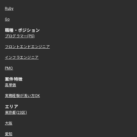
Ruby
Go
職種・ポジション
プログラマー(PG)
フロントエンドエンジニア
インフラエンジニア
PMO
案件特徴
高単価
実務経験が浅い方OK
エリア
東京都(23区)
大阪
愛知