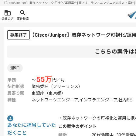
【Cisco/Juniper】既存ネットワーク可視化/運用案件| ITフリーランスエンジニアの求人・案件(20
企業の方
案件検索
【Cisco/Juniper】既存ネットワーク可視化
募集終了
こちらの案件は
週5日
55
万
単価
〜
円／月
契約形態
業務委託（フリーランス）
最寄り駅
東銀座（東京都）
職種
ネットワークエンジニア
,
インフラエンジニア
,
社内SE
・既存ネットワークの可視化と運用に携
あなたに担当していた
この案件のポイント
だくこと
特徴
20代活躍中 , 30代活躍