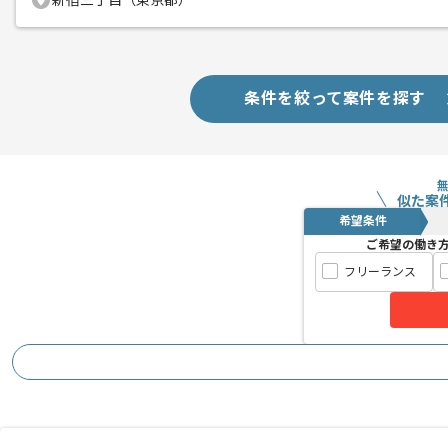
新宿三丁目（東京都）
キャリアアップ・スキルアップしたい方
おすすめの案件でございます。
条件を絞って案件を探す
似た案
希望条件
ご希望の働き
フリーランス