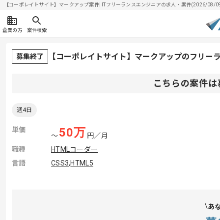
【コーポレイトサイト】マークアップ案件| ITフリーランスエンジニアの求人・案件(2026/08/0
企業の方
案件検索
【コーポレイトサイト】マークアップのフリー
募集終了
こちらの案件は
週4日
単価
50
万
〜
円／月
職種
HTMLコーダー
言語
CSS3
,
HTML5
あ