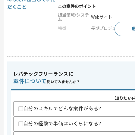
この案件のポイント
だくこと
担当領域/システ
Webサイト
ム
特徴
長期プロジェクト , 新技
求めるスキル
スキル
・レスポンシブサイトの制作実務経験
・HTML5、CSS3を使用したコーディン
・JavaScript(jQuery)を使用した制作経
レバテックフリーランスに
・PHPでの開発経験1年以上
案件について
聞いてみませんか？
・WordPressでの構築及びテンプレー
・Gitの経験1年以上
・Sassの経験1年以上
知りたい
・Gulpの基礎知識
自分のスキルでどんな案件がある?
歓迎スキル
・LAMP環境の構築経験
自分の経験で単価はいくらになる?
スキルに不安がある方へ