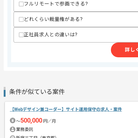
上記に似た経験やスキルをお持ちであれば申
フルリモートで参画できる?
どれくらい裁量権がある?
精算条件
有
精算・お支払い
正社員求人との違いは?
精算基準時間
140時間〜180時間
支払いサイト
15日
詳し
商談回数
1回
その他募集要項
募集人数
1人
条件が似ている案件
作業開始日
2017/11/01
【Webデザイン兼コーダー】サイト運用保守の求人・案件
少数精鋭の制作チームでの作業に携わっ
500,000
〜
円／月
エージェントからのコ
担当範囲に制限がなく
メント
業務委託
本人の意欲次第で様々な作業をご担当で