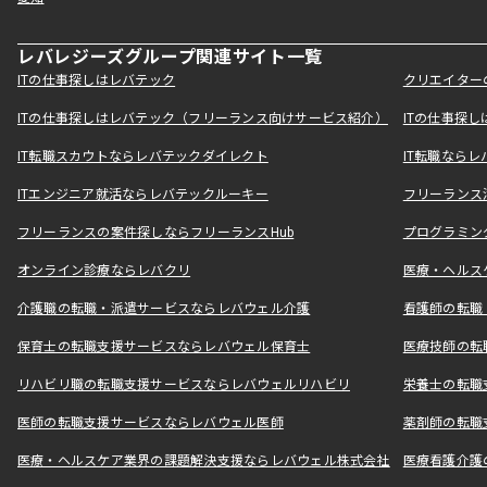
レバレジーズグループ関連サイト一覧
ITの仕事探しはレバテック
クリエイター
ITの仕事探しはレバテック（フリーランス向けサービス紹介）
ITの仕事探
IT転職スカウトならレバテックダイレクト
IT転職なら
ITエンジニア就活ならレバテックルーキー
フリーランス
フリーランスの案件探しならフリーランスHub
プログラミン
オンライン診療ならレバクリ
医療・ヘルス
介護職の転職・派遣サービスならレバウェル介護
看護師の転職
保育士の転職支援サービスならレバウェル保育士
医療技師の転
リハビリ職の転職支援サービスならレバウェルリハビリ
栄養士の転職
医師の転職支援サービスならレバウェル医師
薬剤師の転職
医療・ヘルスケア業界の課題解決支援ならレバウェル株式会社
医療看護介護の