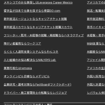
メキシコでのお仕事探しはLeverages Career Mexico
アメリカでのお仕事
留学生が日本で仕事を探すなら帰国GO.com
就活・転職支
新卒就活エージェントならキャリアチケット就職
新卒就活無料
新卒就活スカウトならキャリアチケット就職スカウト
若手ハイキャ
フリーター・既卒・未経験の就職・再就職ならハタラクティブ
未経験・若手
障がい者雇用ならワークリア
M&A支援な
らくらく入退院支援システムならわんコネ
AI面接ならNAL
人と組織のお悩み解決ならNALYSYS Lab.
アジャイル開発なら
業務可視化はremopia
アメリカの生活
オンラインピル診療ならメデリピル
外国人採用ならLe
企業研究・選考対策ならFactBoard(ファクトボード)
外国人派遣なら
ドライバー・施工管理技士の転職ならレバジョブ
レバウェル保