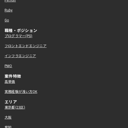
Python
Ruby
Go
職種・ポジション
プログラマー(PG)
フロントエンドエンジニア
インフラエンジニア
PMO
案件特徴
高単価
実務経験が浅い方OK
エリア
東京都(23区)
大阪
愛知