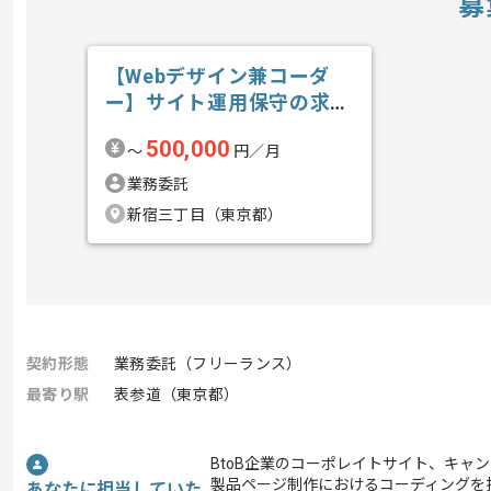
募
【Webデザイン兼コーダ
ー】サイト運用保守の求
人・案件
500,000
〜
円／月
業務委託
新宿三丁目（東京都）
契約形態
業務委託（フリーランス）
最寄り駅
表参道（東京都）
BtoB企業のコーポレイトサイト、キャ
製品ページ制作におけるコーディングを
あなたに担当していた