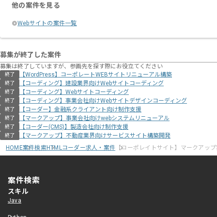
他の案件を見る
Webサイトの案件一覧
募集が終了した案件
募集は終了していますが、参画先を探す際にお役立てください
【WordPress】コーポレートWEBサイトリニューアル構築
終了
【コーディング】建設業界向けWebサイトコーディング
終了
【コーディング】Webサイトコーディング
終了
【コーディング】事業会社向けWebサイトデザインコーディング
終了
【コーダー】金融系クライアント向け制作支援
終了
【マークアップ】事業会社向けwebシステムリニューアル
終了
【コーダー(CMS)】製造会社向け制作支援
終了
【マークアップ】不動産業界向けサービスサイト構築開発
終了
HOME
案件検索
HTMLコーダー求人・案件
【コーポレイトサイト】マークアップ
案件検索
スキル
Java