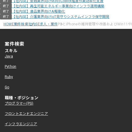
【社内SE】金融業界向けM365Copilot推進作業効率化支援
終了
【社内SE】再生可能エネルギー事業向けインフラ運用構築
終了
【社内SE】食品業界向けAI駆動化
終了
【社内SE】介護業界向けIoT見守りシステムインフラ保守開発
終了
HOME
案件検索
社内SE求人・案件
PCとiPhoneの維持管理や改善およびWin11
案件検索
スキル
Java
Python
Ruby
Go
職種・ポジション
プログラマー(PG)
フロントエンドエンジニア
インフラエンジニア