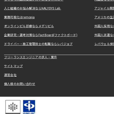
人と組織のお悩み解決ならNALYSYS Lab.
アジャイル開発なら
業務可視化はremopia
アメリカの生活
オンラインピル診療ならメデリピル
外国人採用ならLe
企業研究・選考対策ならFactBoard(ファクトボード)
外国人派遣なら
ドライバー・施工管理技士の転職ならレバジョブ
レバウェル保
フリーランスエンジニアの求人・案件
サイトマップ
運営会社
個人様のお問い合わせ