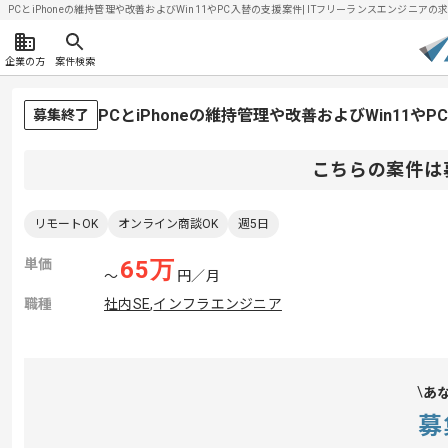
PCとiPhoneの維持管理や改善およびWin11やPC入替の支援案件| ITフリーランスエンジニアの求人・
企業の方
案件検索
PCとiPhoneの維持管理や改善およびWin11
募集終了
こちらの案件は
リモートOK
オンライン商談OK
週5日
単価
65
万
〜
円／月
職種
社内SE
,
インフラエンジニア
あ
募