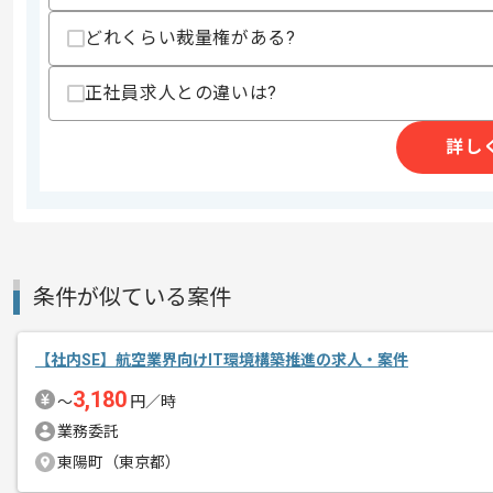
支払いサイト
15日
どれくらい裁量権がある?
正社員求人との違いは?
商談回数
1回
詳し
その他募集要項
募集人数
1人
作業開始日
2024/11/01
日本にとどまらず、世界でも事業を展開
条件が似ている案件
エージェントからのコ
世界をリードする研究を日々実施し、ヘ
メント
【社内SE】航空業界向けIT環境構築推進の求人・案件
インフラの領域で、プロジェクトを推進
3,180
〜
円／時
件です。
業務委託
東陽町（東京都）