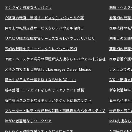
オンライン診療ならレバクリ
医療・ヘルス
介護職の転職・派遣サービスならレバウェル介護
看護師の転職
保育士の転職支援サービスならレバウェル保育士
医療技師の転
リハビリ職の転職支援サービスならレバウェルリハビリ
栄養士の転職
医師の転職支援サービスならレバウェル医師
薬剤師の転職
医療・ヘルスケア業界の課題解決支援ならレバウェル株式会社
医療看護介護の
メキシコでのお仕事探しはLeverages Career Mexico
アメリカでのお仕事
留学生が日本で仕事を探すなら帰国GO.com
就活・転職支
新卒就活エージェントならキャリアチケット就職
新卒就活無料
新卒就活スカウトならキャリアチケット就職スカウト
若手ハイキャ
フリーター・既卒・未経験の就職・再就職ならハタラクティブ
未経験・若手
障がい者雇用ならワークリア
M&A支援な
らくらく入退院支援システムならわんコネ
AI面接ならNAL