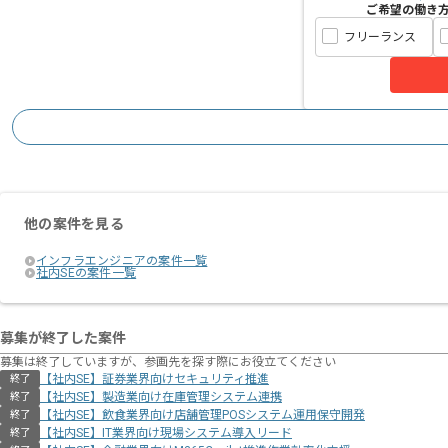
ご希望の働き
フリーランス
他の案件を見る
インフラエンジニアの案件一覧
社内SEの案件一覧
募集が終了した案件
募集は終了していますが、参画先を探す際にお役立てください
【社内SE】証券業界向けセキュリティ推進
終了
【社内SE】製造業向け在庫管理システム連携
終了
【社内SE】飲食業界向け店舗管理POSシステム運用保守開発
終了
【社内SE】IT業界向け現場システム導入リード
終了