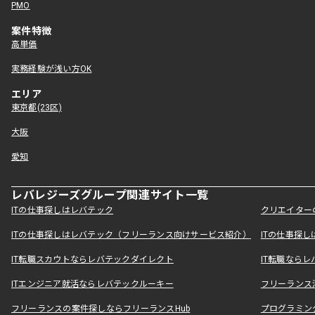
PMO
案件特徴
高単価
実務経験が浅い方OK
エリア
東京都(23区)
大阪
愛知
レバレジーズグループ関連サイト一覧
ITの仕事探しはレバテック
クリエイター
ITの仕事探しはレバテック（フリーランス向けサービス紹介）
ITの仕事探
IT転職スカウトならレバテックダイレクト
IT転職なら
ITエンジニア就活ならレバテックルーキー
フリーランス
フリーランスの案件探しならフリーランスHub
プログラミン