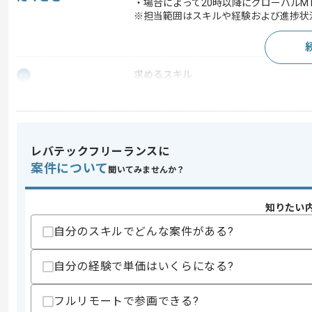
・場合によって20時以降にグローバルM
※担当範囲はスキルや経験および進捗状
求めるスキル
スキル
・PCやiPhoneの維持管理や改善の実務
歓迎スキル
・Win11プロジェクトの実務経験
・PC入替プロジェクトの実務経験
レバテックフリーランスに
・海外メンバー含むグローバルITプロジ
案件について
聞いてみませんか？
・未経験領域の課題に対しても積極的に
・英語での会話、資料作成、議事録の実
知りたい
スキルに不安がある方へ
自分のスキルでどんな案件がある?
上記に似た経験やスキルをお持ちであれば申
自分の経験で単価はいくらになる?
精算条件
有
フルリモートで参画できる?
精算・お支払い
精算基準時間
140時間〜180時間