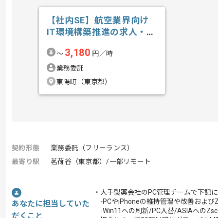
【社内SE】航空業界向け
IT環境構築推進の求人・案
件
3,180
〜
円／時
業務委託
東陽町（東京都）
契約形態
業務委託（フリーランス）
最寄り駅
茗荷谷（東京都）/一部リモート
・大手製薬会社のPC管理チームで下記
-PCやiPhoneの維持管理や改善およびZ
あなたに担当していた
-Win11への刷新/PC入替/ASIAへのZs
だくこと