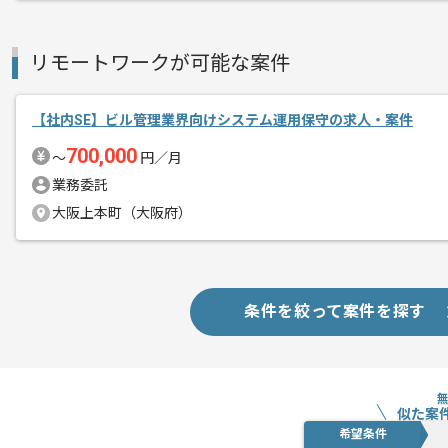
リモートワークが可能な案件
【社内SE】ビル管理業界向けシステム運用保守の求人・案件
700,000
〜
円／月
業務委託
大阪上本町（大阪府）
条件を絞って案件を探す
似た案
希望条件