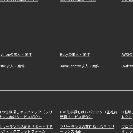
Pythonの求人・案件
Rubyの求人・案件
AWS
C#の求人・案件
JavaScriptの求人・案件
Swif
ITの仕事探しはレバテック（フリー
ITの仕事探しはレバテック（正社員
IT転
ランス向けサービス紹介）
転職サービス紹介）
レクト
フリーランス活動をサポートする
フリーランスの案件探しならフリ
プログ
レバテックプラットフォーム
ーランスHub
らテラ