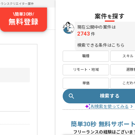
ーランスクリエイター案件
\
簡単30秒
/
案件
探す
を
無料登録
現在公開中の案件は
2743
件
検索できる条件はこちら
職種
スキル
リモート・地域
週稼
単価
こだわ
検索する
AI検索を使ってみる
簡単30秒 無料サポー
フリーランスの経験はございま