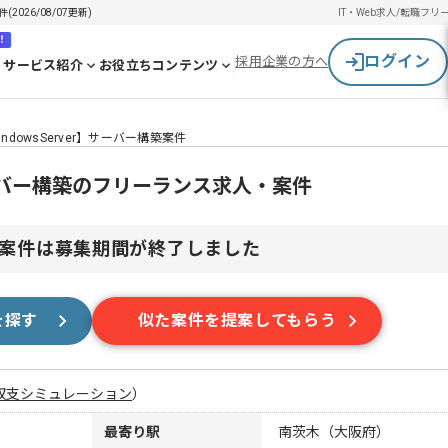
2026/08/07更新)
IT・Web求人/転職
フリ
！
ログイン
採用企業の方へ
サービス紹介
お役立ちコンテンツ
WindowsServer】サーバー構築案件
er】サーバー構築のフリーランス求人・案件
案件は募集期間が終了しました
を探す
似た案件を提案してもらう
収支シミュレーション
）
最寄り駅
南茨木（大阪府）