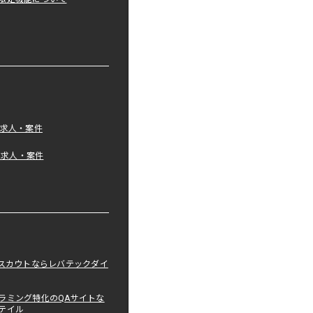
の求人・案件
tの求人・案件
職スカウトならレバテックダイ
ラミング特化のQAサイトな
テイル