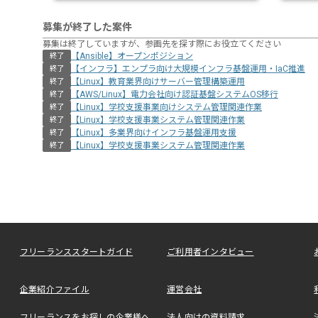
募集が終了した案件
募集は終了していますが、参画先を探す際にお役立てください
【Ansible】オープンポジション
終了
【インフラ】エンプラ向け大規模インフラ基盤運用・IaC推進
終了
【Linux】教育業界向けサーバー管理構築運用
終了
【AWS/Linux】電力会社向け認証基盤システムOS移行
終了
【Linux】学校支援事業向けシステム管理関連作業
終了
【Linux】学校支援事業システム管理関連作業
終了
【Linux】多業界向けインフラ基盤運用支援
終了
【Linux】学校支援事業システム管理関連作業
終了
フリーランススタートガイド
ご利用者インタビュー
企業紹介ファイル
運営会社
フリーランスをお探しの企業様へ
法人向けの資料請求