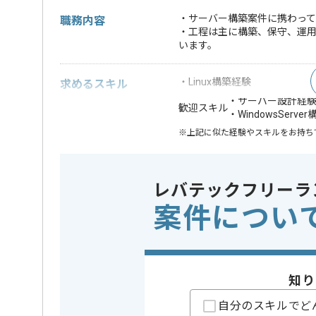
・サーバー構築案件に携わって
職務内容
・工程は主に構築、保守、運
います。
・Linux構築経験
求めるスキル
・サーバー設計経
歓迎スキル
・WindowsServe
※上記に似た経験やスキルをお持ち
DB
Redis , M
この案件で扱う技術
レバテックフリーラ
OS
Linux , W
案件につい
業務内容
サーバ構
この案件のポイント
特徴
参画実績あ
知り
精算条件
有
精算・お支払い
精算基準時間
150時間
自分のスキルでど