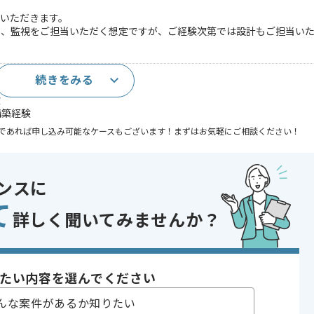
いただきます。
用、監視をご担当いただく想定ですが、ご経験次第では設計もご担当い
続きをみる
験
r構築経験
であれば申し込み可能なケースもございます！まずはお気軽にご相談ください！
ySQL , PostgreSQL
ンスに
indows , Windows Server
て
詳しく聞いてみませんか？
築
り , 長期プロジェクト
たい内容を選んでください
〜180時間
んな案件があるか知りたい