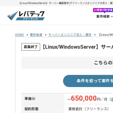
【Linux/WindowsServer】サーバー構築案件| ITフリーランスエンジニアの求人・案件(
AI検索が新登場
案件検索
HOME
案件検索
サーバーエンジニア求人・案件
【Linux/
【Linux/WindowsServ
募集終了
こちらの
条件を絞って案件
650,000
単価
〜
円／月
（
契約形態
業務委託（フリーランス）