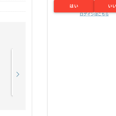
はい
い
ログインはこちら
【AWS】IT業界向けシス
テム開発構築の求人・案件
450,000
〜
円／月
業務委託
烏丸（京都府）