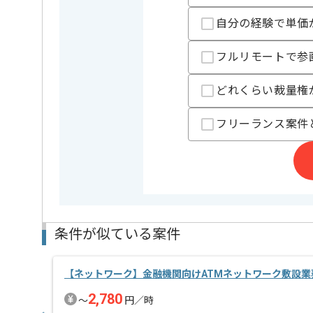
支払いサイト
15日
自分の経験で単価
担当者より
フルリモートで参
週5日常駐での作業を想定しております。
どれくらい裁量権
レバテックでの実績がある企業の案件でございます。
複数案件を保有している企業ですので、
フリーランス案件
ご経験と実績に応じてスライド案件のご提案も差し上
新しいアイディアや技術を積極的に導入し、
経験豊富なエンジニアと成長が出来る環境でございま
スキルアップされたい方、長期的に参画されたい方に
条件が似ている案件
【ネットワーク】金融機関向けATMネットワーク敷設業
2,780
〜
円／時