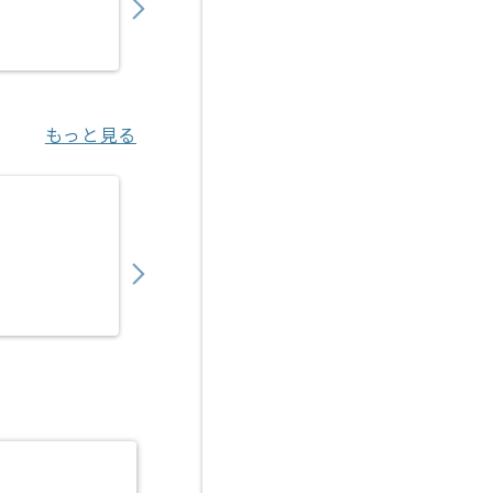
業務委託
烏丸（京都府）
もっと見る
【インフラエンジニア】スパコン環境を用いたA
1,000,000
〜
円／月
業務委託
本郷三丁目（東京都）