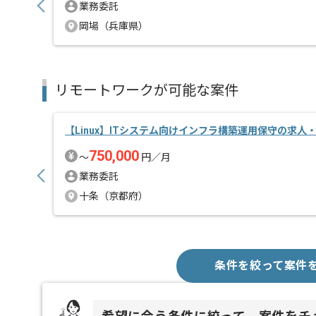
業務委託
岡場（兵庫県）
リモートワークが可能な案件
【Linux】ITシステム向けインフラ構築運用保守の求人
750,000
〜
円／月
業務委託
十条（京都府）
条件を絞って案件