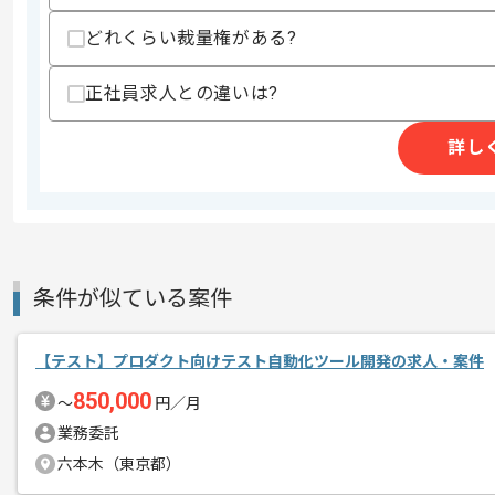
レバテックでの実績がある企業の案件で
どれくらい裁量権がある?
エージェントからのコ
テストの経験を活かすことができます。
メント
複数案件を保有している企業ですので、
正社員求人との違いは?
ご経験と実績に応じてスライド案件のご
新しいアイディアや技術を積極的に導入
詳し
経験豊富なエンジニアと成長が出来る環
スキルアップされたい方、長期的に参画
条件が似ている案件
【テスト】プロダクト向けテスト自動化ツール開発の求人・案件
850,000
〜
円／月
業務委託
六本木（東京都）