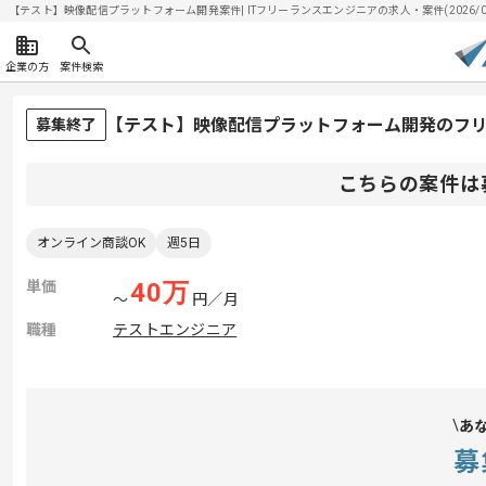
【テスト】映像配信プラットフォーム開発案件| ITフリーランスエンジニアの求人・案件(2026/08
企業の方
案件検索
【テスト】映像配信プラットフォーム開発のフ
募集終了
こちらの案件は
オンライン商談OK
週5日
単価
40
万
〜
円／月
職種
テストエンジニア
あ
募