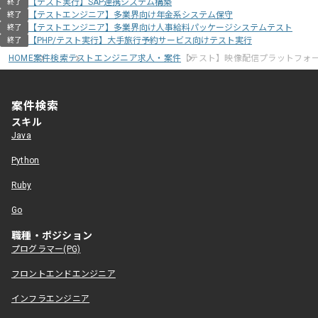
【テスト実行】SAP連携システム構築
終了
【テストエンジニア】多業界向け年金系システム保守
終了
【テストエンジニア】多業界向け人事給料パッケージシステムテスト
終了
【PHP/テスト実行】大手旅行予約サービス向けテスト実行
終了
HOME
案件検索
テストエンジニア求人・案件
【テスト】映像配信プラットフォ
案件検索
スキル
Java
Python
Ruby
Go
職種・ポジション
プログラマー(PG)
フロントエンドエンジニア
インフラエンジニア