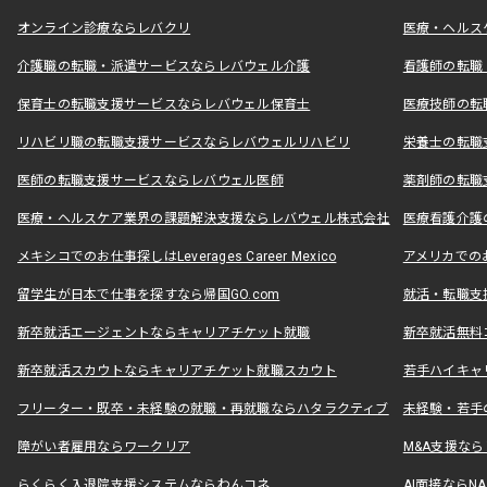
オンライン診療ならレバクリ
医療・ヘルス
介護職の転職・派遣サービスならレバウェル介護
看護師の転職
保育士の転職支援サービスならレバウェル保育士
医療技師の転
リハビリ職の転職支援サービスならレバウェルリハビリ
栄養士の転職
医師の転職支援サービスならレバウェル医師
薬剤師の転職
医療・ヘルスケア業界の課題解決支援ならレバウェル株式会社
医療看護介護の
メキシコでのお仕事探しはLeverages Career Mexico
アメリカでのお仕事
留学生が日本で仕事を探すなら帰国GO.com
就活・転職支
新卒就活エージェントならキャリアチケット就職
新卒就活無料
新卒就活スカウトならキャリアチケット就職スカウト
若手ハイキャ
フリーター・既卒・未経験の就職・再就職ならハタラクティブ
未経験・若手
障がい者雇用ならワークリア
M&A支援な
らくらく入退院支援システムならわんコネ
AI面接ならNAL