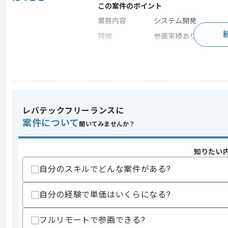
この案件のポイント
業務内容
システム開発
特徴
参画実績あり , 20代活躍
求めるスキル
スキル
・結合テストや総合テストもしくは受入
レバテックフリーランスに
スキルに不安がある方へ
上記に似た経験やスキルをお持ちであれば申
案件について
聞いてみませんか？
知りたい
商談回数
1回
自分のスキルでどんな案件がある?
その他募集要項
募集人数
3人
自分の経験で単価はいくらになる?
作業開始日
2025/01/01
フルリモートで参画できる?