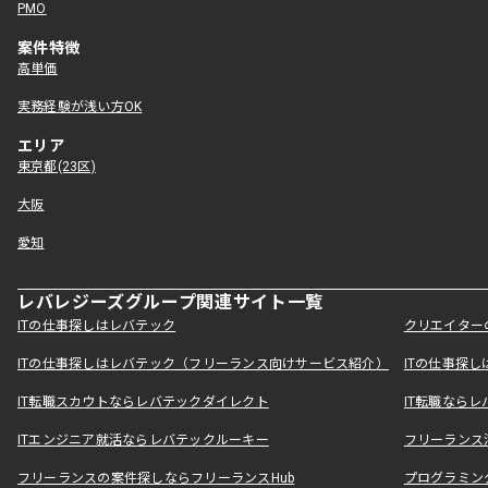
PMO
案件特徴
高単価
実務経験が浅い方OK
エリア
東京都(23区)
大阪
愛知
レバレジーズグループ関連サイト一覧
ITの仕事探しはレバテック
クリエイター
ITの仕事探しはレバテック（フリーランス向けサービス紹介）
ITの仕事探
IT転職スカウトならレバテックダイレクト
IT転職なら
ITエンジニア就活ならレバテックルーキー
フリーランス
フリーランスの案件探しならフリーランスHub
プログラミン