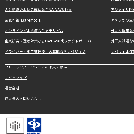
人と組織のお悩み解決ならNALYSYS Lab.
アジャイル開発なら
業務可視化はremopia
アメリカの生活
オンラインピル診療ならメデリピル
外国人採用ならLe
企業研究・選考対策ならFactBoard(ファクトボード)
外国人派遣なら
ドライバー・施工管理技士の転職ならレバジョブ
レバウェル保
フリーランスエンジニアの求人・案件
サイトマップ
運営会社
個人様のお問い合わせ