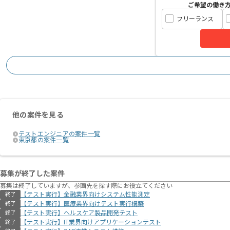
ご希望の働き
フリーランス
他の案件を見る
テストエンジニアの案件一覧
東京都の案件一覧
募集が終了した案件
募集は終了していますが、参画先を探す際にお役立てください
【テスト実行】金融業界向けシステム性能測定
終了
【テスト実行】医療業界向けテスト実行構築
終了
【テスト実行】ヘルスケア製品開発テスト
終了
【テスト実行】IT業界向けアプリケーションテスト
終了