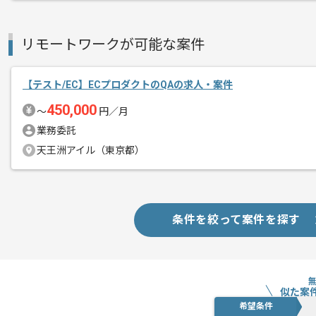
リモートワークが可能な案件
【テスト/EC】ECプロダクトのQAの求人・案件
450,000
〜
円／月
業務委託
天王洲アイル（東京都）
条件を絞って案件を探す
似た案
希望条件