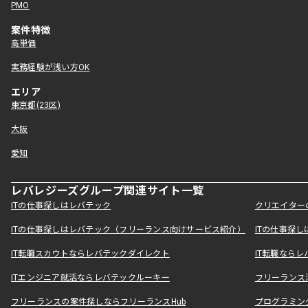
PMO
案件特徴
高単価
実務経験が浅い方OK
エリア
東京都(23区)
大阪
愛知
レバレジーズグループ関連サイト一覧
ITの仕事探しはレバテック
クリエイター
ITの仕事探しはレバテック（フリーランス向けサービス紹介）
ITの仕事探
IT転職スカウトならレバテックダイレクト
IT転職なら
ITエンジニア就活ならレバテックルーキー
フリーランス
フリーランスの案件探しならフリーランスHub
プログラミン