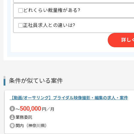
精算・お支払い
精算基準時間
140時間〜180時間
どれくらい裁量権がある?
支払いサイト
15日
正社員求人との違いは?
商談回数
1回
詳し
その他募集要項
募集人数
1人
作業開始日
2025/01/01
条件が似ている案件
バトルゲームを中心に、幅広くゲーム制
エージェントからのコ
コンシューマーゲーム、ソーシャルゲー
メント
【動画/オーサリング】ブライダル映像撮影・編集の求人・案件
開発力のある企業ですので、スキルアッ
500,000
〜
円／月
業務委託
関内（神奈川県）