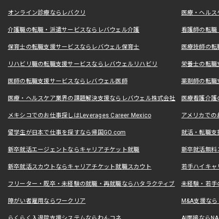
オンライン診療ならレバクリ
医療・ヘルス
介護職の転職・派遣サービスならレバウェル介護
看護師の転職
保育士の転職支援サービスならレバウェル保育士
医療技師の転
リハビリ職の転職支援サービスならレバウェルリハビリ
栄養士の転職
医師の転職支援サービスならレバウェル医師
薬剤師の転職
医療・ヘルスケア業界の課題解決支援ならレバウェル株式会社
医療看護介護の
メキシコでのお仕事探しはLeverages Career Mexico
アメリカでのお仕事
留学生が日本で仕事を探すなら帰国GO.com
就活・転職支
新卒就活エージェントならキャリアチケット就職
新卒就活無料
新卒就活スカウトならキャリアチケット就職スカウト
若手ハイキャ
フリーター・既卒・未経験の就職・再就職ならハタラクティブ
未経験・若手
障がい者雇用ならワークリア
M&A支援な
らくらく入退院支援システムならわんコネ
AI面接ならNAL