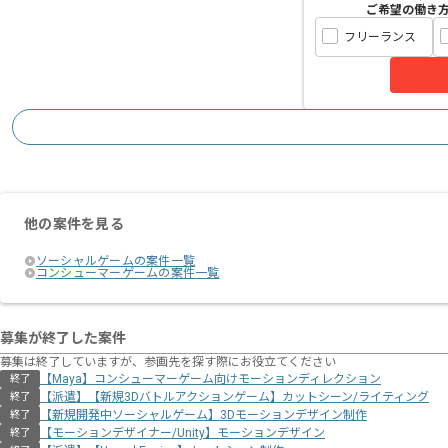
ご希望の働き
フリーランス
他の案件を見る
ソーシャルゲームの案件一覧
コンシューマーゲームの案件一覧
募集が終了した案件
募集は終了していますが、参画先を探す際にお役立てください
【Maya】コンシューマーゲーム向けモーションディレクション
終了
【派遣】【新規3Dバトルアクションゲーム】カットシーン/ライティング
終了
【新規開発中ソーシャルゲーム】3Dモーションデザイン制作
終了
【モーションデザイナー/Unity】モーションデザイン
終了