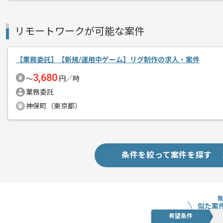
リモートワークが可能な案件
【業務委託】【新規/運用中ゲーム】リグ制作の求人・案件
3,680
〜
円／時
業務委託
神保町（東京都）
条件を絞って案件を探す
似た案
希望条件