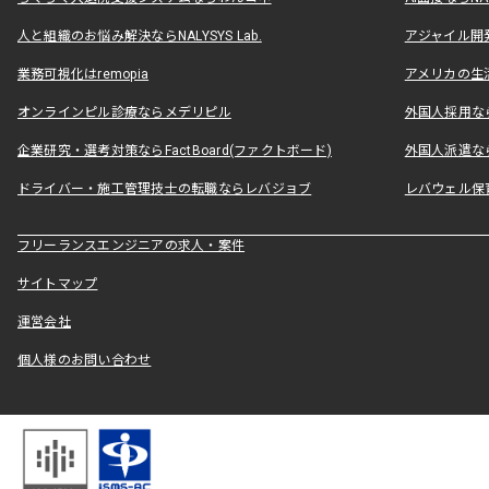
人と組織のお悩み解決ならNALYSYS Lab.
アジャイル開発なら
業務可視化はremopia
アメリカの生活
オンラインピル診療ならメデリピル
外国人採用ならLe
企業研究・選考対策ならFactBoard(ファクトボード)
外国人派遣なら
ドライバー・施工管理技士の転職ならレバジョブ
レバウェル保
フリーランスエンジニアの求人・案件
サイトマップ
運営会社
個人様のお問い合わせ