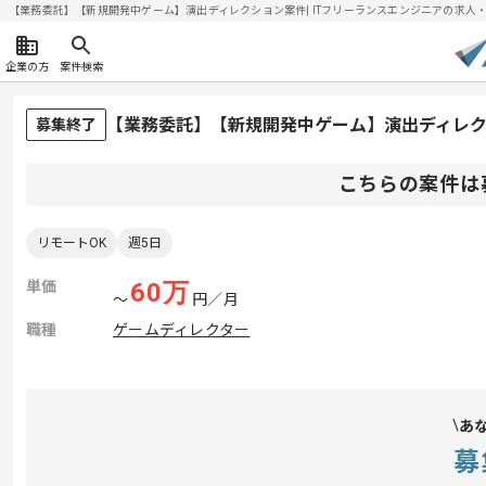
【業務委託】【新規開発中ゲーム】演出ディレクション案件| ITフリーランスエンジニアの求人・案件(
企業の方
案件検索
【業務委託】【新規開発中ゲーム】演出ディレ
募集終了
こちらの案件は
リモートOK
週5日
単価
60
万
〜
円／月
職種
ゲームディレクター
あ
募