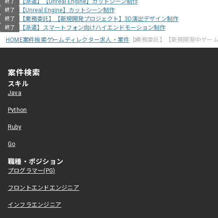
【派遣】【Unreal Engine】カットシーン制作
終了
【Unreal Engine】カットシーン制作
終了
【業務委託】【新規開発プロジェクト】3D演出デザイン制作
終了
【派遣】スマートフォン向けハイエンドモーション制作
終了
HOME
案件検索
ゲームディレクター求人・案件
【業務委託】【新規開発中ゲー
案件検索
スキル
Java
Python
Ruby
Go
職種・ポジション
プログラマー(PG)
フロントエンドエンジニア
インフラエンジニア