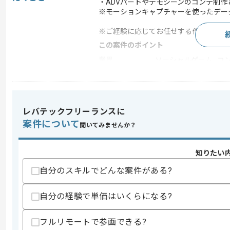
・ADVパートやデモシーンのコンテ制
※モーションキャプチャーを使ったデー
※ご経験に応じてお任せする作業は変動
この案件のポイント
業界
ソーシャルゲーム , 
業務内容
ゲーム開発
特徴
20代活躍中 , 30代活躍中
レバテックフリーランスに
案件について
聞いてみませんか？
求めるスキル
スキル
・ADVパートやイベントシーンにおけ
知りたい
スキルに不安がある方へ
自分のスキルでどんな案件がある?
上記に似た経験やスキルをお持ちであれば申
自分の経験で単価はいくらになる?
精算条件
有
フルリモートで参画できる?