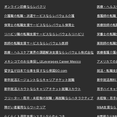
オンライン診療ならレバクリ
医療・ヘルス
介護職の転職・派遣サービスならレバウェル介護
看護師の転職
保育士の転職支援サービスならレバウェル保育士
医療技師の転
リハビリ職の転職支援サービスならレバウェルリハビリ
栄養士の転職
医師の転職支援サービスならレバウェル医師
薬剤師の転職
医療・ヘルスケア業界の課題解決支援ならレバウェル株式会社
医療看護介護の
メキシコでのお仕事探しはLeverages Career Mexico
アメリカでのお仕事
留学生が日本で仕事を探すなら帰国GO.com
就活・転職支
新卒就活エージェントならキャリアチケット就職
新卒就活無料
新卒就活スカウトならキャリアチケット就職スカウト
若手ハイキャ
フリーター・既卒・未経験の就職・再就職ならハタラクティブ
未経験・若手
障がい者雇用ならワークリア
M&A支援な
らくらく入退院支援システムならわんコネ
AI面接ならNAL