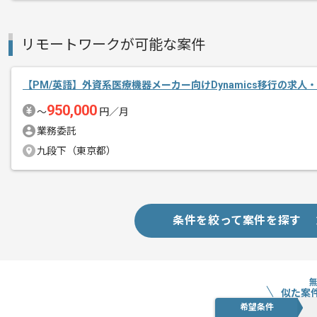
基本的にはフルリモートでの作業を見込
リモートワークが可能な案件
【PM/英語】外資系医療機器メーカー向けDynamics移行の求人
950,000
〜
円／月
業務委託
九段下（東京都）
条件を絞って案件を探す
似た案
希望条件