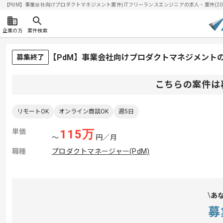
【PdM】事業会社向けプロダクトマネジメント案件| ITフリーランスエンジニアの求人・案件(2026
企業の方
案件検索
【PdM】事業会社向けプロダクトマネジメント
募集終了
こちらの案件は
リモートOK
オンライン商談OK
週5日
単価
115
万
〜
円／月
職種
プロダクトマネージャー(PdM)
あ
募