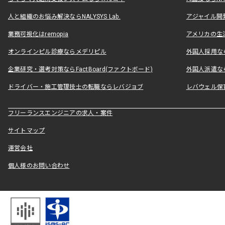
人と組織のお悩み解決ならNALYSYS Lab.
アジャイル開発なら
業務可視化はremopia
アメリカの生活
オンラインピル診療ならメデリピル
外国人採用ならLe
企業研究・選考対策ならFactBoard(ファクトボード)
外国人派遣なら
ドライバー・施工管理技士の転職ならレバジョブ
レバウェル保
フリーランスエンジニアの求人・案件
サイトマップ
運営会社
個人様のお問い合わせ