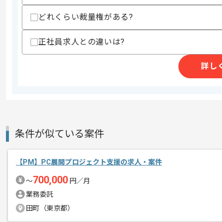
スキルに不安がある方へ
どれくらい裁量権がある?
上記に似た経験やスキルをお持ちであれば申
正社員求人との違いは?
詳し
商談回数
1回
その他募集要項
募集人数
2人
作業開始日
2025/01/20
条件が似ている案件
eKYC事業 、デジタルID事業を展開して
エージェントからのコ
レバテックの実績がある企業でございま
メント
【PM】PC展開プロジェクト支援の求人・案件
今回は事業会社向けプロダクトマネジメ
700,000
〜
円／月
業務委託
PdM経験を活かしたい方にお勧めです。
田町（東京都）