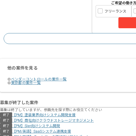
ご希望の働き
フリーランス
他の案件を見る
ベンダーコントロールの案件一覧
東京都の案件一覧
募集が終了した案件
募集は終了していますが、参画先を探す際にお役立てください
【PM】塗装業界向けシステム開発支援
終了
【PM】商社向けクラウドストレージマネジメント
終了
【PM】SIer向けシステム開発
終了
【PM/英語】SaaSシステム連携支援
終了