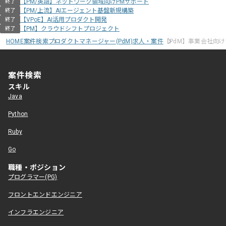
【PM/英語】ネットワーク領域向けPMサポート
終了
【PM/上流】AIエージェント基盤新規構築
終了
【VPoE】AI活用プロダクト開発
終了
【PM】クラウドシフトプロジェクト
終了
HOME
案件検索
プロダクトマネージャー(PdM)求人・案件
【PdM】事業会社向
案件検索
スキル
Java
Python
Ruby
Go
職種・ポジション
プログラマー(PG)
フロントエンドエンジニア
インフラエンジニア