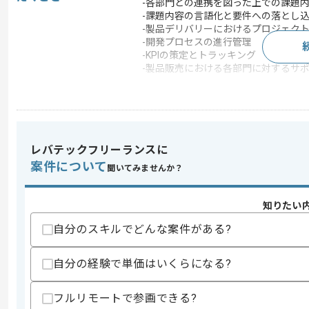
-各部門との連携を図った上での課題内
-課題内容の言語化と要件への落とし
-製品デリバリーにおけるプロジェクト
-開発プロセスの進行管理
-KPIの策定とトラッキング
-製品販売における各部門に対するサ
この案件のポイント
業務内容
ベンダーコントロール 
20代活躍中 , 30代活躍中
特徴
極的 , 自社サービスあ
レバテックフリーランスに
案件について
聞いてみませんか？
求めるスキル
スキル
知りたい
・プロジェクトマネジメント経験
・課題定義、企画立案、コンサル、また
自分のスキルでどんな案件がある?
・モバイルアプリ経験
・調査経験
自分の経験で単価はいくらになる?
歓迎スキル
・PdM経験(2年以上)
フルリモートで参画できる?
・法律知見