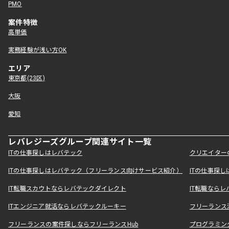
PMO
案件特徴
高単価
実務経験が浅い方OK
エリア
東京都(23区)
大阪
愛知
レバレジーズグループ関連サイト一覧
ITの仕事探しはレバテック
クリエイター
ITの仕事探しはレバテック（フリーランス向けサービス紹介）
ITの仕事探
IT転職スカウトならレバテックダイレクト
IT転職なら
ITエンジニア就活ならレバテックルーキー
フリーランス
フリーランスの案件探しならフリーランスHub
プログラミン