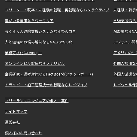
フリーター・既卒・未経験の就職・再就職ならハタラクティブ
未経験・若手
障がい者雇用ならワークリア
M&A支援な
らくらく入退院支援システムならわんコネ
AI面接ならNAL
人と組織のお悩み解決ならNALYSYS Lab.
アジャイル開発なら
業務可視化はremopia
アメリカの生活
オンラインピル診療ならメデリピル
外国人採用ならLe
企業研究・選考対策ならFactBoard(ファクトボード)
外国人派遣なら
ドライバー・施工管理技士の転職ならレバジョブ
レバウェル保
フリーランスエンジニアの求人・案件
サイトマップ
運営会社
個人様のお問い合わせ