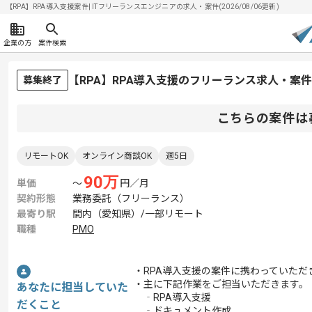
【RPA】RPA導入支援案件| ITフリーランスエンジニアの求人・案件(2026/08/06更新)
企業の方
案件検索
【RPA】RPA導入支援のフリーランス求人・案件
募集終了
こちらの案件は
リモートOK
オンライン商談OK
週5日
90
万
単価
〜
円／月
契約形態
業務委託（フリーランス）
最寄り駅
間内（愛知県）/一部リモート
職種
PMO
・RPA導入支援の案件に携わっていただ
・主に下記作業をご担当いただきます。
あなたに担当していた
‐RPA導入支援
だくこと
‐ドキュメント作成