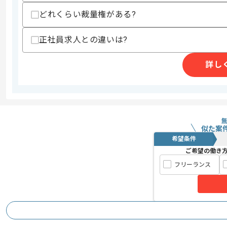
その他募集要項
募集人数
1人
どれくらい裁量権がある?
作業開始日
2025/12/01
正社員求人との違いは?
詳し
電子刺繍機および関連機器の研究開発事
エージェントからのコ
今回はRPA導入支援の案件に携わってい
メント
基本的には常駐での作業を見込んでおり
チームでの開発が得意な方にマッチしま
似た案
希望条件
ご希望の働き
フリーランス