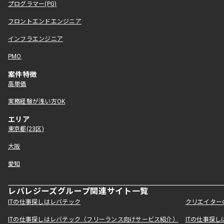
プログラマー(PG)
フロントエンドエンジニア
インフラエンジニア
PMO
案件特徴
高単価
実務経験が浅い方OK
エリア
東京都(23区)
大阪
愛知
レバレジーズグループ関連サイト一覧
ITの仕事探しはレバテック
クリエイター
ITの仕事探しはレバテック（フリーランス向けサービス紹介）
ITの仕事探