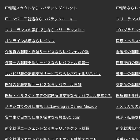
IT転職スカウトならレバテックダイレクト
IT転職なら
ITエンジニア就活ならレバテックルーキー
フリーランス
フリーランスの案件探しならフリーランスHub
プログラミン
オンライン診療ならレバクリ
医療・ヘルス
介護職の転職・派遣サービスならレバウェル介護
看護師の転職
保育士の転職支援サービスならレバウェル保育士
医療技師の転
リハビリ職の転職支援サービスならレバウェルリハビリ
栄養士の転職
医師の転職支援サービスならレバウェル医師
薬剤師の転職
医療・ヘルスケア業界の課題解決支援ならレバウェル株式会社
医療看護介護の
メキシコでのお仕事探しはLeverages Career Mexico
アメリカでのお仕事
留学生が日本で仕事を探すなら帰国GO.com
就活・転職支
新卒就活エージェントならキャリアチケット就職
新卒就活無料
新卒就活スカウトならキャリアチケット就職スカウト
若手ハイキャ