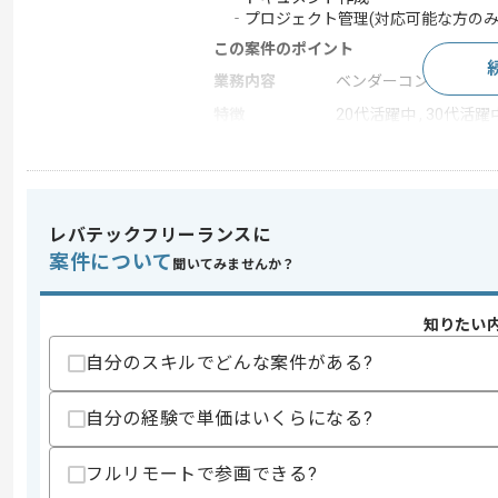
‐プロジェクト管理(対応可能な方のみ
この案件のポイント
業務内容
ベンダーコントロール
特徴
20代活躍中 , 30代活躍
求めるスキル
スキル
・ドキュメント制作経験
レバテックフリーランスに
・RPAに関する知見
案件について
聞いてみませんか？
歓迎スキル
・品質管理経験
知りたい
自分のスキルでどんな案件がある?
スキルに不安がある方へ
上記に似た経験やスキルをお持ちであれば申
自分の経験で単価はいくらになる?
フルリモートで参画できる?
商談回数
1回