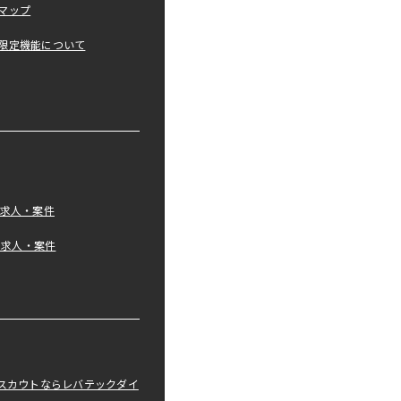
マップ
限定機能について
の求人・案件
tの求人・案件
職スカウトならレバテックダイ