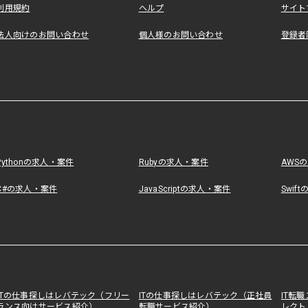
利用規約
ヘルプ
サイト
法人向けのお問い合わせ
個人様のお問い合わせ
登録者
Pythonの求人・案件
Rubyの求人・案件
AWS
C#の求人・案件
JavaScriptの求人・案件
Swif
ITの仕事探しはレバテック（フリー
ITの仕事探しはレバテック（正社員
IT転
ランス向けサービス紹介）
転職サービス紹介）
レクト