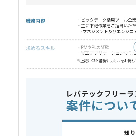
・ビックデータ活用ツール企
職務内容
・主に下記作業をご担当いた
-マネジメント及びエンジニ
・PMやPLの経験
求めるスキル
・WEBアプリケーションの作成
※上記に似た経験やスキルをお持ち
フレームワーク
Rails , Re
この案件で扱う技術
DB
MySQL
レバテックフリーラ
クラウド
AWS
案件につい
業務内容
アプリ開発
この案件のポイント
特徴
20代活躍中
知り
精算条件
有
精算・お支払い