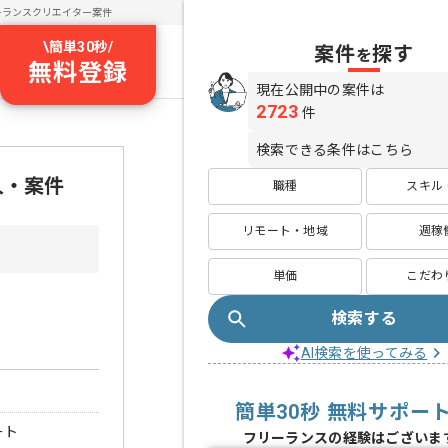
ーランスクリエイター案件
\
簡単30秒
/
案件
探す
を
無料登録
現在公開中の案件は
2723
件
検索できる条件はこちら
人・案件
職種
スキル
リモート・地域
週稼
単価
こだわ
検索する
AI検索を使ってみる
簡単30秒 無料サポー
ート
フリーランスの経験はございま