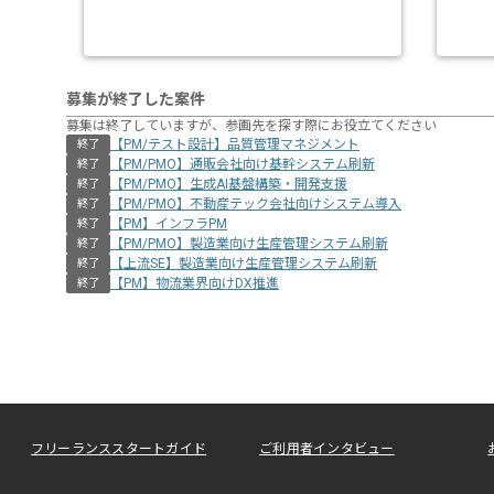
募集が終了した案件
募集は終了していますが、参画先を探す際にお役立てください
【PM/テスト設計】品質管理マネジメント
終了
【PM/PMO】通販会社向け基幹システム刷新
終了
【PM/PMO】生成AI基盤構築・開発支援
終了
【PM/PMO】不動産テック会社向けシステム導入
終了
【PM】インフラPM
終了
【PM/PMO】製造業向け生産管理システム刷新
終了
【上流SE】製造業向け生産管理システム刷新
終了
【PM】物流業界向けDX推進
終了
フリーランススタートガイド
ご利用者インタビュー