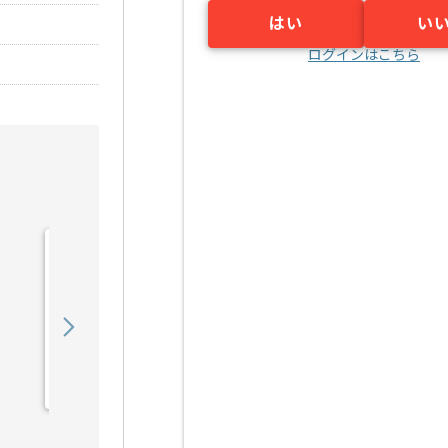
はい
い
ログインはこちら
【コンサル】精密加工企業
向けDX推進プロジェクト
の求人・案件
1,200,000
〜
円／月
業務委託
柏原（滋賀県）