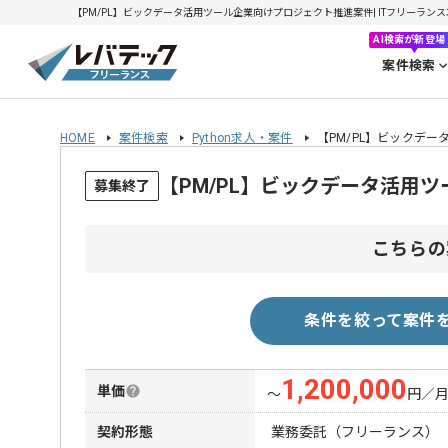
【PM/PL】ビックデータ活用ツール企業向けプロジェクト推進案件| ITフリーランスエン
AI検索が新登場
案件検索
HOME
案件検索
Python求人・案件
【PM/PL】ビックデ
【PM/PL】ビックデータ活用
募集終了
こちらの
条件を絞って案件
1,200,000
単価
〜
円／
契約形態
業務委託（フリーランス）