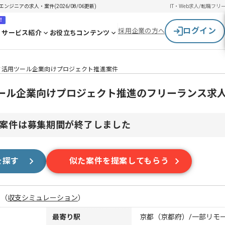
ジニアの求人・案件(2026/08/06更新)
IT・Web求人/転職
フリ
！
ログイン
採用企業の方へ
サービス紹介
お役立ちコンテンツ
ータ活用ツール企業向けプロジェクト推進案件
ツール企業向けプロジェクト推進のフリーランス求
案件は募集期間が終了しました
を探す
似た案件を提案してもらう
月
（
収支シミュレーション
）
最寄り駅
京都（京都府）/一部リモ