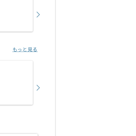
1,200,000
〜
円／月
業務委託
柏原（滋賀県）
もっと見る
【PM】生産管理システム導入の求人・案件
1,450,000
〜
円／月
業務委託
飯田橋（東京都）