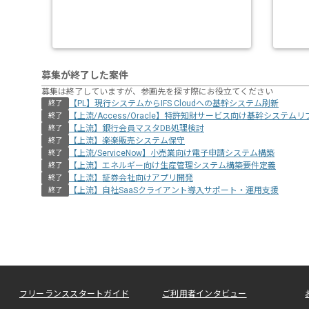
募集が終了した案件
募集は終了していますが、参画先を探す際にお役立てください
【PL】現行システムからIFS Cloudへの基幹システム刷新
終了
【上流/Access/Oracle】特許知財サービス向け基幹システム
終了
【上流】銀行会員マスタDB処理検討
終了
【上流】楽楽販売システム保守
終了
【上流/ServiceNow】小売業向け電子申請システム構築
終了
【上流】エネルギー向け生産管理システム構築要件定義
終了
【上流】証券会社向けアプリ開発
終了
【上流】自社SaaSクライアント導入サポート・運用支援
終了
フリーランススタートガイド
ご利用者インタビュー