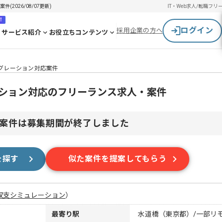
2026/08/07更新)
IT・Web求人/転職
フリ
！
ログイン
採用企業の方へ
サービス紹介
お役立ちコンテンツ
イグレーション対応案件
ーション対応のフリーランス求人・案件
案件は募集期間が終了しました
を探す
似た案件を提案してもらう
収支シミュレーション
）
最寄り駅
水道橋（東京都）/一部リ