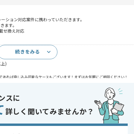
グレーション対応案件に携わっていただきます。
だきます。
載せ換え対応
続きをみる
経験
験
上)
であれば申し込み可能なケースもございます！まずはお気軽にご相談ください！
ンスに
て
詳しく聞いてみませんか？
発 , 受託開発 , マイグレーション
 , 30代活躍中 , 40代活躍中 , 短期プロジェクト , BtoB向け , 新技術に積