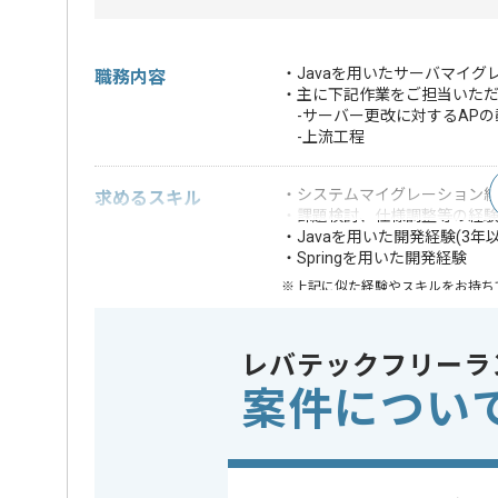
・Javaを用いたサーバマイ
職務内容
・主に下記作業をご担当いた
-サーバー更改に対するAPの
-上流工程
・システムマイグレーション
求めるスキル
・課題検討、仕様調整等の経
・Javaを用いた開発経験(3年以
・Springを用いた開発経験
※上記に似た経験やスキルをお持ち
フレームワーク
Spring
この案件で扱う技術
レバテックフリーラ
OS
Linux
案件につい
業務内容
システム開
この案件のポイント
特徴
20代活躍中
仕事