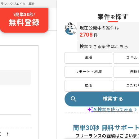
ーランスクリエイター案件
\
簡単30秒
/
案件
探す
を
無料登録
現在公開中の案件は
2708
件
検索できる条件はこちら
職種
スキル
リモート・地域
週稼
単価
こだわ
検索する
AI検索を使ってみる
簡単30秒 無料サポー
モート
フリーランスの経験はございま