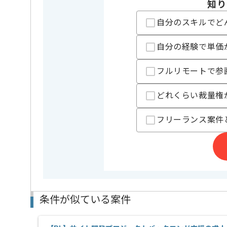
知り
精算条件
有
精算・お支払い
自分のスキルでど
精算基準時間
150時間
支払いサイト
自分の経験で単価
15日
フルリモートで参
担当者より
どれくらい裁量権
IT、ビジネスサポート事業等を展開している企業でご
今回はサーバマイグレーション対応案件に携わってい
フリーランス案件
システムマイグレーション経験や上流経験を活かした
基本的には一部リモートでの作業を見込んでおります
条件が似ている案件