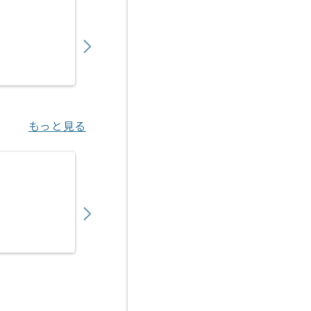
【上流/コンサル】銀行向け財務会計システム
850,000
〜
円／月
業務委託
六本木一丁目（東京都）
もっと見る
【上流】生保向け新契約システム開発保守の
700,000
〜
円／月
業務委託
大崎（東京都）