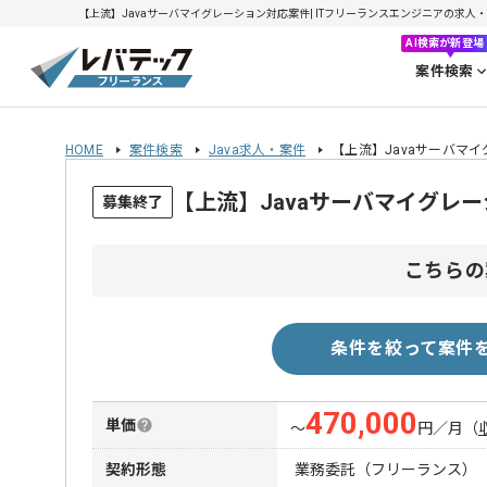
【上流】Javaサーバマイグレーション対応案件| ITフリーランスエンジニアの求人・案件(
AI検索が新登場
案件検索
HOME
案件検索
Java求人・案件
【上流】Javaサーバマ
【上流】Javaサーバマイグレ
募集終了
こちらの
条件を絞って案件
470,000
単価
〜
円／月
（
契約形態
業務委託（フリーランス）