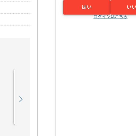
はい
い
ログインはこちら
【上流/コンサル】銀行向
け財務会計システム導入支
援の求人・案件
850,000
〜
円／月
業務委託
六本木一丁目（東京都）