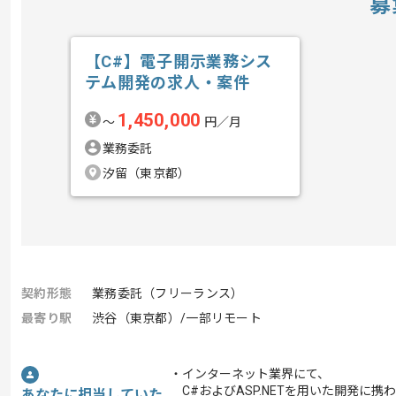
募
【C#】電子開示業務シス
テム開発の求人・案件
1,450,000
〜
円／月
業務委託
汐留（東京都）
契約形態
業務委託（フリーランス）
最寄り駅
渋谷（東京都）/一部リモート
・インターネット業界にて、
C#およびASP.NETを用いた開発に携
あなたに担当していた