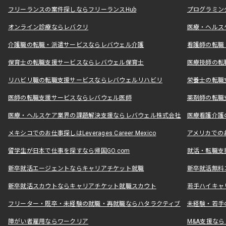
フリーランスの案件探しならフリーランスHub
プログラミン
オンライン診療ならレバクリ
医療・ヘルス
介護職の転職・派遣サービスならレバウェル介護
看護師の転職
保育士の転職支援サービスならレバウェル保育士
医療技師の転
リハビリ職の転職支援サービスならレバウェルリハビリ
栄養士の転職
医師の転職支援サービスならレバウェル医師
薬剤師の転職
医療・ヘルスケア業界の課題解決支援ならレバウェル株式会社
医療看護介護の
メキシコでのお仕事探しはLeverages Career Mexico
アメリカでのお仕事
留学生が日本で仕事を探すなら帰国GO.com
就活・転職支
新卒就活エージェントならキャリアチケット就職
新卒就活無料
新卒就活スカウトならキャリアチケット就職スカウト
若手ハイキャ
フリーター・既卒・未経験の就職・再就職ならハタラクティブ
未経験・若手
障がい者雇用ならワークリア
M&A支援な