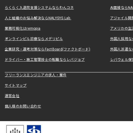
らくらく入退院支援システムならわんコネ
AI面接ならNAL
人と組織のお悩み解決ならNALYSYS Lab.
アジャイル開発なら
業務可視化はremopia
アメリカの生活
オンラインピル診療ならメデリピル
外国人採用ならLe
企業研究・選考対策ならFactBoard(ファクトボード)
外国人派遣なら
ドライバー・施工管理技士の転職ならレバジョブ
レバウェル保
フリーランスエンジニアの求人・案件
サイトマップ
運営会社
個人様のお問い合わせ