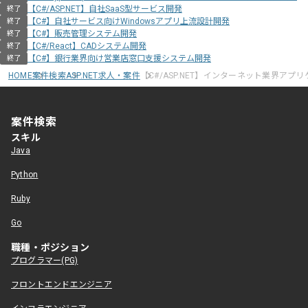
【C#/ASP.NET】自社SaaS型サービス開発
終了
【C#】自社サービス向けWindowsアプリ上流設計開発
終了
【C#】販売管理システム開発
終了
【C#/React】CADシステム開発
終了
【C#】銀行業界向け営業店窓口支援システム開発
終了
HOME
案件検索
ASP.NET求人・案件
【C#/ASP.NET】インターネット業界アプ
案件検索
スキル
Java
Python
Ruby
Go
職種・ポジション
プログラマー(PG)
フロントエンドエンジニア