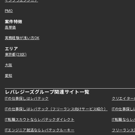
インフラエンジニア
PMO
案件特徴
高単価
実務経験が浅い方OK
エリア
東京都(23区)
大阪
愛知
レバレジーズグループ関連サイト一覧
ITの仕事探しはレバテック
クリエイター
ITの仕事探しはレバテック（フリーランス向けサービス紹介）
ITの仕事探
IT転職スカウトならレバテックダイレクト
IT転職なら
ITエンジニア就活ならレバテックルーキー
フリーランス