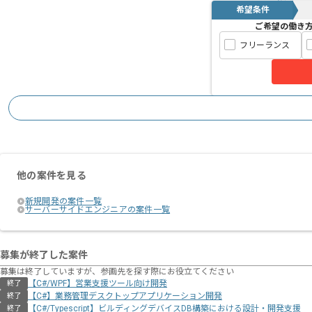
希望条件
ご希望の働き
フリーランス
他の案件を見る
新規開発の案件一覧
サーバーサイドエンジニアの案件一覧
募集が終了した案件
募集は終了していますが、参画先を探す際にお役立てください
【C#/WPF】営業支援ツール向け開発
終了
【C#】業務管理デスクトップアプリケーション開発
終了
【C#/Typescript】ビルディングデバイスDB構築における設計・開発支援
終了