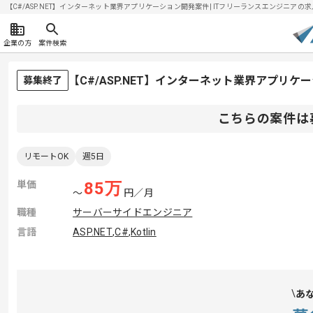
【C#/ASP.NET】インターネット業界アプリケーション開発案件| ITフリーランスエンジニアの求人・
企業の方
案件検索
【C#/ASP.NET】インターネット業界アプリ
募集終了
こちらの案件は
リモートOK
週5日
単価
85
万
〜
円／月
職種
サーバーサイドエンジニア
言語
ASP.NET
,
C#
,
Kotlin
あ