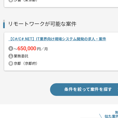
汐留（東京都）
日本を代表するインターネット関連の企
エージェントからのコ
様々な有名プロダクトを開発しておりま
メント
リモートワークが可能な案件
技術力の高いエンジニアが多く在籍して
技術力を高めることに貪欲な方にはおす
【C#/C#.NET】IT業界向け現場システム開発の求人・案件
650,000
〜
円／月
また、複数のプロジェクトが並行して存
業務委託
縦横にキャリアを広げられます。
京都（京都府）
感染症予防および業務効率化を目的に
週2日は在宅での稼働を取り入れていま
条件を絞って案件を探す
似た案