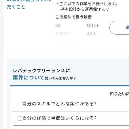
・主に以下の作業をお任せします。
だくこと
-基本設計から運用保守まで
この案件で扱う技術
DB
Oracle
クラウド
AWS
この案件のポイント
業務内容
新規開発
特徴
参画実績あり
レバテックフリーランスに
案件について
聞いてみませんか？
求めるスキル
スキル
・C#を用いた開発経験
知りたい
・ASP.NETを用いた開発経験
・VisualStudioを用いた開発経験
自分のスキルでどんな案件がある?
・通算正社員経験5年以上
・リーダー経験
自分の経験で単価はいくらになる?
歓迎スキル
・ASP.NET COREを用いた開発経験