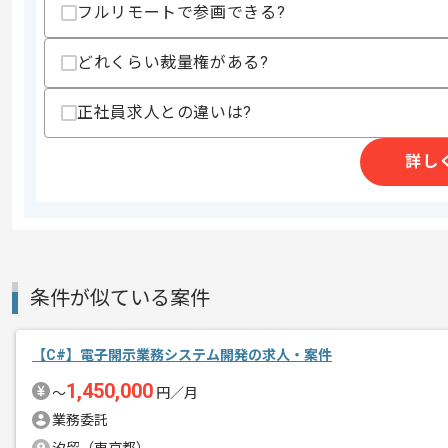
フルリモートで参画できる?
・Kotlinを用いた開発経験
・Oracleを用いた開発経験
どれくらい裁量権がある?
スキルに不安がある方へ
上記に似た経験やスキルをお持ちであれば申
正社員求人との違いは?
詳し
精算条件
有
精算・お支払い
精算基準時間
140時間〜180時間
支払いサイト
15日
条件が似ている案件
商談回数
1回
その他募集要項
【C#】電子開示業務システム開発の求人・案件
募集人数
1人
1,450,000
〜
円／月
作業開始日
2025/01/17
業務委託