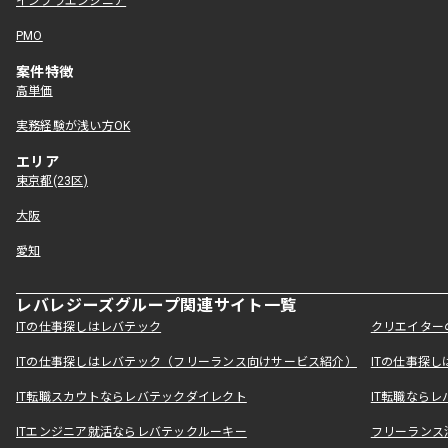
インフラエンジニア
PMO
案件特徴
高単価
実務経験が浅い方OK
エリア
東京都(23区)
大阪
愛知
レバレジーズグループ関連サイト一覧
ITの仕事探しはレバテック
クリエイター
ITの仕事探しはレバテック（フリーランス向けサービス紹介）
ITの仕事探
IT転職スカウトならレバテックダイレクト
IT転職なら
ITエンジニア就活ならレバテックルーキー
フリーランス