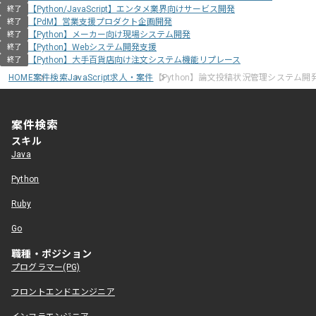
【Python/JavaScript】エンタメ業界向けサービス開発
終了
【PdM】営業支援プロダクト企画開発
終了
【Python】メーカー向け現場システム開発
終了
【Python】Webシステム開発支援
終了
【Python】大手百貨店向け注文システム機能リプレース
終了
HOME
案件検索
JavaScript求人・案件
【Python】論文投稿状況管理システム開
案件検索
スキル
Java
Python
Ruby
Go
職種・ポジション
プログラマー(PG)
フロントエンドエンジニア