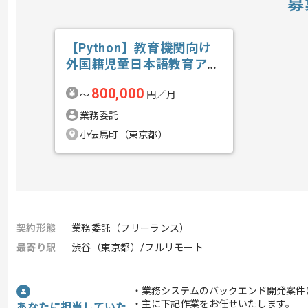
募
【Python】教育機関向け
外国籍児童日本語教育アプ
リ開発の求人・案件
800,000
〜
円／月
業務委託
小伝馬町（東京都）
契約形態
業務委託（フリーランス）
最寄り駅
渋谷（東京都）/フルリモート
・業務システムのバックエンド開発案件
・主に下記作業をお任せいたします。
あなたに担当していた