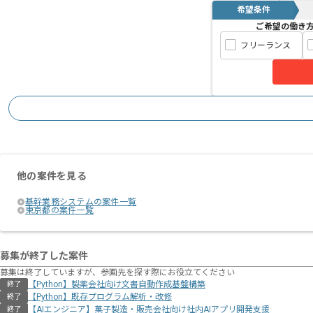
希望条件
ご希望の働き
フリーランス
他の案件を見る
基幹業務システムの案件一覧
東京都の案件一覧
募集が終了した案件
募集は終了していますが、参画先を探す際にお役立てください
【Python】製薬会社向け文書自動作成基盤構築
終了
【Python】既存プログラム解析・改修
終了
【AIエンジニア】菓子製造・販売会社向け社内AIアプリ開発支援
終了