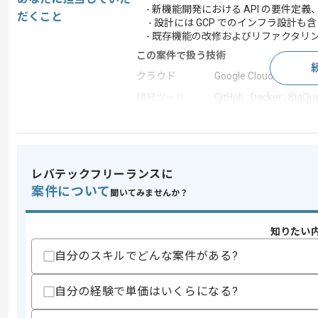
- 新機能開発における API の要件定
だくこと
- 設計には GCP でのインフラ設計も
- 既存機能の改修およびリファクタリ
この案件で扱う技術
クラウド
Google Cloud Platform
開発ツール
GitHub , Docker , BigQu
この案件のポイント
業務内容
システム開発
担当領域/システ
基幹業務システム
ム
レバテックフリーランスに
案件について
特徴
長期プロジェクト , 従業
聞いてみませんか？
知りたい
求めるスキル
自分のスキルでどんな案件がある?
スキル
・WebおよびDBシステムの開発運用経験(
・画面上での機能追加やDBのマイグレ
自分の経験で単価はいくらになる?
・フロントエンドからDBまで一通り触
・Python3系でのソフトウェア開発経験