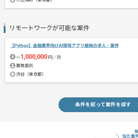
小伝馬町（東京都）
多岐にわたって事業を展開する日本でも
メント
本案件は出版される論文について投稿状
リモートワークが可能な案件
データベースを構築・運用する事業に関
【Python】金融業界向けAI領域アプリ開発の求人・案件
1,000,000
〜
円／月
業務委託
渋谷（東京都）
条件を絞って案件を探す
似た案