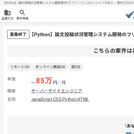
【Python】論文投稿状況管理システム開発案件| ITフリーランスエンジニアの求人・案件(2026/0
企業の方
案件検索
【Python】論文投稿状況管理システム開発の
募集終了
こちらの案件は
リモートOK
オンライン商談OK
週5日
単価
85
万
〜
円／月
職種
サーバーサイドエンジニア
言語
JavaScript
,
CSS
,
Python
,
HTML
あ