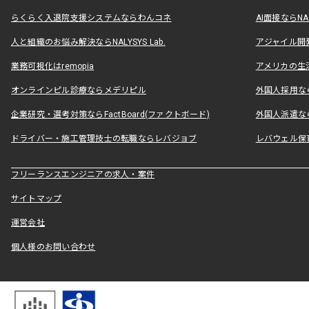
らくらく入退院支援システムならわんコネ
AI面接ならNAL
人と組織のお悩み解決ならNALYSYS Lab.
アジャイル開発なら
業務可視化はremopia
アメリカの生活
オンラインピル診療ならメデリピル
外国人採用ならLe
企業研究・選考対策ならFactBoard(ファクトボード)
外国人派遣なら
ドライバー・施工管理技士の転職ならレバジョブ
レバウェル保
フリーランスエンジニアの求人・案件
サイトマップ
運営会社
個人様のお問い合わせ