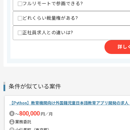
・GitやGitHubを利用したチーム開発経験
フルリモートで参画できる?
・PullRequestを通したブランチベー
・Dockerコンテナ化と運用経験
どれくらい裁量権がある?
歓迎スキル
・GCPによるクラウドインフラ運用経験
正社員求人との違いは?
・MySQLの運用経験
・産学関わらず研究開発組織での経験
詳し
スキルに不安がある方へ
上記に似た経験やスキルをお持ちであれば申
商談回数
1回
条件が似ている案件
その他募集要項
募集人数
1人
作業開始日
2025/01/01
【Python】教育機関向け外国籍児童日本語教育アプリ開発の求人
800,000
〜
円／月
業務委託
メディア事業、インターネット広告事業
エージェントからのコ