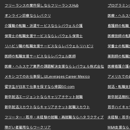
フリーランスの案件探しならフリーランスHub
プログラミン
オンライン診療ならレバクリ
医療・ヘルス
介護職の転職・派遣サービスならレバウェル介護
看護師の転職
保育士の転職支援サービスならレバウェル保育士
医療技師の転
リハビリ職の転職支援サービスならレバウェルリハビリ
栄養士の転職
医師の転職支援サービスならレバウェル医師
薬剤師の転職
医療・ヘルスケア業界の課題解決支援ならレバウェル株式会社
医療看護介護の
メキシコでのお仕事探しはLeverages Career Mexico
アメリカでのお仕事
留学生が日本で仕事を探すなら帰国GO.com
就活・転職支
新卒就活エージェントならキャリアチケット就職
新卒就活無料
新卒就活スカウトならキャリアチケット就職スカウト
若手ハイキャ
フリーター・既卒・未経験の就職・再就職ならハタラクティブ
未経験・若手
障がい者雇用ならワークリア
M&A支援な