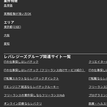
案件特徴
高単価
実務経験が浅い方OK
エリア
東京都(23区)
大阪
愛知
レバレジーズグループ関連サイト一覧
ITの仕事探しはレバテック
クリエイター
ITの仕事探しはレバテック（フリーランス向けサービス紹介）
ITの仕事探
IT転職スカウトならレバテックダイレクト
IT転職なら
ITエンジニア就活ならレバテックルーキー
フリーランス
フリーランスの案件探しならフリーランスHub
プログラミン
オンライン診療ならレバクリ
医療・ヘルス