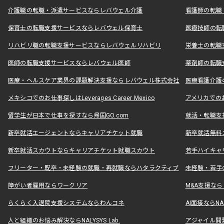
介護職の転職・派遣サービスならレバウェル介護
看護師の転職
保育士の転職支援サービスならレバウェル保育士
医療技師の転
リハビリ職の転職支援サービスならレバウェルリハビリ
栄養士の転職
医師の転職支援サービスならレバウェル医師
薬剤師の転職
医療・ヘルスケア業界の課題解決支援ならレバウェル株式会社
医療看護介護の
メキシコでのお仕事探しはLeverages Career Mexico
アメリカでのお仕事
留学生が日本で仕事を探すなら帰国GO.com
就活・転職支
新卒就活エージェントならキャリアチケット就職
新卒就活無料
新卒就活スカウトならキャリアチケット就職スカウト
若手ハイキャ
フリーター・既卒・未経験の就職・再就職ならハタラクティブ
未経験・若手
障がい者雇用ならワークリア
M&A支援な
らくらく入退院支援システムならわんコネ
AI面接ならNAL
人と組織のお悩み解決ならNALYSYS Lab.
アジャイル開発なら