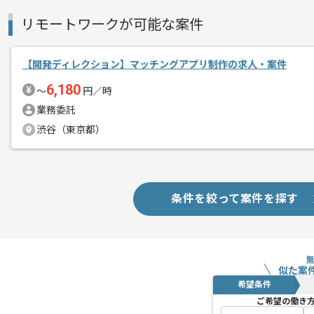
リモートワークが可能な案件
【開発ディレクション】マッチングアプリ制作の求人・案件
6,180
〜
円／時
業務委託
渋谷（東京都）
条件を絞って案件を探す
似た案
希望条件
ご希望の働き