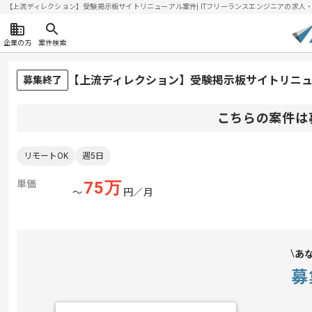
【上流ディレクション】受験掲示板サイトリニューアル案件| ITフリーランスエンジニアの求人・案件(
企業の方
案件検索
【上流ディレクション】受験掲示板サイトリニ
募集終了
こちらの案件は
リモートOK
週5日
単価
75
万
〜
円／月
あ
募