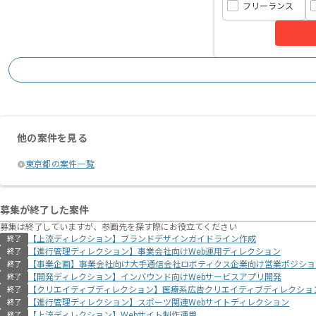
フリーランス
他の案件を見る
東京都の案件一覧
募集が終了した案件
募集は終了していますが、参画先を探す際にお役立てください
【上流ディレクション】ブランドデザインガイドライン作成
終了
【進行管理ディレクション】事業会社向けWeb運用ディレクション
終了
【事業企画】事業会社向け大手通信会社ロボティクス企業向け営業ポジショ
終了
【開発ディレクション】インバウンド向けWebサービスアプリ開発
終了
【クリエイティブディレクション】医療系広告クリエイティブディレクショ
終了
【進行管理ディレクション】スポーツ関連Webサイトディレクション
終了
【上流ディレクション】Webサイト制作運用
終了