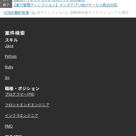
【進行管理ディレクション】マンガアプリ向けサービス統合対応
終了
HOME
案件検索
【上流ディレクション】受験掲示板サイトリニューアル案件
案件検索
スキル
Java
Python
Ruby
Go
職種・ポジション
プログラマー(PG)
フロントエンドエンジニア
インフラエンジニア
PMO