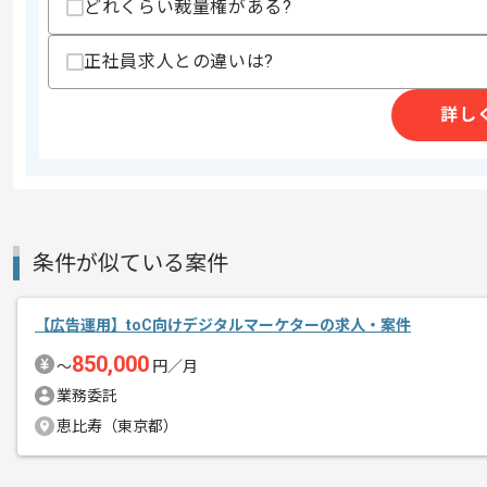
どれくらい裁量権がある?
作業開始日
2025/07/14
正社員求人との違いは?
受験の情報を集めた教育ポータルサイト
詳し
エージェントからのコ
学校教育に特化したサイトを多く運営す
メント
社内の風通しが良く、新しいアイディア
条件が似ている案件
作業時間もとても安定しており、チーム
【広告運用】toC向けデジタルマーケターの求人・案件
850,000
〜
円／月
業務委託
恵比寿（東京都）