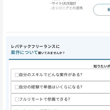
-サイトUIUX設計
-エンジニアとの連携
求めるスキル
スキル
・サービス設計経験
・開発知見
・進行管理ディレクション経験
レバテックフリーランスに
・エンジニアへの連携経験
案件について
聞いてみませんか？
歓迎スキル
・PMや開発ディレクション経験
知りたい
スキルに不安がある方へ
自分のスキルでどんな案件がある?
上記に似た経験やスキルをお持ちであれば申
自分の経験で単価はいくらになる?
フルリモートで参画できる?
商談回数
1回
その他募集要項
募集人数
1人