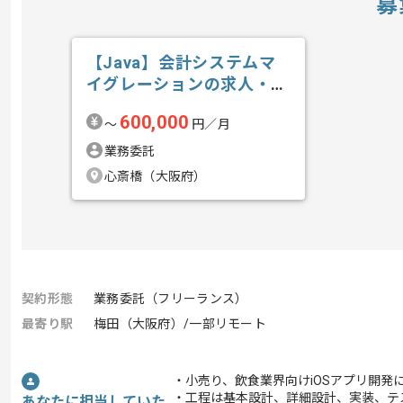
募
【Java】会計システムマ
イグレーションの求人・案
件
600,000
〜
円／月
業務委託
心斎橋（大阪府）
契約形態
業務委託（フリーランス）
最寄り駅
梅田（大阪府）/一部リモート
・小売り、飲食業界向けiOSアプリ開発
・工程は基本設計、詳細設計、実装、テ
あなたに担当していた