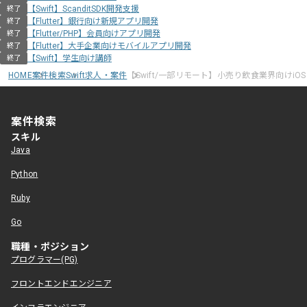
【Swift】ScanditSDK開発支援
終了
【Flutter】銀行向け新規アプリ開発
終了
【Flutter/PHP】会員向けアプリ開発
終了
【Flutter】大手企業向けモバイルアプリ開発
終了
【Swift】学生向け講師
終了
HOME
案件検索
Swift求人・案件
【Swift/一部リモート】小売り飲食業界向けiO
案件検索
スキル
Java
Python
Ruby
Go
職種・ポジション
プログラマー(PG)
フロントエンドエンジニア