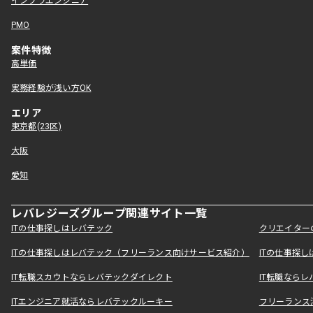
インフラエンジニア
PMO
案件特徴
高単価
実務経験が浅い方OK
エリア
東京都(23区)
大阪
愛知
レバレジーズグループ関連サイト一覧
ITの仕事探しはレバテック
クリエイター
ITの仕事探しはレバテック（フリーランス向けサービス紹介）
ITの仕事探
IT転職スカウトならレバテックダイレクト
IT転職なら
ITエンジニア就活ならレバテックルーキー
フリーランス