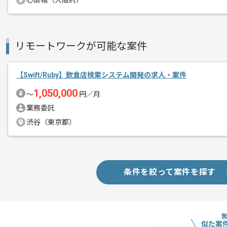
心斎橋（大阪府）
これまでのご経験を活かしたい方におす
ぜひ一度、ご商談で雰囲気等掴んでいた
リモートワークが可能な案件
【Swift/Ruby】飲食店検索システム開発の求人・案件
1,050,000
〜
円／月
業務委託
渋谷（東京都）
条件を絞って案件を探す
似た案