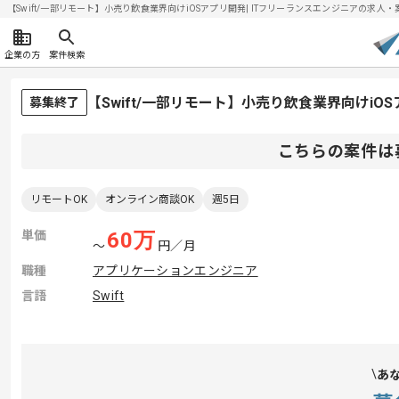
【Swift/一部リモート】小売り飲食業界向けiOSアプリ開発| ITフリーランスエンジニアの求人・案件(
企業の方
案件検索
【Swift/一部リモート】小売り飲食業界向けi
募集終了
こちらの案件は
リモートOK
オンライン商談OK
週5日
単価
60
万
〜
円／月
職種
アプリケーションエンジニア
言語
Swift
あ