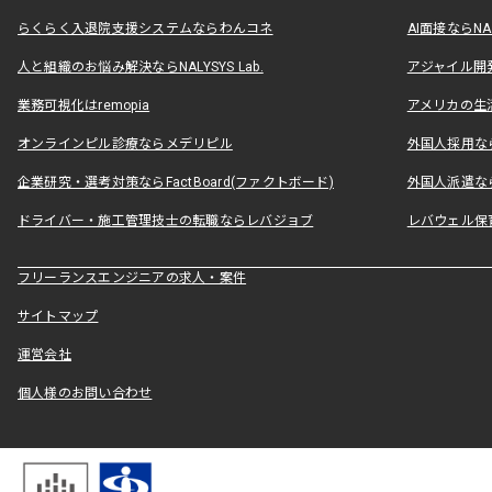
らくらく入退院支援システムならわんコネ
AI面接ならNAL
人と組織のお悩み解決ならNALYSYS Lab.
アジャイル開発なら
業務可視化はremopia
アメリカの生活
オンラインピル診療ならメデリピル
外国人採用ならLe
企業研究・選考対策ならFactBoard(ファクトボード)
外国人派遣なら
ドライバー・施工管理技士の転職ならレバジョブ
レバウェル保
フリーランスエンジニアの求人・案件
サイトマップ
運営会社
個人様のお問い合わせ