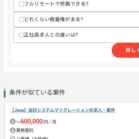
フルリモートで参画できる?
精算条件
有
どれくらい裁量権がある?
精算・お支払い
精算基準時間
140時間〜180時間
支払いサイト
15日
正社員求人との違いは?
詳し
商談回数
1回
その他募集要項
募集人数
1人
作業開始日
2025/07/01
条件が似ている案件
リモートワーク：立ち上がり1ヶ月ほど
エージェントからのコ
【Java】会計システムマイグレーションの求人・案件
す。
メント
600,000
〜
円／月
※立ち上がり期間やリモート頻度は習熟
業務委託