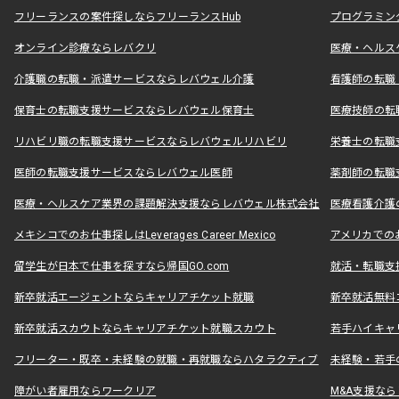
フリーランスの案件探しならフリーランスHub
プログラミン
オンライン診療ならレバクリ
医療・ヘルス
介護職の転職・派遣サービスならレバウェル介護
看護師の転職
保育士の転職支援サービスならレバウェル保育士
医療技師の転
リハビリ職の転職支援サービスならレバウェルリハビリ
栄養士の転職
医師の転職支援サービスならレバウェル医師
薬剤師の転職
医療・ヘルスケア業界の課題解決支援ならレバウェル株式会社
医療看護介護の
メキシコでのお仕事探しはLeverages Career Mexico
アメリカでのお仕事
留学生が日本で仕事を探すなら帰国GO.com
就活・転職支
新卒就活エージェントならキャリアチケット就職
新卒就活無料
新卒就活スカウトならキャリアチケット就職スカウト
若手ハイキャ
フリーター・既卒・未経験の就職・再就職ならハタラクティブ
未経験・若手
障がい者雇用ならワークリア
M&A支援な