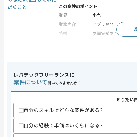
この案件のポイント
だくこと
業界
小売
業務内容
アプリ開発
特徴
参画実績あり , 長期プ
求めるスキル
スキル
・Swiftを使用した開発経験
・MVVMを用いたiOSアプリケーション
レバテックフリーランスに
・Swift Concurrencyに関する知識
案件について
聞いてみませんか？
歓迎スキル
・Webアプリケーション開発経験
知りたい
・スタートアップや小規模チーム経験
・Git を用いた開発経験
自分のスキルでどんな案件がある?
スキルに不安がある方へ
自分の経験で単価はいくらになる?
上記に似た経験やスキルをお持ちであれば申