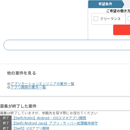
希望条件
ご希望の働き
フリーランス
他の案件を見る
アプリケーションエンジニアの案件一覧
アプリ開発の案件一覧
募集が終了した案件
募集は終了していますが、参画先を探す際にお役立てください
【Swift/Kotlin】Android・iOSスマホアプリ開発
終了
【Swift/Android Java】アプリ・サーバー処理維持保守
終了
【Swift】iOSアプリ開発
終了