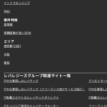
インフラエンジニア
PMO
案件特徴
高単価
実務経験が浅い方OK
エリア
東京都(23区)
大阪
愛知
レバレジーズグループ関連サイト一覧
ITの仕事探しはレバテック
クリエイター
ITの仕事探しはレバテック（フリーランス向けサービス紹介）
ITの仕事探
IT転職スカウトならレバテックダイレクト
IT転職なら
ITエンジニア就活ならレバテックルーキー
フリーランス