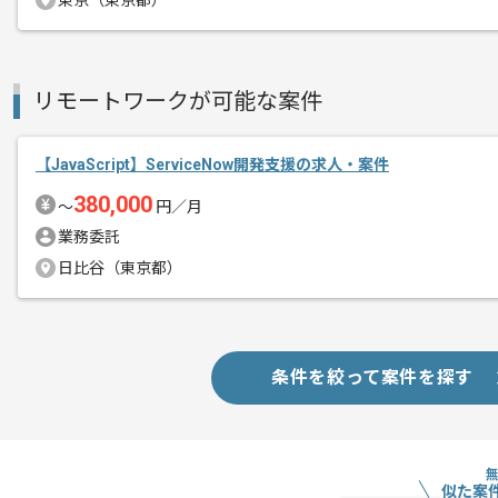
東京（東京都）
基本的には常駐での作業を見込んでおり
チームでの開発が得意な方にマッチしま
リモートワークが可能な案件
プロジェクトは長期を想定しており、
【JavaScript】ServiceNow開発支援の求人・案件
中長期的に腰をすえての
380,000
参画を希望される方にはお勧めの案件と
〜
円／月
業務委託
日比谷（東京都）
条件を絞って案件を探す
似た案