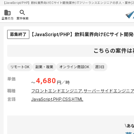
【JavaScript/PHP】飲料業界向けECサイト開発案件| ITフリーランスエンジニアの求人・案件(202
企業の方
案件検索
【JavaScript/PHP】飲料業界向けECサイ
募集終了
こちらの案件は
リモートOK
副業・複業
オンライン商談OK
週3日
単価
4,680
〜
円／時
職種
フロントエンドエンジニア
,
サーバーサイドエンジニ
言語
JavaScript
,
PHP
,
CSS
,
HTML
あ