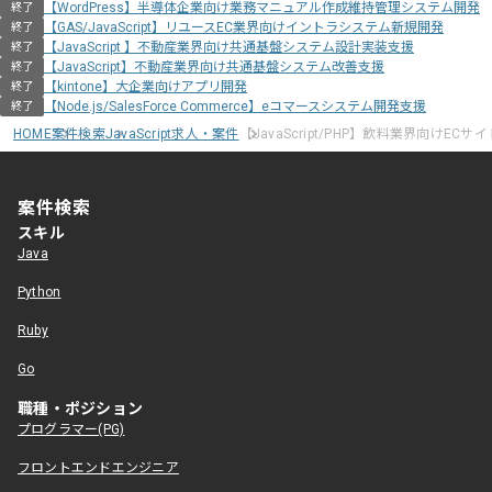
【WordPress】半導体企業向け業務マニュアル作成維持管理システム開発
終了
【GAS/JavaScript】リユースEC業界向けイントラシステム新規開発
終了
【JavaScript 】不動産業界向け共通基盤システム設計実装支援
終了
【JavaScript】不動産業界向け共通基盤システム改善支援
終了
【kintone】大企業向けアプリ開発
終了
【Node.js/SalesForce Commerce】eコマースシステム開発支援
終了
HOME
案件検索
JavaScript求人・案件
【JavaScript/PHP】飲料業界向けEC
案件検索
スキル
Java
Python
Ruby
Go
職種・ポジション
プログラマー(PG)
フロントエンドエンジニア