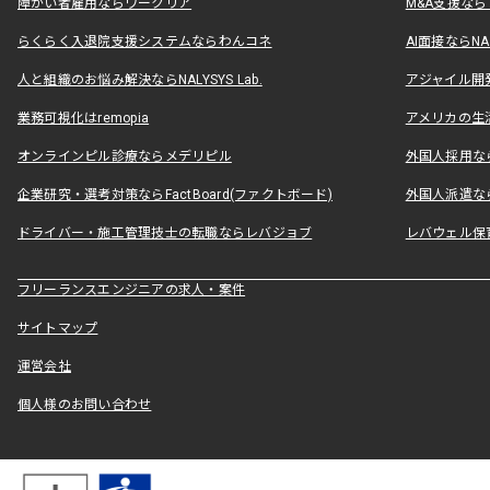
障がい者雇用ならワークリア
M&A支援な
らくらく入退院支援システムならわんコネ
AI面接ならNAL
人と組織のお悩み解決ならNALYSYS Lab.
アジャイル開発なら
業務可視化はremopia
アメリカの生活
オンラインピル診療ならメデリピル
外国人採用ならLe
企業研究・選考対策ならFactBoard(ファクトボード)
外国人派遣なら
ドライバー・施工管理技士の転職ならレバジョブ
レバウェル保
フリーランスエンジニアの求人・案件
サイトマップ
運営会社
個人様のお問い合わせ