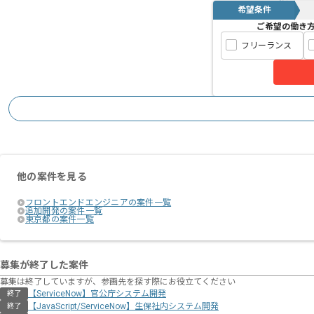
希望条件
ご希望の働き
フリーランス
他の案件を見る
フロントエンドエンジニアの案件一覧
追加開発の案件一覧
東京都の案件一覧
募集が終了した案件
募集は終了していますが、参画先を探す際にお役立てください
【ServiceNow】官公庁システム開発
終了
【JavaScript/ServiceNow】生保社内システム開発
終了