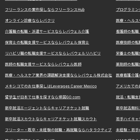
フリーランスの案件探しならフリーランスHub
プログラミン
オンライン診療ならレバクリ
医療・ヘルス
介護職の転職・派遣サービスならレバウェル介護
看護師の転職
保育士の転職支援サービスならレバウェル保育士
医療技師の転
リハビリ職の転職支援サービスならレバウェルリハビリ
栄養士の転職
医師の転職支援サービスならレバウェル医師
薬剤師の転職
医療・ヘルスケア業界の課題解決支援ならレバウェル株式会社
医療看護介護の
メキシコでのお仕事探しはLeverages Career Mexico
アメリカでのお仕事
留学生が日本で仕事を探すなら帰国GO.com
就活・転職支
新卒就活エージェントならキャリアチケット就職
新卒就活無料
新卒就活スカウトならキャリアチケット就職スカウト
若手ハイキャ
フリーター・既卒・未経験の就職・再就職ならハタラクティブ
未経験・若手