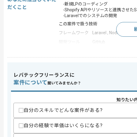
-新規LPのコーディング
だくこと
-Shopify APIやリソースと連携させたS
-Laravelでのシステムの開発
この案件で扱う技術
フレームワーク
Laravel , Node.js
開発ツール
GitHub
この案件のポイント
業界
小売
業務内容
追加開発 , サーバーサ
レバテックフリーランスに
特徴
参画実績あり , 20代活躍中
案件について
聞いてみませんか？
知りたい
求めるスキル
スキル
自分のスキルでどんな案件がある?
・HTMLやCSS及びJavaScriptを使用
・PHPを用いた開発経験(2年以上)
自分の経験で単価はいくらになる?
歓迎スキル
・Shopify4での開発経験