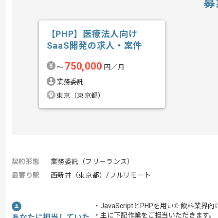
募
【PHP】医療法人向け
SaaS開発の求人・案件
750,000
〜
円／月
業務委託
東京（東京都）
契約形態
業務委託（フリーランス）
最寄り駅
西新井（東京都）/フルリモート
・JavaScriptとPHPを用いた飲料
・主に下記作業をご担当いただきます。
あなたに担当していた