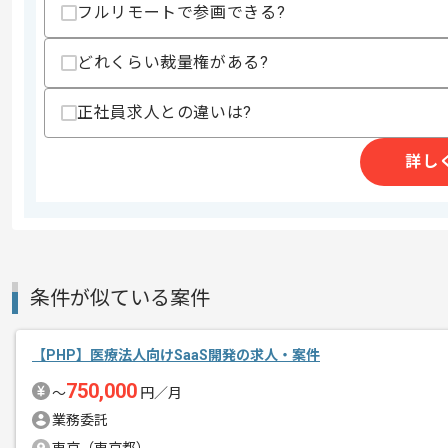
・Laravelでの開発経験
フルリモートで参画できる?
・Liquidによる開発経験
・Node.jsを用いたサーバーサイドの開
どれくらい裁量権がある?
・GitHubを用いたバージョン管理経験
・ECサイトの開発経験
正社員求人との違いは?
スキルに不安がある方へ
上記に似た経験やスキルをお持ちであれば申
詳し
商談回数
1回
その他募集要項
募集人数
1人
条件が似ている案件
作業開始日
2025/02/18
【PHP】医療法人向けSaaS開発の求人・案件
オンライン酒屋サービスを展開している
750,000
〜
円／月
エージェントからのコ
メント
業務委託
飲料業界向けECサイト開発案件案件に