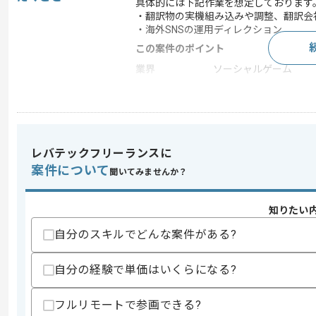
具体的には下記作業を想定しております
・翻訳物の実機組み込みや調整、翻訳会
・海外SNSの運用ディレクション
この案件のポイント
業界
ソーシャルゲーム
業務内容
ローカライズ , ゲーム
特徴
20代活躍中
レバテックフリーランスに
求めるスキル
案件について
聞いてみませんか？
スキル
・海外パブリッシャーとの折衝など、ロ
・スケジュール管理調整経験
知りたい
歓迎スキル
自分のスキルでどんな案件がある?
・英語を使用した実務経験
スキルに不安がある方へ
自分の経験で単価はいくらになる?
上記に似た経験やスキルをお持ちであれば申
フルリモートで参画できる?