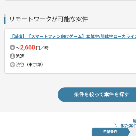
リモートワークが可能な案件
【派遣】【スマートフォン向けゲーム】繁体字/簡体字ローカライ
2,660
〜
円／時
派遣
渋谷（東京都）
条件を絞って案件を探す
似た案
希望条件