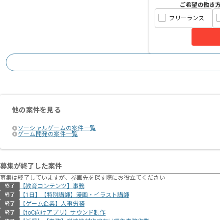
ご希望の働き
フリーランス
他の案件を見る
ソーシャルゲームの案件一覧
ゲーム開発の案件一覧
募集が終了した案件
募集は終了していますが、参画先を探す際にお役立てください
【教育コンテンツ】事務
終了
【1日】【特別講師】漫画・イラスト講師
終了
【ゲーム企業】人事労務
終了
【toC向けアプリ】サウンド制作
終了