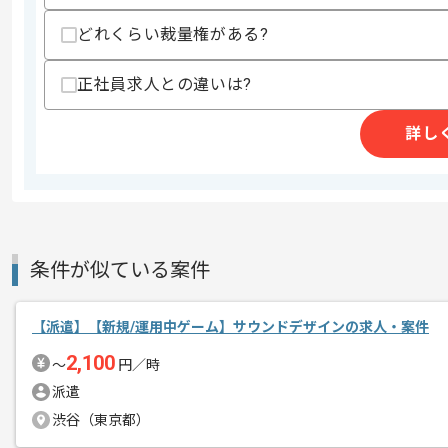
どれくらい裁量権がある?
スマホアプリや広告配信業等、多角的に
エージェントからのコ
大手コンテンツプロバイダ企業での募集
正社員求人との違いは?
メント
ゲーム領域については美少女系ゲームを
詳し
技術への好奇心が強く、成長意欲の高い
周囲と協力しながら、自主的に動ける方
非常にご満足いただける環境かと思いま
条件が似ている案件
【派遣】【新規/運用中ゲーム】サウンドデザインの求人・案件
2,100
〜
円／時
派遣
渋谷（東京都）