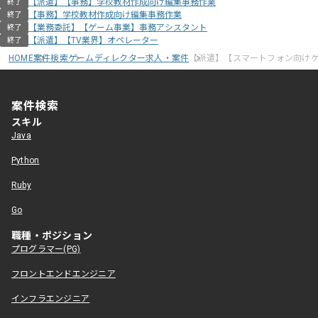
【派遣】【事務】学校教材作成向け編集事務作業
終了
【事務】学校教材作成向け編集事務作業
終了
【業務委託】【ゲーム事業】事務アシスタント
終了
【派遣】【TV業界】オペレーター
終了
HOME
案件検索
ゲームディレクター求人・案件
【派遣】【スマートフォン向け
案件検索
スキル
Java
Python
Ruby
Go
職種・ポジション
プログラマー(PG)
フロントエンドエンジニア
インフラエンジニア