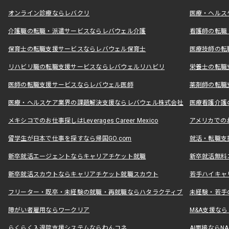
オンライン診療ならレバクリ
医療・ヘルス
介護職の転職・派遣サービスならレバウェル介護
看護師の転職
保育士の転職支援サービスならレバウェル保育士
医療技師の転
リハビリ職の転職支援サービスならレバウェルリハビリ
栄養士の転職
医師の転職支援サービスならレバウェル医師
薬剤師の転職
医療・ヘルスケア業界の課題解決支援ならレバウェル株式会社
医療看護介護の
メキシコでのお仕事探しはLeverages Career Mexico
アメリカでのお仕事
留学生が日本で仕事を探すなら帰国GO.com
就活・転職支
新卒就活エージェントならキャリアチケット就職
新卒就活無料
新卒就活スカウトならキャリアチケット就職スカウト
若手ハイキャ
フリーター・既卒・未経験の就職・再就職ならハタラクティブ
未経験・若手
障がい者雇用ならワークリア
M&A支援な
らくらく入退院支援システムならわんコネ
AI面接ならNAL