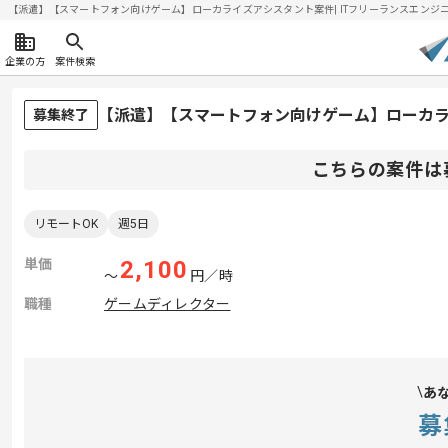
【派遣】【スマートフォン向けゲーム】ローカライズアシスタント案件| ITフリーランスエンジニアの求
企業の方
案件検索
【派遣】【スマートフォン向けゲーム】ローカ
募集終了
こちらの案件は
リモートOK
週5日
単価
2,100
〜
円／時
職種
ゲームディレクター
あ
募