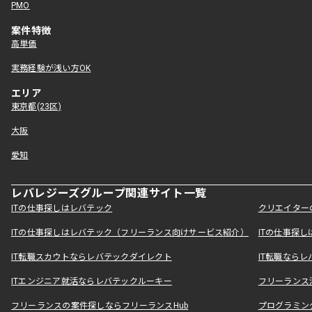
PMO
案件特徴
高単価
実務経験が浅い方OK
エリア
東京都(23区)
大阪
愛知
レバレジーズグループ関連サイト一覧
ITの仕事探しはレバテック
クリエイター
ITの仕事探しはレバテック（フリーランス向けサービス紹介）
ITの仕事探
IT転職スカウトならレバテックダイレクト
IT転職なら
ITエンジニア就活ならレバテックルーキー
フリーランス
フリーランスの案件探しならフリーランスHub
プログラミン