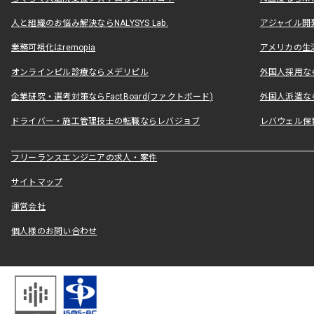
人と組織のお悩み解決ならNALYSYS Lab.
アジャイル開発なら
業務可視化はremopia
アメリカの生活
オンラインピル診療ならメデリピル
外国人採用ならLe
企業研究・選考対策ならFactBoard(ファクトボード)
外国人派遣なら
ドライバー・施工管理技士の転職ならレバジョブ
レバウェル保
フリーランスエンジニアの求人・案件
サイトマップ
運営会社
個人様のお問い合わせ