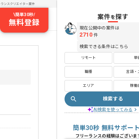
ーランスクリエイター案件
\
簡単30秒
/
案件
探す
を
無料登録
現在公開中の案件は
2710
件
検索できる条件はこちら
リモート
単
職種
言語・
エリア
稼働
検索する
AI検索を使ってみる
簡単30秒 無料サポー
フリーランスの経験はございま