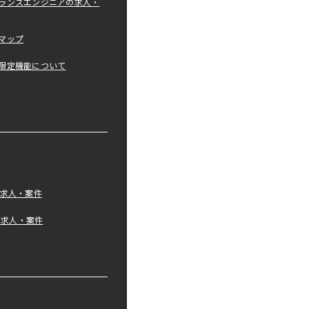
ランスエンジニアの求人・
マップ
限定機能について
の求人・案件
tの求人・案件