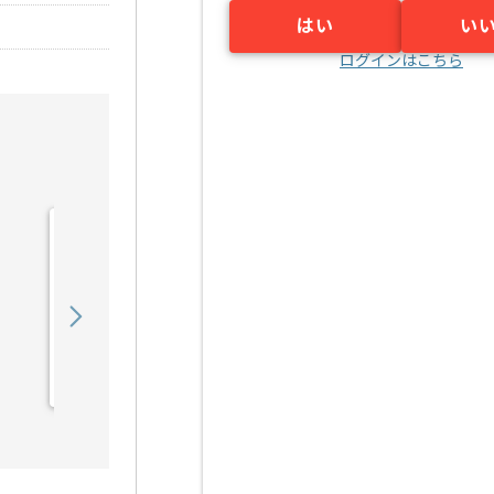
はい
い
ログインはこちら
【Rudy/PHP/React】Web
サービス開発の求人・案件
900,000
〜
円／月
業務委託
六本木（東京都）