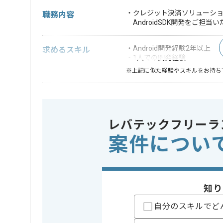
・クレジット決済ソリューショ
職務内容
AndroidSDK開発をご担当
・Android開発経験2年以上
求めるスキル
・1人での開発経験
※上記に似た経験やスキルをお持ち
OS
Android
この案件で扱う技術
統合開発環境
Eclipse
レバテックフリーラ
開発ツール
Backlog , 
案件につい
業界
クレジッ
この案件のポイント
業務内容
追加開発
特徴
参画実績あ
知り
精算条件
有
精算・お支払い
自分のスキルでど
精算基準時間
140時間