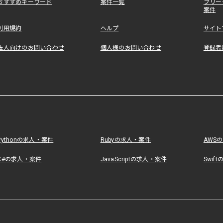
おすすめキーワード
案件一覧
フリー
案件
利用規約
ヘルプ
サイト
法人向けのお問い合わせ
個人様のお問い合わせ
登録者
Pythonの求人・案件
Rubyの求人・案件
AWS
C#の求人・案件
JavaScriptの求人・案件
Swif