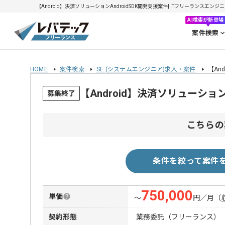
【Android】決済ソリューションAndroidSDK開発支援案件| ITフリーランスエンジニア
AI検索が新登場
案件検索
HOME
案件検索
SE (システムエンジニア)求人・案件
【An
【Android】決済ソリューショ
募集終了
こちらの
条件を絞って案件
750,000
単価
〜
円／月
（
契約形態
業務委託（フリーランス）