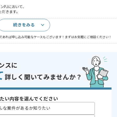
ンPJにおいて、
いただきます。
続きをみる
であれば申し込み可能なケースもございます！まずはお気軽にご相談ください！
ンスに
Git , SVN , Subversion
て
詳しく聞いてみませんか？
トカード・信販
り , 長期プロジェクト , 急募
たい内容を選んでください
んな案件があるか知りたい
〜180時間