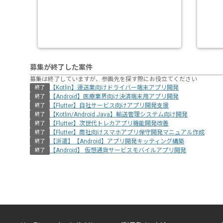
募集が終了した案件
募集は終了していますが、参画先を探す際にお役立てください
【Kotlin】運送業向けドライバー端末アプリ開発
終了
【Android】医療業界向け決済端末用アプリ開発
終了
【Flutter】自社サービス向けアプリ開発支援
終了
【Kotlin/Android Java】輸送管理システム向け開発
終了
【Flutter】次世代トレカアプリ機能開発改善
終了
【Flutter】商社向けスマホアプリ保守開発マニュアル作成
終了
【派遣】【Android】アプリ開発キッティング構築
終了
【Android】 仮想通貨サービスモバイルアプリ開発
終了