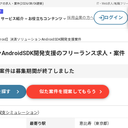
の求人・案件(2026/08/06更新)
IT・Web求人/転職
フリ
！
ログイン
採用企業の方へ
サービス紹介
お役立ちコンテンツ
droid】決済ソリューションAndroidSDK開発支援案件
ンAndroidSDK開発支援のフリーランス求人・案件
案件は募集期間が終了しました
を探す
似た案件を提案してもらう
収支シミュレーション
）
最寄り駅
恵比寿（東京都）