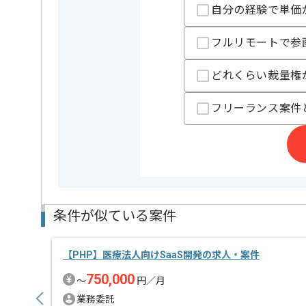
支払いサイト
15日
自分の経験で単価
フルリモートで参
担当者より
どれくらい裁量権
Webアプリ系の案件に強みを持つ企業です。
フリーランス案件
ハード及びファームウェア、アプリ、SDK、セキュリテ
様々な幅広い知識や経験が得られる現場です。
条件が似ている案件
【PHP】医療法人向けSaaS開発の求人・案件
750,000
〜
円／月
業務委託