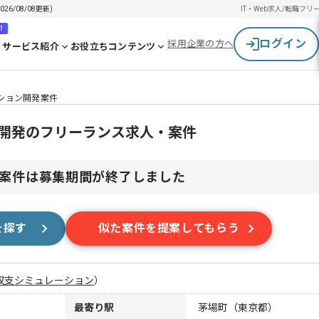
6/08/08更新)
IT・Web求人/転職
フリ
！
ログイン
採用企業の方へ
サービス紹介
お役立ちコンテンツ
ーション開発案件
ョン開発のフリーランス求人・案件
案件は募集期間が終了しました
を探す
似た案件を提案してもらう
収支シミュレーション
）
最寄り駅
茅場町（東京都）