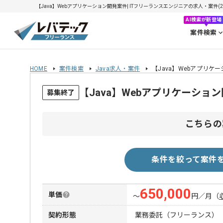
【Java】Webアプリケーション開発案件| ITフリーランスエンジニアの求人・案件(202
AI検索が新登場
案件検索
HOME
案件検索
Java求人・案件
【Java】Webアプリケ
【Java】Webアプリケーシ
募集終了
こちらの
条件を絞って案件
650,000
単価
〜
円／月
（
契約形態
業務委託（フリーランス）