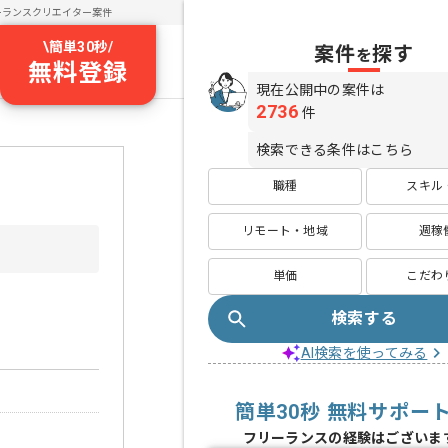
ーランスクリエイター案件
\
簡単30秒
/
案件
探す
を
無料登録
現在公開中の案件は
2736
件
検索できる条件はこちら
職種
スキル
リモート・地域
週稼
単価
こだわ
検索する
AI検索を使ってみる
簡単30秒 無料サポー
フリーランスの経験はございま