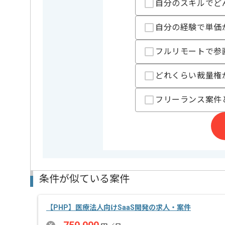
自分のスキルでど
BtoB向け業務システムの案件が豊富な企業でございま
自分の経験で単価
本案件ではエスオーエスファクトリー社のプロパーチ
ご参画となります。
フルリモートで参
どれくらい裁量権
フリーランス案件
条件が似ている案件
【PHP】医療法人向けSaaS開発の求人・案件