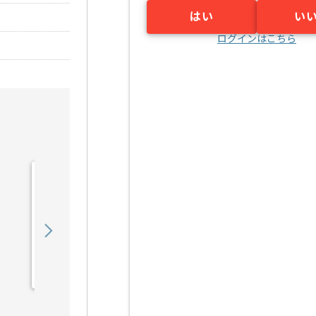
はい
い
ログインはこちら
【Rudy/PHP/React】Web
サービス開発の求人・案件
900,000
〜
円／月
業務委託
六本木（東京都）