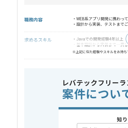
・WEB系アプリ開発に携わっ
職務内容
・設計から実装、テストまで
・Javaでの開発経験4年以上
求めるスキル
・基本設計から実装まで一貫
※上記に似た経験やスキルをお持ち
業務内容
追加開発 
この案件のポイント
特徴
BtoB向け
レバテックフリーラ
精算条件
有
精算・お支払い
案件につい
精算基準時間
140時間
支払いサイト
15日
知り
担当者より