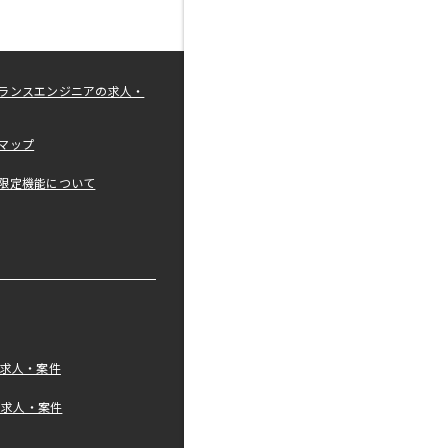
ランスエンジニアの求人・
マップ
限定機能について
の求人・案件
tの求人・案件