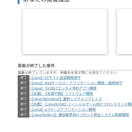
募集が終了した案件
募集は終了していますが、参画先を探す際にお役立てください
【Java】ECサイト追加開発保守
終了
【Java】Webサービス・アプリケーション開発・運用保守
終了
【Java】ToC向けエンタメ予約アプリ開発
終了
【派遣】【言語不問】ソフトウェア開発
終了
【Java/Springboot】基幹システムリプレイス
終了
【派遣】【JavaScript】ソーシャルゲーム向けフロントエンド開
終了
【Java】eコマースアプリケーション開発
終了
【Java/Node.js】通信業界向けフロント照会システム刷新開発
終了