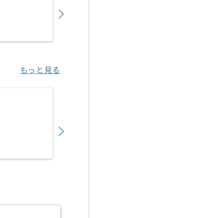
900,000
〜
円／月
業務委託
六本木（東京都）
もっと見る