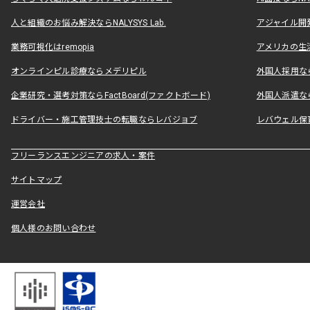
人と組織のお悩み解決ならNALYSYS Lab.
アジャイル開発なら
業務可視化はremopia
アメリカの生活
オンラインピル診療ならメデリピル
外国人採用ならLe
企業研究・選考対策ならFactBoard(ファクトボード)
外国人派遣なら
ドライバー・施工管理技士の転職ならレバジョブ
レバウェル保
フリーランスエンジニアの求人・案件
サイトマップ
運営会社
個人様のお問い合わせ