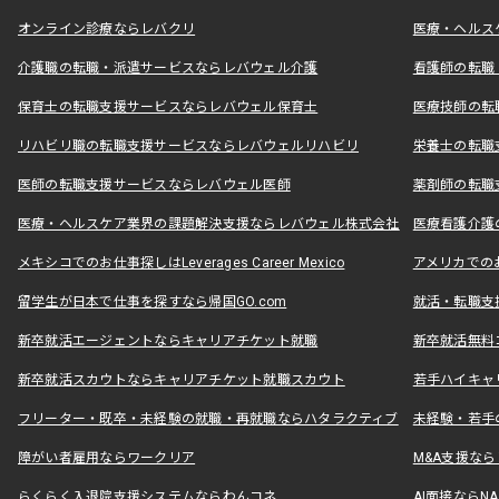
オンライン診療ならレバクリ
医療・ヘルス
介護職の転職・派遣サービスならレバウェル介護
看護師の転職
保育士の転職支援サービスならレバウェル保育士
医療技師の転
リハビリ職の転職支援サービスならレバウェルリハビリ
栄養士の転職
医師の転職支援サービスならレバウェル医師
薬剤師の転職
医療・ヘルスケア業界の課題解決支援ならレバウェル株式会社
医療看護介護の
メキシコでのお仕事探しはLeverages Career Mexico
アメリカでのお仕事
留学生が日本で仕事を探すなら帰国GO.com
就活・転職支
新卒就活エージェントならキャリアチケット就職
新卒就活無料
新卒就活スカウトならキャリアチケット就職スカウト
若手ハイキャ
フリーター・既卒・未経験の就職・再就職ならハタラクティブ
未経験・若手
障がい者雇用ならワークリア
M&A支援な
らくらく入退院支援システムならわんコネ
AI面接ならNAL