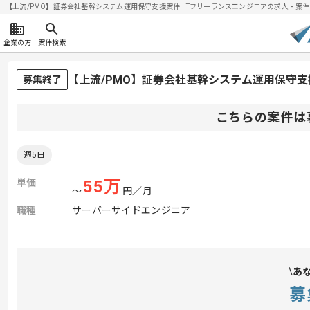
【上流/PMO】証券会社基幹システム運用保守支援案件| ITフリーランスエンジニアの求人・案件(202
企業の方
案件検索
【上流/PMO】証券会社基幹システム運用保守
募集終了
こちらの案件は
週5日
単価
55
万
〜
円／月
職種
サーバーサイドエンジニア
あ
募