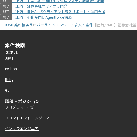
【上流】エネルギー向け生産管理システム構築要件定義
終了
【上流】証券会社向けアプリ開発
終了
【上流】自社SaaSクライアント導入サポート・運用支援
終了
【上流】不動産向けAgentforce構築
終了
HOME
案件検索
サーバーサイドエンジニア求人・案件
【上流/PMO】証券会社
案件検索
スキル
Java
Python
Ruby
Go
職種・ポジション
プログラマー(PG)
フロントエンドエンジニア
インフラエンジニア