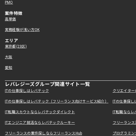
PMO
案件特徴
高単価
実務経験が浅い方OK
エリア
東京都(23区)
大阪
愛知
レバレジーズグループ関連サイト一覧
ITの仕事探しはレバテック
クリエイター
ITの仕事探しはレバテック（フリーランス向けサービス紹介）
ITの仕事探
IT転職スカウトならレバテックダイレクト
IT転職なら
ITエンジニア就活ならレバテックルーキー
フリーランス
フリーランスの案件探しならフリーランスHub
プログラミン