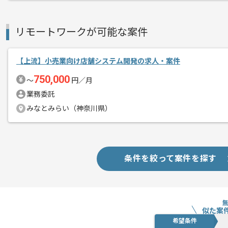
常駐での作業を見込んでおります。
リモートワークが可能な案件
【上流】小売業向け店舗システム開発の求人・案件
750,000
〜
円／月
業務委託
みなとみらい（神奈川県）
条件を絞って案件を探す
似た案
希望条件