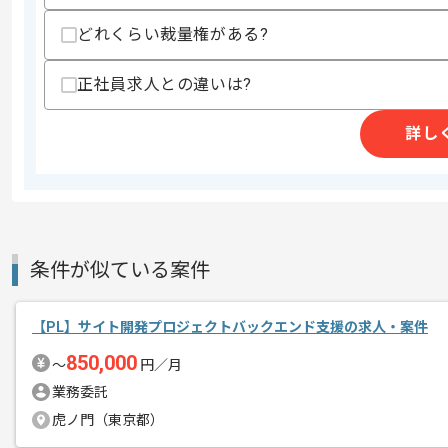
スキルに不安がある方へ
どれくらい裁量権がある?
上記に似た経験やスキルをお持ちであれば申
正社員求人との違いは?
詳し
商談回数
1回
その他募集要項
募集人数
1人
作業開始日
2025/04/30
条件が似ている案件
レバテックでの実績がある企業の案件で
エージェントからのコ
上流エンジニアでの開発経験を活かすこ
メント
【PL】サイト開発プロジェクトバックエンド支援の求人・案件
複数案件を保有している企業ですので、
850,000
ご経験と実績に応じてスライド案件のご
〜
円／月
新しいアイディアや技術を積極的に導入
業務委託
経験豊富なエンジニアと成長が出来る環
虎ノ門（東京都）
スキルアップされたい方、長期的に参画