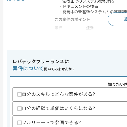
‐法改正でのシステム改修対応
‐ドキュメントの整備
‐開発中の新基幹システムとの連携調
この案件のポイント
業界
証券
業務内容
ソフトウェア開発
特徴
20代活躍中 , 30代活躍
レバテックフリーランスに
求めるスキル
案件について
聞いてみませんか？
スキル
・マネジメント経験
・ドキュメント作成経験
知りたい
・Oracleでの業務経験
・VB.net(.netFramework)での業務経験
自分のスキルでどんな案件がある?
・証券知見
歓迎スキル
自分の経験で単価はいくらになる?
・SVNのバージョン管理の業務での経験
・Javaの経験
フルリモートで参画できる?
・C言語の経験