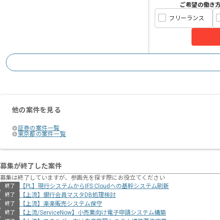
ご希望の働き
フリーランス
他の案件を見る
証券の案件一覧
東京都の案件一覧
募集が終了した案件
募集は終了していますが、参画先を探す際にお役立てください
【PL】現行システムからIFS Cloudへの基幹システム刷新
終了
【上流】銀行会員マスタDB処理検討
終了
【上流】楽楽販売システム保守
終了
【上流/ServiceNow】小売業向け電子申請システム構築
終了