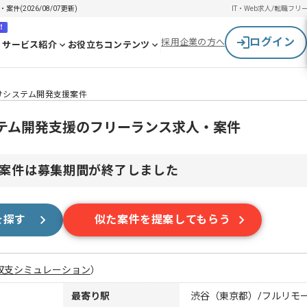
(2026/08/07更新)
IT・Web求人/転職
フリ
！
ログイン
採用企業の方へ
サービス紹介
お役立ちコンテンツ
向けシステム開発支援案件
ステム開発支援のフリーランス求人・案件
案件は募集期間が終了しました
を探す
似た案件を提案してもらう
収支シミュレーション
）
最寄り駅
渋谷（東京都）/フルリモ