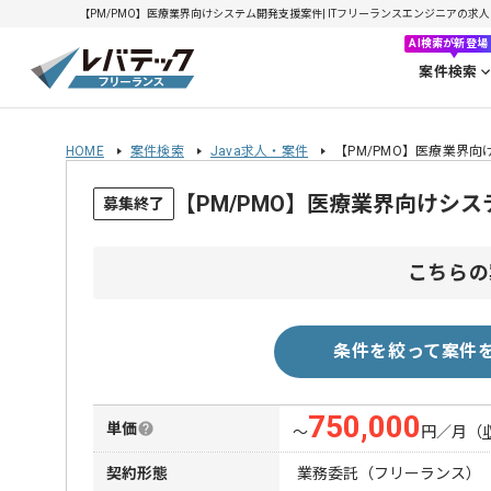
【PM/PMO】医療業界向けシステム開発支援案件| ITフリーランスエンジニアの求人・案件
AI検索が新登場
案件検索
HOME
案件検索
Java求人・案件
【PM/PMO】医療業界
【PM/PMO】医療業界向けシ
募集終了
こちらの
条件を絞って案件
750,000
単価
〜
円／月
（
契約形態
業務委託（フリーランス）