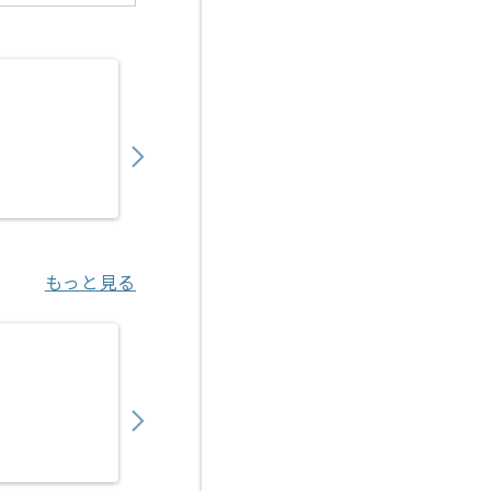
【PL】入管システム開発支援の求人・案件
1,050,000
〜
円／月
業務委託
日比谷（東京都）
もっと見る
【PM】医療ヘルスケア向けITサービス開発
750,000
〜
円／月
業務委託
渋谷（東京都）