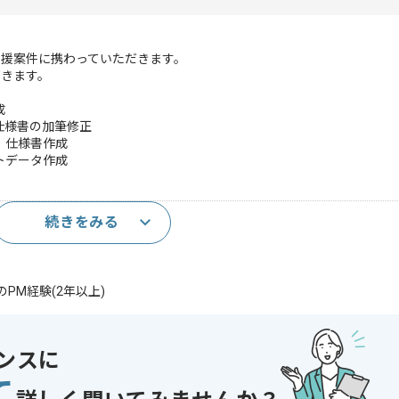
支援案件に携わっていただきます。
だきます。
成
仕様書の加筆修正
、仕様書作成
トデータ作成
続きをみる
発経験(5年以上)
PM経験(2年以上)
成
ンスに
仕様書の加筆修正
、仕様書の作成
て
トデータ作成