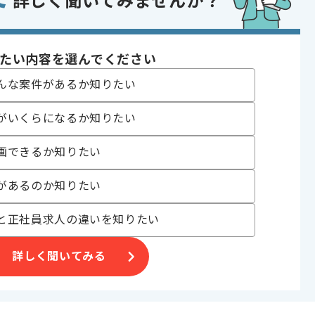
詳しく聞いてみませんか？
であれば申し込み可能なケースもございます！まずはお気軽にご相談ください！
たい内容を選んでください
コントロール
んな案件があるか知りたい
 , 30代活躍中 , 長期プロジェクト , BtoB向け , 新技術に積極的 , 服装自
がいくらになるか知りたい
画できるか知りたい
〜180時間
があるのか知りたい
と正社員求人の違いを知りたい
詳しく聞いてみる
いただきます。