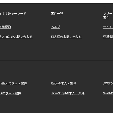
おすすめキーワード
案件一覧
フリー
案件
利用規約
ヘルプ
サイト
法人向けのお問い合わせ
個人様のお問い合わせ
登録者
Pythonの求人・案件
Rubyの求人・案件
AWS
C#の求人・案件
JavaScriptの求人・案件
Swif