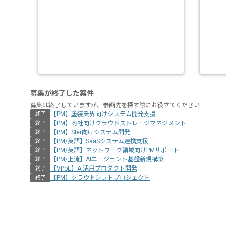
募集が終了した案件
募集は終了していますが、参画先を探す際にお役立てください
【PM】塗装業界向けシステム開発支援
終了
【PM】商社向けクラウドストレージマネジメント
終了
【PM】SIer向けシステム開発
終了
【PM/英語】SaaSシステム連携支援
終了
【PM/英語】ネットワーク領域向けPMサポート
終了
【PM/上流】AIエージェント基盤新規構築
終了
【VPoE】AI活用プロダクト開発
終了
【PM】クラウドシフトプロジェクト
終了