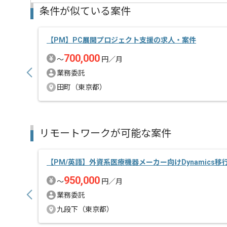
PM経験を活かしたい方にお勧めです。
条件が似ている案件
基本的にはフルリモートでの作業を見込んでおります
【PM】PC展開プロジェクト支援の求人・案件
700,000
〜
円／月
業務委託
田町（東京都）
リモートワークが可能な案件
【PM/英語】外資系医療機器メーカー向けDynamics
950,000
〜
円／月
業務委託
九段下（東京都）