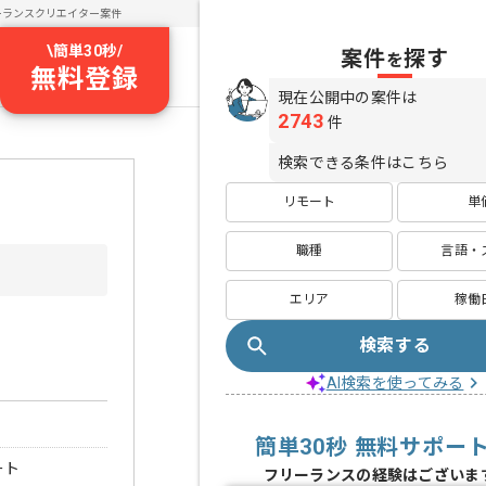
ーランスクリエイター案件
\
簡単30秒
/
案件
探す
を
無料登録
現在公開中の案件は
2743
件
検索できる条件はこちら
リモート
単
職種
言語・
エリア
稼働
検索する
AI検索を使ってみる
簡単30秒 無料サポー
ート
フリーランスの経験はございま