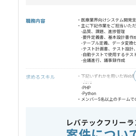
・医療業界向けシステム開発
職務内容
・主に下記作業をご担当いた
-品質、課題、進捗管理
-要件定義書、基本設計書作
-テーブル定義、データ変換
-テスト計画書、テスト設計
-自動テストで使用するテス
-会議進行、議事録作成
・下記いずれかを用いたWeb開
求めるスキル
-Java
-PHP
-Python
・メンバー5名以上のチームでの
・下記いずれかの実務経験
-品質、課題、進捗管理
-要件定義書、基本設計書作
レバテックフリーラ
-テーブル定義、データ変換
-テスト計画書、テスト設計
案件につい
-自動テストで使用するテス