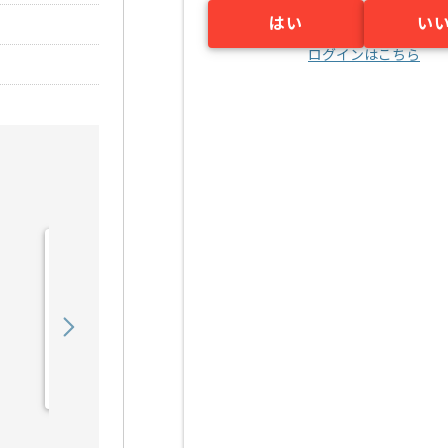
はい
い
ログインはこちら
【PL】入管システム開発
支援の求人・案件
1,050,000
〜
円／月
業務委託
日比谷（東京都）