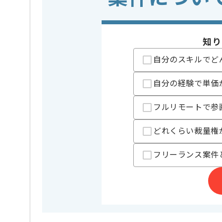
-会議進行、議事録作成
※上記に似た経験やスキルをお持ち
知り
業界
医療･福祉
この案件のポイント
業務内容
ベンダー
自分のスキルでど
特徴
20代活躍中
事
自分の経験で単価
精算条件
有
精算・お支払い
フルリモートで参
精算基準時間
140時間
どれくらい裁量権
支払いサイト
15日
フリーランス案件
担当者より
ERPシステム、ワークフローシステム開発事業等
を展開している企業でございます。
今回は医療業界向けシステム開発支援案件に携わって