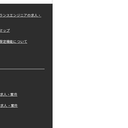
ランスエンジニアの求人・
マップ
限定機能について
の求人・案件
tの求人・案件