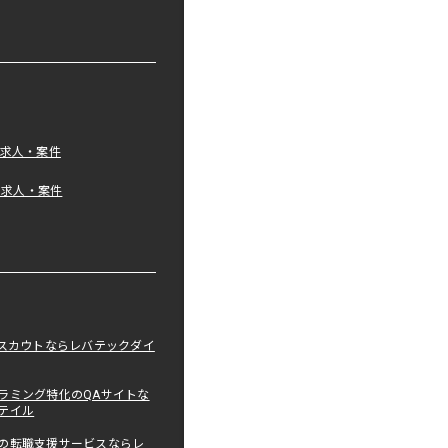
の求人・案件
tの求人・案件
職スカウトならレバテックダイ
ラミング特化のQAサイトな
テイル
の転職支援サービスならレ