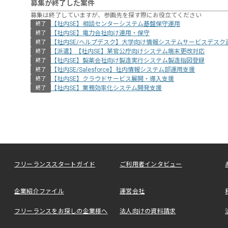
募集が終了した案件
募集は終了していますが、参画先を探す際にお役立てください
【社内SE】相談センターシステム基盤保守運用
終了
【社内SE】電力会社向け運用・保守
終了
【社内SE/ヘルプデスク】大学向け情報システムサービスデス
終了
【派遣】【社内SE】某官公庁向けシステム端末更改対応
終了
【社内SE】製薬会社向け製造実行システム製造指図登録
終了
【社内SE/Salesforce】社内情報システム部運用支援
終了
【社内SE】クラウドサービス展開・導入支援
終了
【社内SE】業務効率化システム開発支援
終了
フリーランススタートガイド
ご利用者インタビュー
企業紹介ファイル
運営会社
フリーランスをお探しの企業様へ
法人向けの資料請求