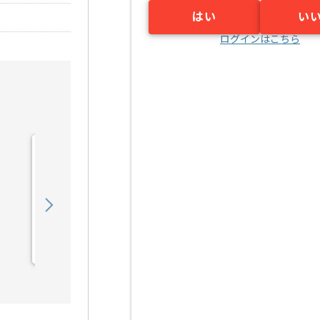
はい
い
ログインはこちら
【社内SE】ゲーム業界向
けシステム管理保守の求
人・案件
550,000
〜
円／月
業務委託
江坂（大阪府）