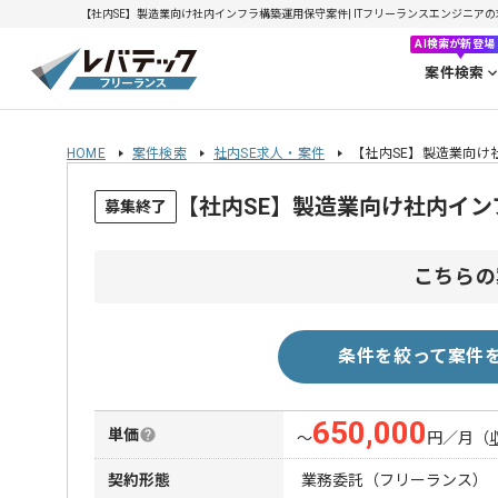
【社内SE】製造業向け社内インフラ構築運用保守案件| ITフリーランスエンジニアの求人・
AI検索が新登場
案件検索
HOME
案件検索
社内SE求人・案件
【社内SE】製造業向け
【社内SE】製造業向け社内イ
募集終了
こちらの
条件を絞って案件
650,000
単価
〜
円／月
（
契約形態
業務委託（フリーランス）