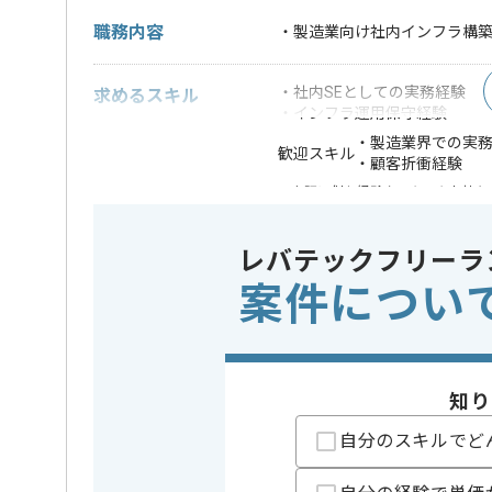
職務内容
・製造業向け社内インフラ構
・社内SEとしての実務経験
求めるスキル
・インフラ運用保守経験
・製造業界での実
歓迎スキル
・顧客折衝経験
※上記に似た経験やスキルをお持ち
特徴
20代活躍中
この案件のポイント
レバテックフリーラ
可能
案件につい
担当者より
非鉄金属スクラップ卸売事業を展開している企業でご
知り
今回は製造業向け社内インフラ構築運用保守案件に携
自分のスキルでど
社内SEとしての実務経験を活かしたい方にお勧めです