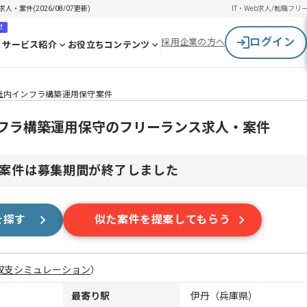
案件(2026/08/07更新)
IT・Web求人/転職
フリ
！
ログイン
採用企業の方へ
サービス紹介
お役立ちコンテンツ
社内インフラ構築運用保守案件
ンフラ構築運用保守のフリーランス求人・案件
案件は募集期間が終了しました
を探す
似た案件を提案してもらう
収支シミュレーション
）
最寄り駅
伊丹（兵庫県）