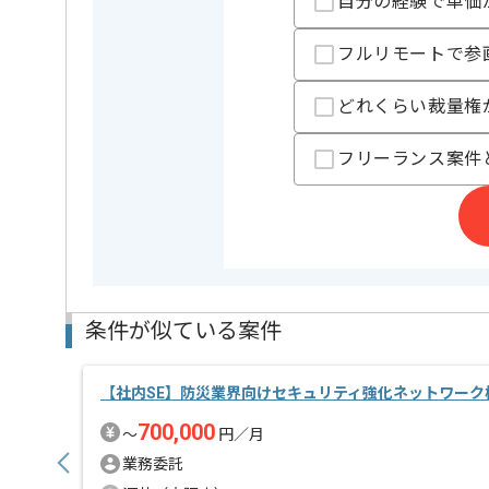
自分の経験で単価
週5日常駐での作業を見込んでおります。
フルリモートで参
どれくらい裁量権
フリーランス案件
条件が似ている案件
【社内SE】防災業界向けセキュリティ強化ネットワーク
700,000
〜
円／月
業務委託