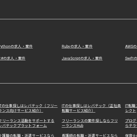
Pythonの求人・案件
Rubyの求人・案件
AWS
C#の求人・案件
JavaScriptの求人・案件
Swif
ITの仕事探しはレバテック（フリー
ITの仕事探しはレバテック（正社員
IT転
ランス向けサービス紹介）
転職サービス紹介）
レクト
フリーランス活動をサポートする
フリーランスの案件探しならフリ
プログ
レバテックプラットフォーム
ーランスHub
らテラ
介護職の転職・派遣サービスなら
看護師の転職・派遣サービスなら
保育士