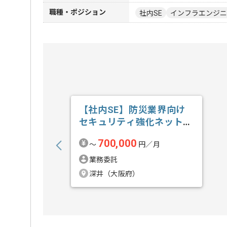
職種・ポジション
社内SE
インフラエンジニ
【社内SE】防災業界向け
セキュリティ強化ネットワ
ーク構築の求人・案件
700,000
〜
円／月
業務委託
深井（大阪府）