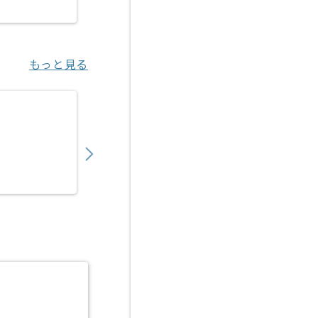
江坂（大阪府）
もっと見る
【社内SE】大手商社向け社内SEの求人・案件
700,000
〜
円／月
業務委託
飯田橋（東京都）