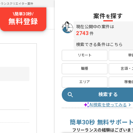
ーランスクリエイター案件
\
簡単30秒
/
案件
探す
を
無料登録
現在公開中の案件は
2743
件
検索できる条件はこちら
リモート
単
職種
言語・
エリア
稼働
検索する
AI検索を使ってみる
簡単30秒 無料サポー
フリーランスの経験はございま