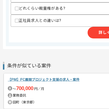
どれくらい裁量権がある?
スキルに不安がある方へ
上記に似た経験やスキルをお持ちであれば申
正社員求人との違いは?
詳し
商談回数
2回
その他募集要項
募集人数
1人
作業開始日
2025/04/01
条件が似ている案件
ITコンサルティング事業、システム開発
エージェントからのコ
レバテックの実績がある企業でございま
メント
【PM】PC展開プロジェクト支援の求人・案件
今回は大手メーカー向けプロダクト開発
700,000
〜
円／月
に携わっていただきます。
業務委託
田町（東京都）
PdM経験を活かしたい方にお勧めです。