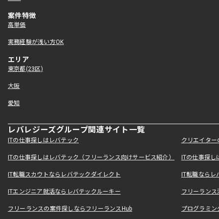
案件特徴
高単価
実務経験が浅い方OK
エリア
東京都(23区)
大阪
愛知
レバレジーズグループ関連サイト一覧
ITの仕事探しはレバテック
クリエイター
ITの仕事探しはレバテック（フリーランス向けサービス紹介）
ITの仕事探
IT転職スカウトならレバテックダイレクト
IT転職なら
ITエンジニア就活ならレバテックルーキー
フリーランス
フリーランスの案件探しならフリーランスHub
プログラミン