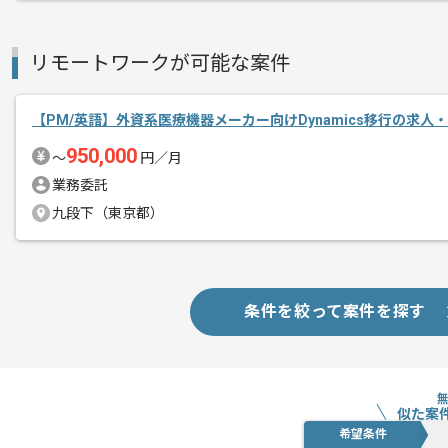
基本的には一部リモートでの作業を見込
リモートワークが可能な案件
【PM/英語】外資系医療機器メーカー向けDynamics移行の求人
950,000
〜
円／月
業務委託
九段下（東京都）
条件を絞って案件を探す
似た案
希望条件