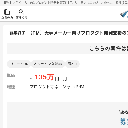
【PM】大手メーカー向けプロダクト開発支援案件| ITフリーランスエンジニアの求人・案件(2026/
企業の方
案件検索
【PM】大手メーカー向けプロダクト開発支援の
募集終了
こちらの案件は
リモートOK
オンライン商談OK
週5日
単価
135
万
〜
円／月
職種
プロダクトマネージャー(PdM)
あ
募