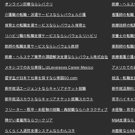
オンライン診療ならレバクリ
医療・ヘルス
介護職の転職・派遣サービスならレバウェル介護
看護師の転職
保育士の転職支援サービスならレバウェル保育士
医療技師の転
リハビリ職の転職支援サービスならレバウェルリハビリ
栄養士の転職
医師の転職支援サービスならレバウェル医師
薬剤師の転職
医療・ヘルスケア業界の課題解決支援ならレバウェル株式会社
医療看護介護の
メキシコでのお仕事探しはLeverages Career Mexico
アメリカでのお仕事
留学生が日本で仕事を探すなら帰国GO.com
就活・転職支
新卒就活エージェントならキャリアチケット就職
新卒就活無料
新卒就活スカウトならキャリアチケット就職スカウト
若手ハイキャ
フリーター・既卒・未経験の就職・再就職ならハタラクティブ
未経験・若手
障がい者雇用ならワークリア
M&A支援な
らくらく入退院支援システムならわんコネ
AI面接ならNAL