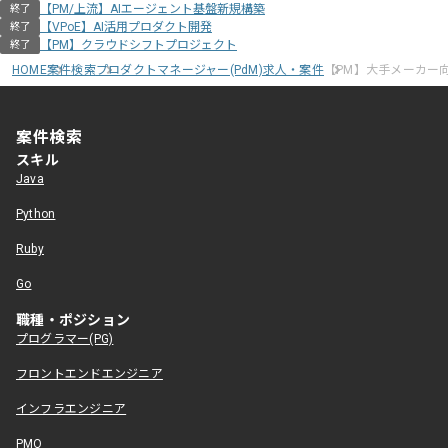
【PM/上流】AIエージェント基盤新規構築
終了
【VPoE】AI活用プロダクト開発
終了
【PM】クラウドシフトプロジェクト
終了
HOME
案件検索
プロダクトマネージャー(PdM)求人・案件
【PM】大手メーカー
案件検索
スキル
Java
Python
Ruby
Go
職種・ポジション
プログラマー(PG)
フロントエンドエンジニア
インフラエンジニア
PMO