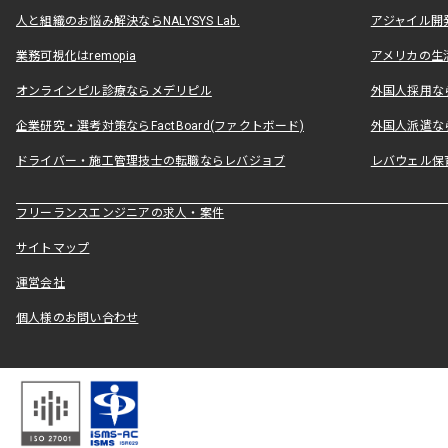
人と組織のお悩み解決ならNALYSYS Lab.
アジャイル開発なら
業務可視化はremopia
アメリカの生活
オンラインピル診療ならメデリピル
外国人採用ならLe
企業研究・選考対策ならFactBoard(ファクトボード)
外国人派遣なら
ドライバー・施工管理技士の転職ならレバジョブ
レバウェル保
フリーランスエンジニアの求人・案件
サイトマップ
運営会社
個人様のお問い合わせ