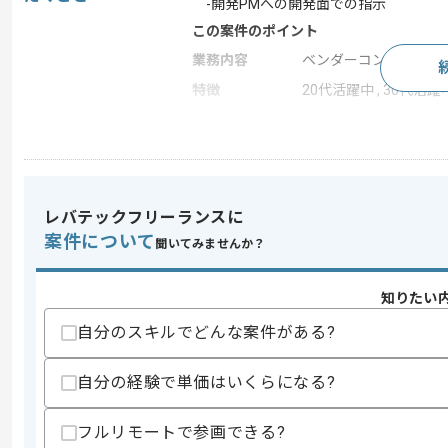
-開発PMへの開発面での指示
この案件のポイント
業務内容
ベンダーコントロール
特徴
20代活躍中 , 30代活躍
求めるスキル
スキル
・プロダクト戦略及び市場分析経験
・顧客ニーズや市場動向リサーチ経験
レバテックフリーランスに
・競合分析やデータ分析をもとにプロダ
案件について
聞いてみませんか？
・プロダクトロードマップ策定経験
・短期や中長期プロダクト計画立案経験
・RICEやMoSCoWのフレームワーク
知りたい
・要件定義経験
・MVP設計と仮説検証経験
自分のスキルでどんな案件がある?
・価格戦略及び収益モデル設計経験
・AARRRを考慮した施策立案経験
自分の経験で単価はいくらになる?
・KPI設計とモニタリング作成経験
歓迎スキル
フルリモートで参画できる?
・ABテストやユーザーデータ分析及び