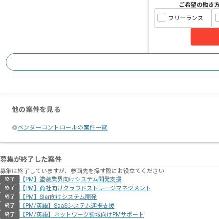
ご希望の働き
フリーランス
他の案件を見る
ベンダーコントロールの案件一覧
募集が終了した案件
募集は終了していますが、参画先を探す際にお役立てください
【PM】塗装業界向けシステム開発支援
終了
【PM】商社向けクラウドストレージマネジメント
終了
【PM】SIer向けシステム開発
終了
【PM/英語】SaaSシステム連携支援
終了
【PM/英語】ネットワーク領域向けPMサポート
終了