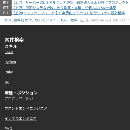
【上流】サーバーOS/ミドルウェア更新・EDR導入および移行プロジェクト
終了
【上流】次期システム更改に伴う提案・見積・評価および設計構築
終了
【上流(インフラエンジニア)】IT業界向けクラウド移行システム設計構築
終了
HOME
案件検索
クラウドエンジニア求人・案件
【上流/ServiceNow】toB
案件検索
スキル
Java
Python
Ruby
Go
職種・ポジション
プログラマー(PG)
フロントエンドエンジニア
インフラエンジニア
PMO