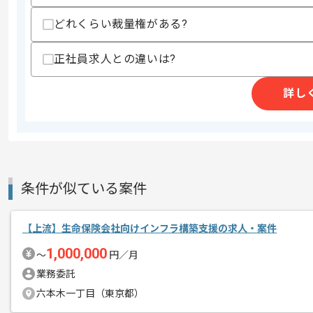
作業開始日
2025/04/01
どれくらい裁量権がある?
正社員求人との違いは?
IT×業務コンサルティングサービス、ア
エージェントからのコ
を展開している企業でございます。
メント
詳し
今回はtoB向けクラウドサービス導入支
ServiceNowを用いた実務経験を活か
基本的には一部リモートでの作業を見込
条件が似ている案件
【上流】生命保険会社向けインフラ構築支援の求人・案件
1,000,000
〜
円／月
業務委託
六本木一丁目（東京都）