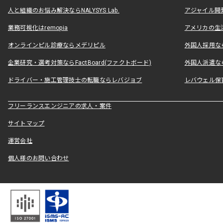
人と組織のお悩み解決ならNALYSYS Lab.
アジャイル開発なら
業務可視化はremopia
アメリカの生活
オンラインピル診療ならメデリピル
外国人採用ならLe
企業研究・選考対策ならFactBoard(ファクトボード)
外国人派遣なら
ドライバー・施工管理技士の転職ならレバジョブ
レバウェル保
フリーランスエンジニアの求人・案件
サイトマップ
運営会社
個人様のお問い合わせ