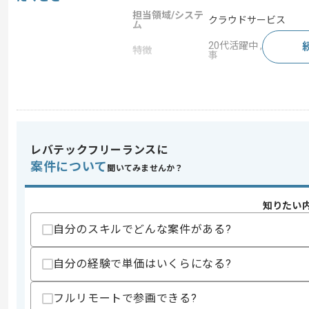
担当領域/システ
クラウドサービス
ム
20代活躍中 , 30代活躍
特徴
事
求めるスキル
スキル
・ServiceNow設計や開発経験
歓迎スキル
レバテックフリーランスに
案件について
・クラウドサービス導入支援経験
聞いてみませんか？
スキルに不安がある方へ
知りたい
上記に似た経験やスキルをお持ちであれば申
自分のスキルでどんな案件がある?
自分の経験で単価はいくらになる?
商談回数
1回
その他募集要項
募集人数
1人
フルリモートで参画できる?