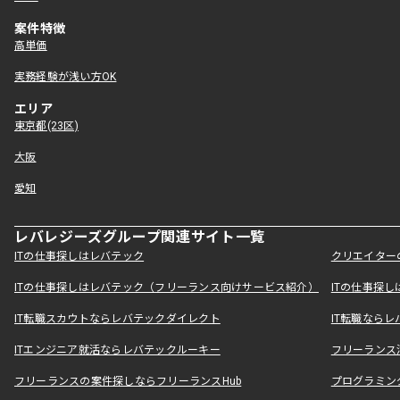
案件特徴
高単価
実務経験が浅い方OK
エリア
東京都(23区)
大阪
愛知
レバレジーズグループ関連サイト一覧
ITの仕事探しはレバテック
クリエイター
ITの仕事探しはレバテック（フリーランス向けサービス紹介）
ITの仕事探
IT転職スカウトならレバテックダイレクト
IT転職なら
ITエンジニア就活ならレバテックルーキー
フリーランス
フリーランスの案件探しならフリーランスHub
プログラミン