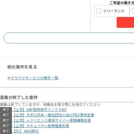
ご希望の働き
フリーランス
他の案件を見る
クラウドサービスの案件一覧
募集が終了した案件
募集は終了していますが、参画先を探す際にお役立てください
【上流】SAP運用保守インフラAO
終了
【上流】大手公共系一般社団法人向けPBX更改支援
終了
【上流】レジリエンス領域サイバー環境構築支援
終了
【上流】セキュリティ施策推進支援
終了
【PL】 AWS移行
終了