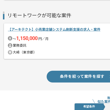
リモートワークが可能な案件
【アーキテクト】小売業店舗システム刷新支援の求人・案件
1,150,000
〜
円／月
業務委託
大崎（東京都）
条件を絞って案件を探す
似た案
希望条件