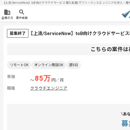
【上流/ServiceNow】toB向けクラウドサービス導入支援| ITフリーランスエンジニアの求人・案件(2
企業の方
案件検索
【上流/ServiceNow】toB向けクラウドサ
募集終了
こちらの案件は
リモートOK
オンライン商談OK
週5日
単価
85
万
〜
円／月
職種
クラウドエンジニア
あ
募