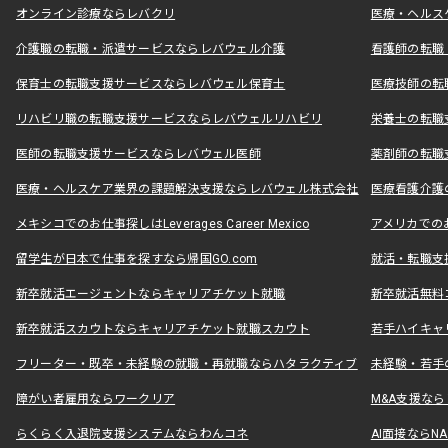
オンライン診療ならレバクリ
医療・ヘルス
介護職の転職・派遣サービスならレバウェル介護
看護師の転職
保育士の転職支援サービスならレバウェル保育士
医療技師の転
リハビリ職の転職支援サービスならレバウェルリハビリ
栄養士の転職
医師の転職支援サービスならレバウェル医師
薬剤師の転職
医療・ヘルスケア業界の課題解決支援ならレバウェル株式会社
医療看護介護の
メキシコでのお仕事探しはLeverages Career Mexico
アメリカでのお仕事
留学生が日本で仕事を探すなら帰国GO.com
就活・転職支
新卒就活エージェントならキャリアチケット就職
新卒就活無料
新卒就活スカウトならキャリアチケット就職スカウト
若手ハイキャ
フリーター・既卒・未経験の就職・再就職ならハタラクティブ
未経験・若手
障がい者雇用ならワークリア
M&A支援な
らくらく入退院支援システムならわんコネ
AI面接ならNAL