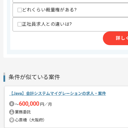
支払いサイト
15日
どれくらい裁量権がある?
正社員求人との違いは?
商談回数
2回
その他募集要項
募集人数
1人
詳し
作業開始日
2025/04/14
これまでのご経験を活かしたい方におす
エージェントからのコ
ぜひ一度、ご商談で雰囲気等掴んでいた
条件が似ている案件
メント
週5日常駐での作業を想定しております
【Java】会計システムマイグレーションの求人・案件
600,000
〜
円／月
業務委託
心斎橋（大阪府）