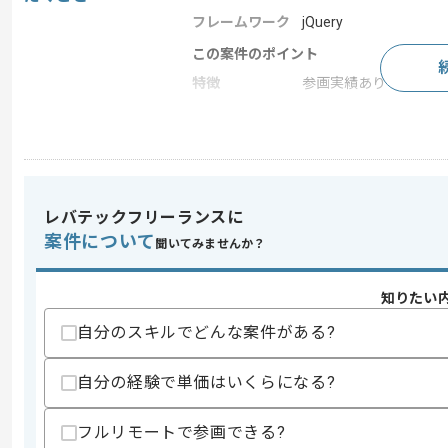
フレームワーク
jQuery
この案件のポイント
特徴
参画実績あり
求めるスキル
スキル
・以下を用いた開発経験
-JavaScript
レバテックフリーランスに
-Java
案件について
-jQuery
聞いてみませんか？
スキルに不安がある方へ
知りたい
上記に似た経験やスキルをお持ちであれば申
自分のスキルでどんな案件がある?
自分の経験で単価はいくらになる?
精算条件
有
精算・お支払い
精算基準時間
150時間〜200時間
フルリモートで参画できる?