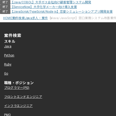
【Java/COBOL】大手ガス会社向け顧客管理システム開発
終了
【ServiceNow】大手化学メーカー向け導入支援
終了
【JavaScript/TypeScript/Node.js】恋愛シミュレーションアプリ開発支援
終了
HOME
案件検索
Java求人・案件
【Java/JavaScript】窓口業務システム改善案
案件検索
スキル
Java
Python
Ruby
Go
職種・ポジション
プログラマー(PG)
フロントエンドエンジニア
インフラエンジニア
PMO