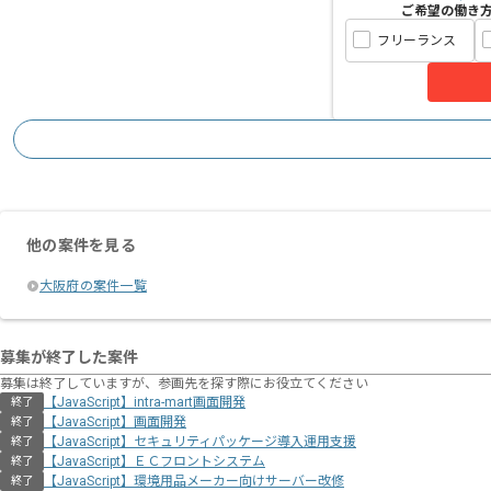
ご希望の働き
フリーランス
他の案件を見る
大阪府の案件一覧
募集が終了した案件
募集は終了していますが、参画先を探す際にお役立てください
【JavaScript】intra-mart画面開発
終了
【JavaScript】画面開発
終了
【JavaScript】セキュリティパッケージ導入運用支援
終了
【JavaScript】ＥＣフロントシステム
終了
【JavaScript】環境用品メーカー向けサーバー改修
終了