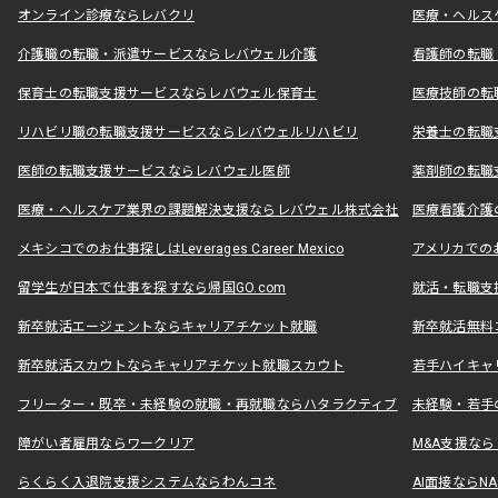
オンライン診療ならレバクリ
医療・ヘルス
介護職の転職・派遣サービスならレバウェル介護
看護師の転職
保育士の転職支援サービスならレバウェル保育士
医療技師の転
リハビリ職の転職支援サービスならレバウェルリハビリ
栄養士の転職
医師の転職支援サービスならレバウェル医師
薬剤師の転職
医療・ヘルスケア業界の課題解決支援ならレバウェル株式会社
医療看護介護の
メキシコでのお仕事探しはLeverages Career Mexico
アメリカでのお仕事
留学生が日本で仕事を探すなら帰国GO.com
就活・転職支
新卒就活エージェントならキャリアチケット就職
新卒就活無料
新卒就活スカウトならキャリアチケット就職スカウト
若手ハイキャ
フリーター・既卒・未経験の就職・再就職ならハタラクティブ
未経験・若手
障がい者雇用ならワークリア
M&A支援な
らくらく入退院支援システムならわんコネ
AI面接ならNAL