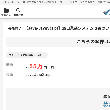
【Java/JavaScript】窓口業務システム改善案件| ITフリーランスエンジニアの求人・案件(2026/
企業の方
案件検索
【Java/JavaScript】窓口業務システム改
募集終了
こちらの案件は
オンライン商談OK
週5日
単価
55
万
〜
円／月
言語
Java
,
JavaScript
あ
募