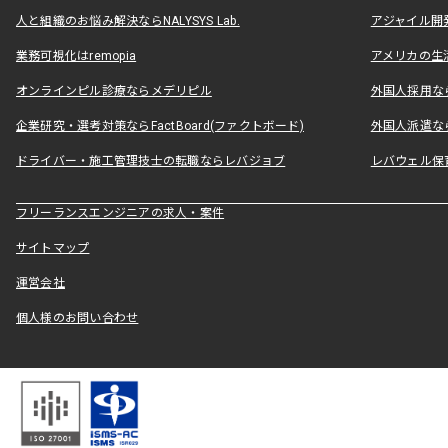
人と組織のお悩み解決ならNALYSYS Lab.
アジャイル開発なら
業務可視化はremopia
アメリカの生活
オンラインピル診療ならメデリピル
外国人採用ならLe
企業研究・選考対策ならFactBoard(ファクトボード)
外国人派遣なら
ドライバー・施工管理技士の転職ならレバジョブ
レバウェル保
フリーランスエンジニアの求人・案件
サイトマップ
運営会社
個人様のお問い合わせ