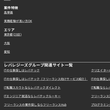
案件特徴
高単価
実務経験が浅い方OK
エリア
東京都(23区)
大阪
愛知
レバレジーズグループ関連サイト一覧
ITの仕事探しはレバテック
クリエイター
ITの仕事探しはレバテック（フリーランス向けサービス紹介）
ITの仕事探
IT転職スカウトならレバテックダイレクト
IT転職なら
ITエンジニア就活ならレバテックルーキー
フリーランス
フリーランスの案件探しならフリーランスHub
プログラミン