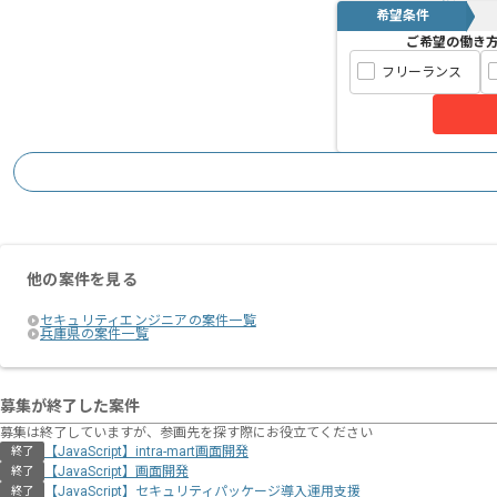
希望条件
ご希望の働き
フリーランス
他の案件を見る
セキュリティエンジニアの案件一覧
兵庫県の案件一覧
募集が終了した案件
募集は終了していますが、参画先を探す際にお役立てください
【JavaScript】intra-mart画面開発
終了
【JavaScript】画面開発
終了
【JavaScript】セキュリティパッケージ導入運用支援
終了