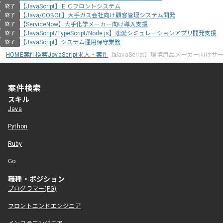
【JavaScript】ＥＣフロントシステム
終了
【Java/COBOL】大手ガス会社向け顧客管理システム開発
終了
【ServiceNow】大手化学メーカー向け導入支援
終了
【JavaScript/TypeScript/Node.js】恋愛シミュレーションアプリ開発支援
終了
【JavaScript】システム運用保守業務
終了
HOME
案件検索
JavaScript求人・案件
【JavaScript】環境用品メーカー向け
案件検索
スキル
Java
Python
Ruby
Go
職種・ポジション
プログラマー(PG)
フロントエンドエンジニア