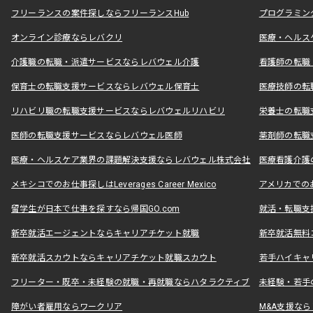
フリーランスの案件探しならフリーランスHub
プログラミン
オンライン診療ならレバクリ
医療・ヘルス
介護職の転職・派遣サービスならレバウェル介護
看護師の転職
保育士の転職支援サービスならレバウェル保育士
医療技師の転
リハビリ職の転職支援サービスならレバウェルリハビリ
栄養士の転職
医師の転職支援サービスならレバウェル医師
薬剤師の転職
医療・ヘルスケア業界の課題解決支援ならレバウェル株式会社
医療看護介護の
メキシコでのお仕事探しはLeverages Career Mexico
アメリカでのお仕事
留学生が日本で仕事を探すなら帰国GO.com
就活・転職支
新卒就活エージェントならキャリアチケット就職
新卒就活無料
新卒就活スカウトならキャリアチケット就職スカウト
若手ハイキャ
フリーター・既卒・未経験の就職・再就職ならハタラクティブ
未経験・若手
障がい者雇用ならワークリア
M&A支援な