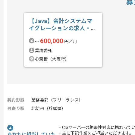
募
【Java】会計システムマ
イグレーションの求人・案
件
600,000
〜
円／月
業務委託
心斎橋（大阪府）
契約形態
業務委託（フリーランス）
最寄り駅
北伊丹（兵庫県）
・CISサーバーの脆弱性対応に携わって
・主に下記作業をご担当いただきます。
あなたに担当していた