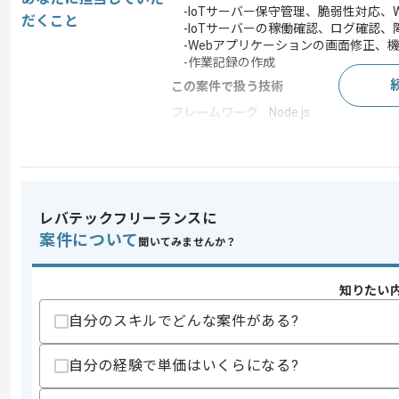
-IoTサーバー保守管理、脆弱性対応、
だくこと
-IoTサーバーの稼働確認、ログ確認、
-Webアプリケーションの画面修正、
-作業記録の作成
この案件で扱う技術
フレームワーク
Node.js
クラウド
AWS
この案件のポイント
業務内容
情報セキュリティ
レバテックフリーランスに
特徴
BtoB向け
案件について
聞いてみませんか？
求めるスキル
知りたい
スキル
・サーバー運用保守経験、 脆弱性対応 
自分のスキルでどんな案件がある?
・Webアプリケーション開発 または 改
・HTML 、CSS 、JavaScript、PH
・ データベースの操作経験
自分の経験で単価はいくらになる?
歓迎スキル