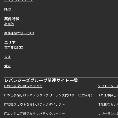
インフラエンジニア
PMO
案件特徴
高単価
実務経験が浅い方OK
エリア
東京都(23区)
大阪
愛知
レバレジーズグループ関連サイト一覧
ITの仕事探しはレバテック
クリエイター
ITの仕事探しはレバテック（フリーランス向けサービス紹介）
ITの仕事探
IT転職スカウトならレバテックダイレクト
IT転職なら
ITエンジニア就活ならレバテックルーキー
フリーランス