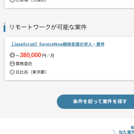
心斎橋（大阪府）
リモートワークが可能な案件
【JavaScript】ServiceNow開発支援の求人・案件
380,000
〜
円／月
業務委託
日比谷（東京都）
条件を絞って案件を探す
似た案