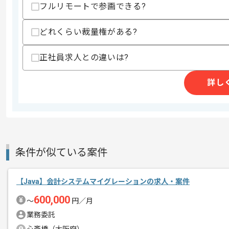
フルリモートで参画できる?
・AIを活用してのプログラミング改修経
・IOTシステム、AWS環境の運用経験
どれくらい裁量権がある?
スキルに不安がある方へ
上記に似た経験やスキルをお持ちであれば申
正社員求人との違いは?
詳し
商談回数
2回
その他募集要項
募集人数
1人
作業開始日
2026/06/17
条件が似ている案件
清掃用品や施設用品、家庭日用品等の総
エージェントからのコ
【Java】会計システムマイグレーションの求人・案件
サーバー改修案件に携わっていただきま
メント
セキュリティ改修のご経験を活かしたい
600,000
〜
円／月
業務委託
基本的には、常駐とリモートのハイブリ