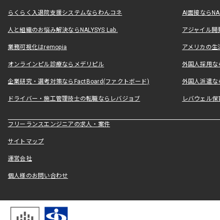
らくらく入退院支援システムならわんコネ
AI面接ならNAL
人と組織のお悩み解決ならNALYSYS Lab.
アジャイル開発なら
業務可視化はremopia
アメリカの生活
オンラインピル診療ならメデリピル
外国人採用ならLe
企業研究・選考対策ならFactBoard(ファクトボード)
外国人派遣なら
ドライバー・施工管理技士の転職ならレバジョブ
レバウェル保
フリーランスエンジニアの求人・案件
サイトマップ
運営会社
個人様のお問い合わせ