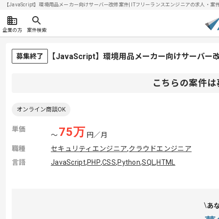
【JavaScript】環境用品メーカー向けサーバー改修案件| ITフリーランスエンジニアの求人・案件(20
企業の方
案件検索
【JavaScript】環境用品メーカー向けサー
募集終了
こちらの案件は
オンライン商談OK
単価
75
万
〜
円／月
職種
セキュリティエンジニア
,
クラウドエンジニア
言語
JavaScript
,
PHP
,
CSS
,
Python
,
SQL
,
HTML
あ