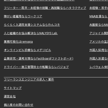
フリーター・既卒・未経験の就職・再就職ならハタラクティブ
未経験・若手
障がい者雇用ならワークリア
M&A支援な
らくらく入退院支援システムならわんコネ
AI面接ならNAL
人と組織のお悩み解決ならNALYSYS Lab.
アジャイル開発なら
業務可視化はremopia
アメリカの生活
オンラインピル診療ならメデリピル
外国人採用ならLe
企業研究・選考対策ならFactBoard(ファクトボード)
外国人派遣なら
ドライバー・施工管理技士の転職ならレバジョブ
レバウェル保
フリーランスエンジニアの求人・案件
サイトマップ
運営会社
個人様のお問い合わせ