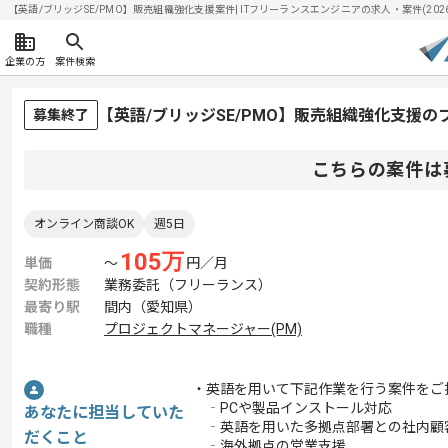
【英語/ブリッジSE/PMO】販売組織強化支援案件| ITフリーランスエンジニアの求人・案件(2026/
企業の方
案件検索
【英語/ブリッジSE/PMO】販売組織強化支援
募集終了
こちらの案件は
オンライン商談OK
週5日
105
万
単価
〜
円／月
契約形態
業務委託（フリーランス）
最寄り駅
間内（愛知県）
職種
プロジェクトマネージャー(PM)
・英語を用いて下記作業を行う案件をご
‐PCや製品インストール対応
あなたに担当していた
‐英語を用いた多拠点部署との社内顧
だくこと
‐海外拠点の営業支援