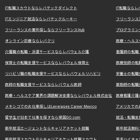
IT転職スカウトならレバテックダイレクト
IT転職なら
ITエンジニア就活ならレバテックルーキー
フリーランス
フリーランスの案件探しならフリーランスHub
プログラミン
オンライン診療ならレバクリ
医療・ヘルス
介護職の転職・派遣サービスならレバウェル介護
看護師の転職
保育士の転職支援サービスならレバウェル保育士
医療技師の転
リハビリ職の転職支援サービスならレバウェルリハビリ
栄養士の転職
医師の転職支援サービスならレバウェル医師
薬剤師の転職
医療・ヘルスケア業界の課題解決支援ならレバウェル株式会社
医療看護介護の
メキシコでのお仕事探しはLeverages Career Mexico
アメリカでのお仕事
留学生が日本で仕事を探すなら帰国GO.com
就活・転職支
新卒就活エージェントならキャリアチケット就職
新卒就活無料
新卒就活スカウトならキャリアチケット就職スカウト
若手ハイキャ