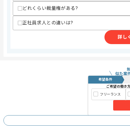
精算条件
有
精算・お支払い
どれくらい裁量権がある?
精算基準時間
140時間〜180時間
支払いサイト
15日
正社員求人との違いは?
詳し
商談回数
1回
その他募集要項
募集人数
1人
作業開始日
2025/06/02
似た案
希望条件
電子刺繍機および関連機器の研究開発事
ご希望の働き
エージェントからのコ
今回は英語を用いて海外拠点の販売体制
フリーランス
メント
英会話経験を活かしたい方におすすめの