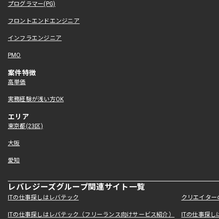
プログラマー(PG)
フロントエンドエンジニア
インフラエンジニア
PMO
案件特徴
高単価
実務経験が浅い方OK
エリア
東京都(23区)
大阪
愛知
レバレジーズグループ関連サイト一覧
ITの仕事探しはレバテック
クリエイター
ITの仕事探しはレバテック（フリーランス向けサービス紹介）
ITの仕事探