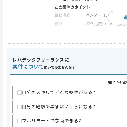
この案件のポイント
業務内容
ベンダーコントロール
特徴
20代活躍中 , 30代活躍
求めるスキル
スキル
・ITに関する知見
・英会話スキル
レバテックフリーランスに
・社内顧客折衝の経験
案件について
聞いてみませんか？
歓迎スキル
・PM経験
知りたい
・営業経験
自分のスキルでどんな案件がある?
スキルに不安がある方へ
上記に似た経験やスキルをお持ちであれば申
自分の経験で単価はいくらになる?
フルリモートで参画できる?