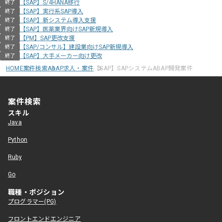
【SAP】S/4HANA移行
終了
【SAP】実行系SAP導入
終了
【SAP】新システム導入支援
終了
【SAP】医薬業界向けSAP新規導入
終了
【PM】SAP更改支援
終了
【SAP/コンサル】建設業向けSAP新規導入
終了
【SAP】大手メーカー向け更改
終了
HOME
案件検索
ABAP求人・案件
【SAP】SAPシステムABAP開発案件
案件検索
スキル
Java
Python
Ruby
Go
職種・ポジション
プログラマー(PG)
フロントエンドエンジニア