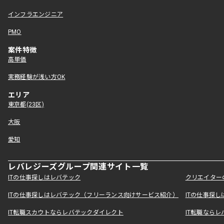
インフラエンジニア
PMO
案件特徴
高単価
実務経験が浅い方OK
エリア
東京都(23区)
大阪
愛知
レバレジーズグループ関連サイト一覧
ITの仕事探しはレバテック
クリエイター
ITの仕事探しはレバテック（フリーランス向けサービス紹介）
ITの仕事探
IT転職スカウトならレバテックダイレクト
IT転職なら