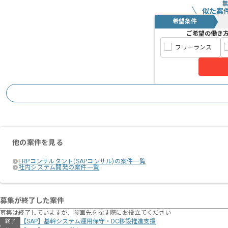
似た案
希望条件
ご希望の働き
フリーランス
他の案件を見る
ERPコンサルタント(SAPコンサル)の案件一覧
社内システム開発の案件一覧
募集が終了した案件
募集は終了していますが、参画先を探す際にお役立てください
【SAP】基幹システム運用保守・DC移設推進支援
終了