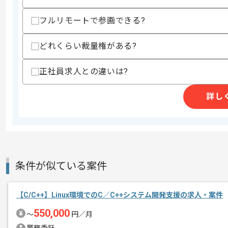
フルリモートで参画できる?
商談回数
2回
どれくらい裁量権がある?
その他募集要項
募集人数
1人
正社員求人との違いは?
作業開始日
2025/03/31
詳し
SAPの経験を活かすことができます。
エージェントからのコ
複数案件を保有している企業ですので、
メント
ご経験と実績に応じてスライド案件のご
新しいアイディアや技術を積極的に導入
条件が似ている案件
経験豊富なエンジニアと成長が出来る環
スキルアップされたい方、長期的に参画
【C/C++】Linux環境でのC／C++システム開発支援の求人・案件
550,000
〜
円／月
基本的には一部リモート作業を見込んで