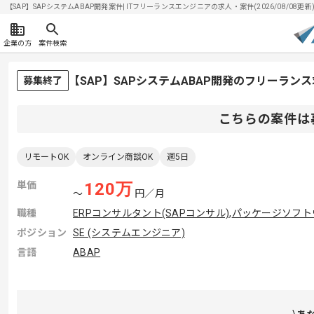
【SAP】SAPシステムABAP開発案件| ITフリーランスエンジニアの求人・案件(2026/08/08更新
企業の方
案件検索
【SAP】SAPシステムABAP開発のフリーラン
募集終了
こちらの案件は
リモートOK
オンライン商談OK
週5日
単価
120
万
〜
円／月
職種
ERPコンサルタント(SAPコンサル)
,
パッケージソフト
ポジション
SE (システムエンジニア)
言語
ABAP