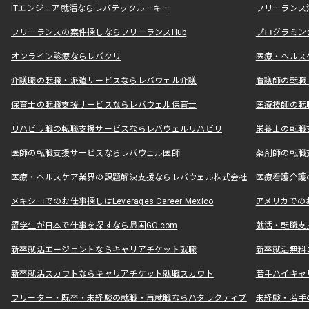
ITエンジニア就活ならレバテックルーキー
フリーランス
フリーランスの案件探しならフリーランスHub
プログラミン
オンライン診療ならレバクリ
医療・ヘルス
介護職の転職・派遣サービスならレバウェル介護
看護師の転職
保育士の転職支援サービスならレバウェル保育士
医療技師の転
リハビリ職の転職支援サービスならレバウェルリハビリ
栄養士の転職
医師の転職支援サービスならレバウェル医師
薬剤師の転職
医療・ヘルスケア業界の課題解決支援ならレバウェル株式会社
医療看護介護の
メキシコでのお仕事探しはLeverages Career Mexico
アメリカでのお仕事
留学生が日本で仕事を探すなら帰国GO.com
就活・転職支
新卒就活エージェントならキャリアチケット就職
新卒就活無料
新卒就活スカウトならキャリアチケット就職スカウト
若手ハイキャ
フリーター・既卒・未経験の就職・再就職ならハタラクティブ
未経験・若手