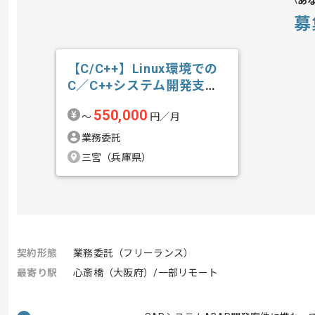
あ
募
【C/C++】Linux環境での
C／C++システム開発支援
の求人・案件
550,000
〜
円／月
業務委託
三宮（兵庫県）
契約形態
業務委託（フリーランス）
最寄り駅
心斎橋（大阪府）/一部リモート