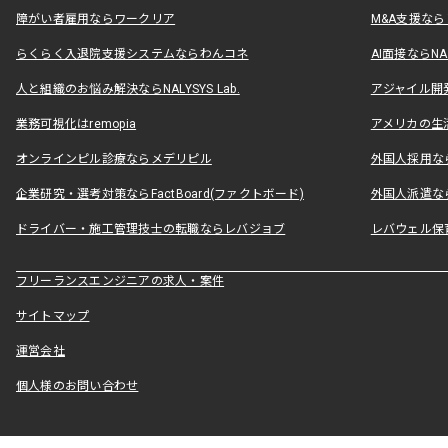
障がい者雇用ならワークリア
M&A支援な
らくらく入退院支援システムならわんコネ
AI面接ならNAL
人と組織のお悩み解決ならNALYSYS Lab.
アジャイル開発なら
業務可視化はremopia
アメリカの生活
オンラインピル診療ならメデリピル
外国人採用ならLe
企業研究・選考対策ならFactBoard(ファクトボード)
外国人派遣なら
ドライバー・施工管理技士の転職ならレバジョブ
レバウェル保
フリーランスエンジニアの求人・案件
サイトマップ
運営会社
個人様のお問い合わせ