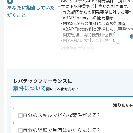
・SAPシステムABAP開発案件に携わっ
・主に下記作業をご担当いただきます。
あなたに担当していた
-作業部門からの開発要望に対する要
だくこと
-ABAP Factoryへの開発指示
-開発SEからの依頼による技術調査
-ABAP Factory側と連携した、開
-開発管理、開発優先順位検討
-開発の概要設計、詳細設計レビュー、
この案件のポイント
業務内容
社内システム開発
特徴
20代活躍中 , 30代活躍
レバテックフリーランスに
案件について
求めるスキル
聞いてみませんか？
スキル
・ABAP開発経験
・ABAP開発における要件定義や設計経
知りたい
・ABAP開発における工数見積もり精査
・開発管理経験
自分のスキルでどんな案件がある?
スキルに不安がある方へ
自分の経験で単価はいくらになる?
上記に似た経験やスキルをお持ちであれば申