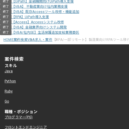
【UiPath】金融機関向けUiPath導入支援
終了
【VBA】 不動産業向け社内業務支援
終了
【VBA】既存Accessツール改修・機能追加
終了
【RPA】UiPath導入支援
終了
【Access】Accessシステム改修
終了
【VBA】金融業界向けシステム開発
終了
【VBA/社内SE】生活保護追加支給業務委託
終了
HOME
案件検索
VBA求人・案件
【RPA/一部リモート】製造業向けRPAツール移
案件検索
スキル
Java
Python
Ruby
Go
職種・ポジション
プログラマー(PG)
フロントエンドエンジニア