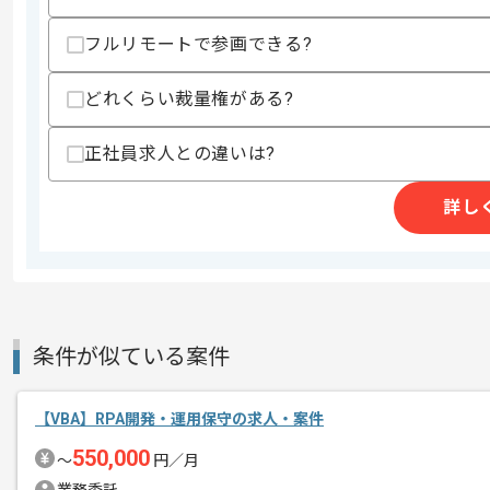
作業開始日
2025/06/02
フルリモートで参画できる?
どれくらい裁量権がある?
こめ油製造事業やファインケミカル事業
エージェントからのコ
今回は製造業向けRPAツール移行案件に
メント
正社員求人との違いは?
RPAツールを用いた実務経験を活かした
詳し
基本的には、常駐とリモートのハイブリ
条件が似ている案件
【VBA】RPA開発・運用保守の求人・案件
550,000
〜
円／月