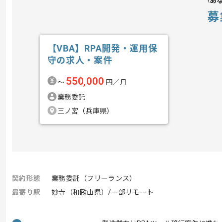
あ
募
【VBA】RPA開発・運用保
守の求人・案件
550,000
〜
円／月
業務委託
三ノ宮（兵庫県）
契約形態
業務委託（フリーランス）
最寄り駅
妙寺（和歌山県）/一部リモート