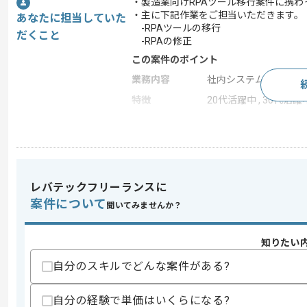
・製造業向けRPAツール移行案件に携わ
・主に下記作業をご担当いただきます。
あなたに担当していた
-RPAツールの移行
だくこと
-RPAの修正
この案件のポイント
業務内容
社内システム開発
特徴
20代活躍中 , 30代活躍中
求めるスキル
スキル
・RPAツールを用いた実務経験
レバテックフリーランスに
スキルに不安がある方へ
案件について
聞いてみませんか？
上記に似た経験やスキルをお持ちであれば申
知りたい
自分のスキルでどんな案件がある?
商談回数
1回
その他募集要項
募集人数
1人
自分の経験で単価はいくらになる?