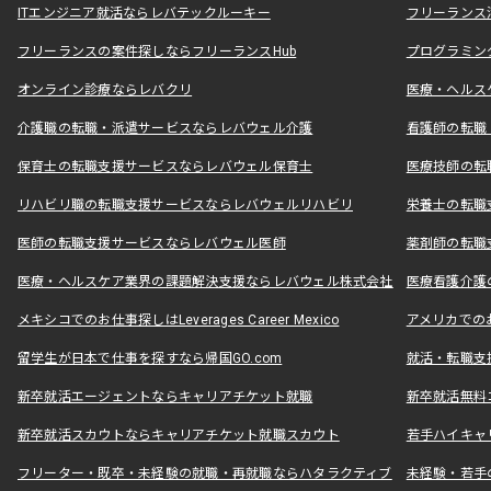
ITエンジニア就活ならレバテックルーキー
フリーランス
フリーランスの案件探しならフリーランスHub
プログラミン
オンライン診療ならレバクリ
医療・ヘルス
介護職の転職・派遣サービスならレバウェル介護
看護師の転職
保育士の転職支援サービスならレバウェル保育士
医療技師の転
リハビリ職の転職支援サービスならレバウェルリハビリ
栄養士の転職
医師の転職支援サービスならレバウェル医師
薬剤師の転職
医療・ヘルスケア業界の課題解決支援ならレバウェル株式会社
医療看護介護の
メキシコでのお仕事探しはLeverages Career Mexico
アメリカでのお仕事
留学生が日本で仕事を探すなら帰国GO.com
就活・転職支
新卒就活エージェントならキャリアチケット就職
新卒就活無料
新卒就活スカウトならキャリアチケット就職スカウト
若手ハイキャ
フリーター・既卒・未経験の就職・再就職ならハタラクティブ
未経験・若手