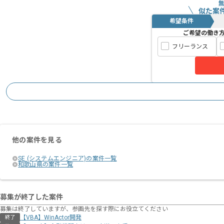
似た案
希望条件
ご希望の働き
フリーランス
他の案件を見る
SE (システムエンジニア)の案件一覧
和歌山県の案件一覧
募集が終了した案件
募集は終了していますが、参画先を探す際にお役立てください
【VBA】WinActor開発
終了