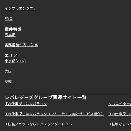
インフラエンジニア
PMO
案件特徴
高単価
実務経験が浅い方OK
エリア
東京都(23区)
大阪
愛知
レバレジーズグループ関連サイト一覧
ITの仕事探しはレバテック
クリエイター
ITの仕事探しはレバテック（フリーランス向けサービス紹介）
ITの仕事探
IT転職スカウトならレバテックダイレクト
IT転職なら