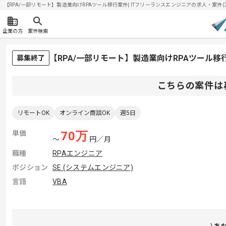
【RPA/一部リモート】製造業向けRPAツール移行案件| ITフリーランスエンジニアの求人・案件(202
企業の方
案件検索
【RPA/一部リモート】製造業向けRPAツール
募集終了
こちらの案件は
リモートOK
オンライン商談OK
週5日
単価
70
万
〜
円／月
職種
RPAエンジニア
ポジション
SE (システムエンジニア)
言語
VBA