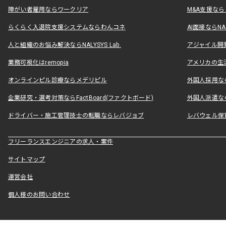
障がい者雇用ならワークリア
M&A支援な
らくらく入退院支援システムならわんコネ
AI面接ならNAL
人と組織のお悩み解決ならNALYSYS Lab.
アジャイル開発なら
業務可視化はremopia
アメリカの生活
オンラインピル診療ならメデリピル
外国人採用ならLe
企業研究・選考対策ならFactBoard(ファクトボード)
外国人派遣なら
ドライバー・施工管理技士の転職ならレバジョブ
レバウェル保
フリーランスエンジニアの求人・案件
サイトマップ
運営会社
個人様のお問い合わせ