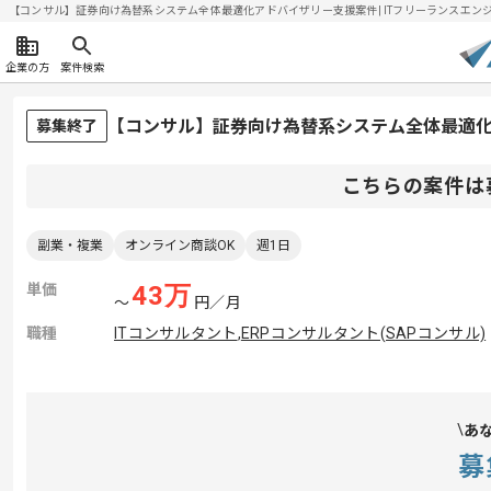
【コンサル】証券向け為替系システム全体最適化アドバイザリー支援案件| ITフリーランスエンジニアの
企業の方
案件検索
【コンサル】証券向け為替系システム全体最適
募集終了
こちらの案件は
副業・複業
オンライン商談OK
週1日
単価
43
万
〜
円／月
職種
ITコンサルタント
,
ERPコンサルタント(SAPコンサル)
あ
募