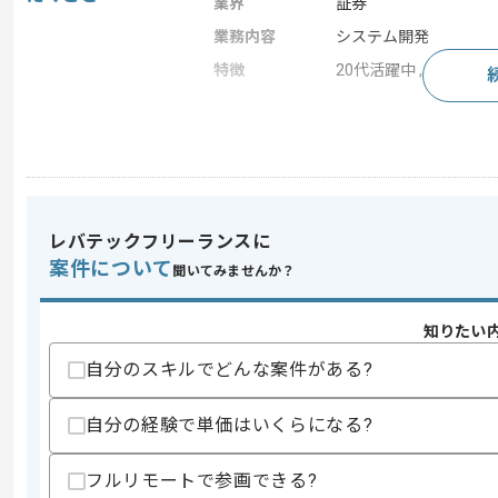
業界
証券
業務内容
システム開発
特徴
20代活躍中 , 30代活躍
求めるスキル
スキル
・証券会社における為替システムの構想
・為替システムの他社事例の知見
レバテックフリーランスに
スキルに不安がある方へ
案件について
聞いてみませんか？
上記に似た経験やスキルをお持ちであれば申
知りたい
自分のスキルでどんな案件がある?
商談回数
2回
その他募集要項
募集人数
1人
自分の経験で単価はいくらになる?
作業開始日
2025/05/19
フルリモートで参画できる?