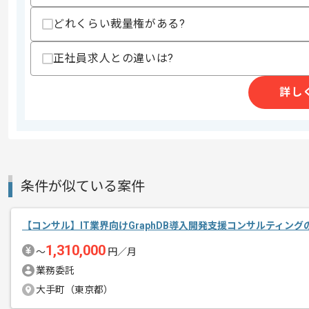
レバテックでの実績がある企業の案件で
どれくらい裁量権がある?
エージェントからのコ
コンサルの経験を活かすことができます
メント
正社員求人との違いは?
複数案件を保有している企業ですので、
ご経験と実績に応じてスライド案件のご
詳し
新しいアイディアや技術を積極的に導入
経験豊富なエンジニアと成長が出来る環
スキルアップされたい方、長期的に参画
条件が似ている案件
【コンサル】IT業界向けGraphDB導入開発支援コンサルティン
1,310,000
〜
円／月
業務委託
大手町（東京都）