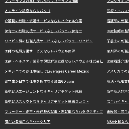
フリーランスの案件探しならフリーランスHub
プログラミン
オンライン診療ならレバクリ
医療・ヘルス
介護職の転職・派遣サービスならレバウェル介護
看護師の転職
保育士の転職支援サービスならレバウェル保育士
医療技師の転
リハビリ職の転職支援サービスならレバウェルリハビリ
栄養士の転職
医師の転職支援サービスならレバウェル医師
薬剤師の転職
医療・ヘルスケア業界の課題解決支援ならレバウェル株式会社
医療看護介護の
メキシコでのお仕事探しはLeverages Career Mexico
アメリカでのお仕事
留学生が日本で仕事を探すなら帰国GO.com
就活・転職支
新卒就活エージェントならキャリアチケット就職
新卒就活無料
新卒就活スカウトならキャリアチケット就職スカウト
若手ハイキャ
フリーター・既卒・未経験の就職・再就職ならハタラクティブ
未経験・若手
障がい者雇用ならワークリア
M&A支援な