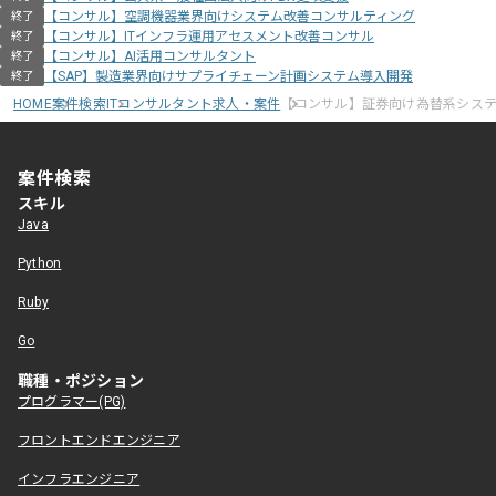
【コンサル】空調機器業界向けシステム改善コンサルティング
終了
【コンサル】ITインフラ運用アセスメント改善コンサル
終了
【コンサル】AI活用コンサルタント
終了
【SAP】製造業界向けサプライチェーン計画システム導入開発
終了
HOME
案件検索
ITコンサルタント求人・案件
【コンサル】証券向け為替系シス
案件検索
スキル
Java
Python
Ruby
Go
職種・ポジション
プログラマー(PG)
フロントエンドエンジニア
インフラエンジニア