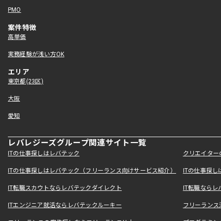
PMO
案件特徴
高単価
実務経験が浅い方OK
エリア
東京都(23区)
大阪
愛知
レバレジーズグループ関連サイト一覧
ITの仕事探しはレバテック
クリエイター
ITの仕事探しはレバテック（フリーランス向けサービス紹介）
ITの仕事探
IT転職スカウトならレバテックダイレクト
IT転職なら
ITエンジニア就活ならレバテックルーキー
フリーランス