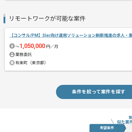
リモートワークが可能な案件
【コンサル/PM】SIer向け運用ソリューション刷新推進の求人・
1,050,000
〜
円／月
業務委託
有楽町（東京都）
条件を絞って案件を探す
似た案
希望条件