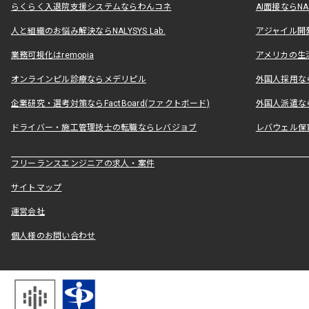
らくらく入退院支援システムならわんコネ
AI面接ならNAL
人と組織のお悩み解決ならNALYSYS Lab.
アジャイル開発なら
業務可視化はremopia
アメリカの生活
オンラインピル診療ならメデリピル
外国人採用ならLe
企業研究・選考対策ならFactBoard(ファクトボード)
外国人派遣なら
ドライバー・施工管理技士の転職ならレバジョブ
レバウェル保
フリーランスエンジニアの求人・案件
サイトマップ
運営会社
個人様のお問い合わせ