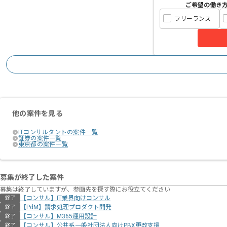
ご希望の働き
フリーランス
他の案件を見る
ITコンサルタントの案件一覧
証券の案件一覧
東京都の案件一覧
募集が終了した案件
募集は終了していますが、参画先を探す際にお役立てください
【コンサル】IT業界向けコンサル
終了
【PdM】請求処理プロダクト開発
終了
【コンサル】M365運用設計
終了
【コンサル】公共系一般社団法人向けPBX更改支援
終了