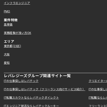
インフラエンジニア
PMO
案件特徴
高単価
実務経験が浅い方OK
エリア
東京都(23区)
大阪
愛知
レバレジーズグループ関連サイト一覧
ITの仕事探しはレバテック
クリエイター
ITの仕事探しはレバテック（フリーランス向けサービス紹介）
ITの仕事探
IT転職スカウトならレバテックダイレクト
IT転職なら
ITエンジニア就活ならレバテックルーキー
フリーランス