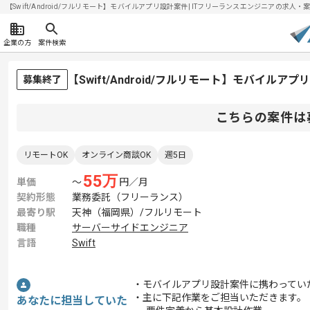
【Swift/Android/フルリモート】モバイルアプリ設計案件| ITフリーランスエンジニアの求人・案件(
企業の方
案件検索
【Swift/Android/フルリモート】モバイル
募集終了
こちらの案件は
リモートOK
オンライン商談OK
週5日
55
万
単価
〜
円／月
契約形態
業務委託（フリーランス）
最寄り駅
天神（福岡県）/フルリモート
職種
サーバーサイドエンジニア
言語
Swift
・モバイルアプリ設計案件に携わってい
・主に下記作業をご担当いただきます。
あなたに担当していた