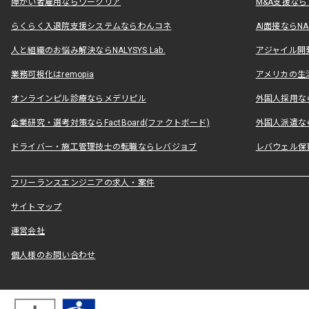
障がい者雇用ならワークリア
M&A支援な
らくらく入退院支援システムならわんコネ
AI面接ならNAL
人と組織のお悩み解決ならNALYSYS Lab.
アジャイル開発なら
業務可視化はremopia
アメリカの生活
オンラインピル診療ならメデリピル
外国人採用ならLe
企業研究・選考対策ならFactBoard(ファクトボード)
外国人派遣なら
ドライバー・施工管理技士の転職ならレバジョブ
レバウェル保
フリーランスエンジニアの求人・案件
サイトマップ
運営会社
個人様のお問い合わせ