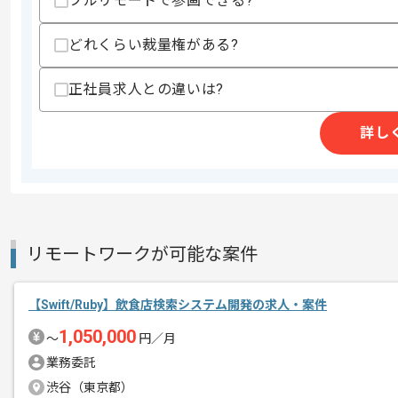
フルリモートで参画できる?
精算条件
精算・お支払い
精算基準時間
140時間〜200時間
どれくらい裁量権がある?
支払いサイト
15日
正社員求人との違いは?
詳し
商談回数
2回
その他募集要項
募集人数
1人
作業開始日
2025/06/02
リモートワークが可能な案件
モバイルアプリ設計案件に携わっていた
エージェントからのコ
メント
【Swift/Ruby】飲食店検索システム開発の求人・案件
モバイルアプリの設計経験を活かしたい
1,050,000
〜
円／月
業務委託
初日からフルリモートを想定しておりま
渋谷（東京都）