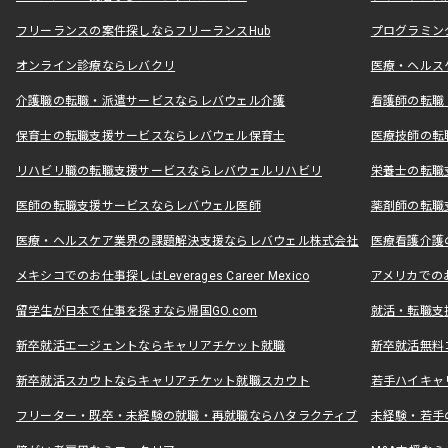
フリーランスの案件探しならフリーランスHub
プログラミン
オンライン診療ならレバクリ
医療・ヘルス
介護職の転職・派遣サービスならレバウェル介護
看護師の転職
保育士の転職支援サービスならレバウェル保育士
医療技師の転
リハビリ職の転職支援サービスならレバウェルリハビリ
栄養士の転職
医師の転職支援サービスならレバウェル医師
薬剤師の転職
医療・ヘルスケア業界の課題解決支援ならレバウェル株式会社
医療看護介護の
メキシコでのお仕事探しはLeverages Career Mexico
アメリカでのお仕事
留学生が日本で仕事を探すなら帰国GO.com
就活・転職支
新卒就活エージェントならキャリアチケット就職
新卒就活無料
新卒就活スカウトならキャリアチケット就職スカウト
若手ハイキャ
フリーター・既卒・未経験の就職・再就職ならハタラクティブ
未経験・若手