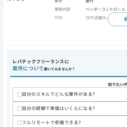
業界
銀行
業務内容
ベンダーコントロール
特徴
20代活躍中 , 30代活躍
求めるスキル
スキル
・ネットワーク、サーバーに関する知見
・ベンダーコントロール経験
・複数のプロジェクトマネジメント経験
レバテックフリーランスに
案件について
聞いてみませんか？
スキルに不安がある方へ
上記に似た経験やスキルをお持ちであれば申
知りたい
自分のスキルでどんな案件がある?
商談回数
1回
その他募集要項
自分の経験で単価はいくらになる?
募集人数
1人
作業開始日
2025/07/01
フルリモートで参画できる?