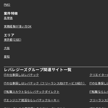
PMO
案件特徴
高単価
実務経験が浅い方OK
エリア
東京都(23区)
大阪
愛知
レバレジーズグループ関連サイト一覧
ITの仕事探しはレバテック
クリエイター
ITの仕事探しはレバテック（フリーランス向けサービス紹介）
ITの仕事探
IT転職スカウトならレバテックダイレクト
IT転職なら
ITエンジニア就活ならレバテックルーキー
フリーランス