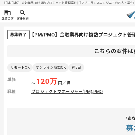
【PM/PMO】金融業界向け複数プロジェクト管理案件| ITフリーランスエンジニアの求人・案件(202
企業の方
案件検索
【PM/PMO】金融業界向け複数プロジェクト
募集終了
こちらの案件は
リモートOK
オンライン商談OK
週5日
単価
120
万
〜
円／月
職種
プロジェクトマネージャー(PM)
,
PMO
あ
募