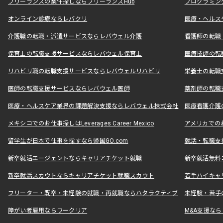
フリーランスの案件探しならフリーランスHub
プログラミン
オンライン診療ならレバクリ
医療・ヘルス
介護職の転職・派遣サービスならレバウェル介護
看護師の転職
保育士の転職支援サービスならレバウェル保育士
医療技師の転
リハビリ職の転職支援サービスならレバウェルリハビリ
栄養士の転職
医師の転職支援サービスならレバウェル医師
薬剤師の転職
医療・ヘルスケア業界の課題解決支援ならレバウェル株式会社
医療看護介護の
メキシコでのお仕事探しはLeverages Career Mexico
アメリカでのお仕事
留学生が日本で仕事を探すなら帰国GO.com
就活・転職支
新卒就活エージェントならキャリアチケット就職
新卒就活無料
新卒就活スカウトならキャリアチケット就職スカウト
若手ハイキャ
フリーター・既卒・未経験の就職・再就職ならハタラクティブ
未経験・若手
障がい者雇用ならワークリア
M&A支援な