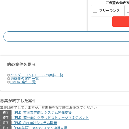
ご希望の働き
フリーランス
他の案件を見る
ベンダーコントロールの案件一覧
東京都の案件一覧
PMOの案件一覧
募集が終了した案件
募集は終了していますが、参画先を探す際にお役立てください
【PM】塗装業界向けシステム開発支援
終了
【PM】商社向けクラウドストレージマネジメント
終了
【PM】SIer向けシステム開発
終了
【PM/英語】SaaSシステム連携支援
終了