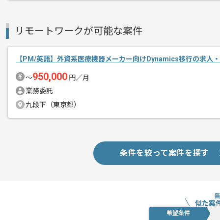
リモートワークが可能な案件
【PM/英語】外資系医療機器メーカー向けDynamics移行の求人
950,000
〜
円／月
業務委託
九段下（東京都）
条件を絞って案件を探す
似た案
希望条件