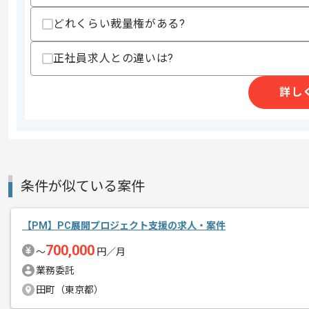
どれくらい裁量権がある?
投資の運用や助言、代理事業等を展開し
エージェントからのコ
今回は金融業界向け複数プロジェクト管
正社員求人との違いは?
メント
PM経験を活かしたい方にお勧めです。
詳し
基本的には一部リモートでの作業を見込
条件が似ている案件
【PM】PC展開プロジェクト支援の求人・案件
700,000
〜
円／月
業務委託
田町（東京都）