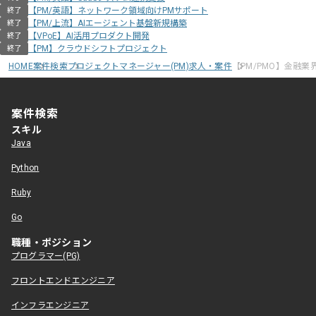
【PM/英語】ネットワーク領域向けPMサポート
終了
【PM/上流】AIエージェント基盤新規構築
終了
【VPoE】AI活用プロダクト開発
終了
【PM】クラウドシフトプロジェクト
終了
HOME
案件検索
プロジェクトマネージャー(PM)求人・案件
【PM/PMO】金融
案件検索
スキル
Java
Python
Ruby
Go
職種・ポジション
プログラマー(PG)
フロントエンドエンジニア
インフラエンジニア