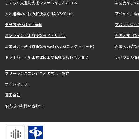
らくらく入退院支援システムならわんコネ
AI面接ならNAL
人と組織のお悩み解決ならNALYSYS Lab.
アジャイル開発なら
業務可視化はremopia
アメリカの生活
オンラインピル診療ならメデリピル
外国人採用ならLe
企業研究・選考対策ならFactBoard(ファクトボード)
外国人派遣なら
ドライバー・施工管理技士の転職ならレバジョブ
レバウェル保
フリーランスエンジニアの求人・案件
サイトマップ
運営会社
個人様のお問い合わせ