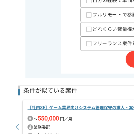
自分の経験で単価
これまでのご経験を活かしたい方におすすめの案件で
ぜひ一度、ご商談で雰囲気等掴んでいただき、参画の
フルリモートで参
週5日常駐での作業を想定しております。
どれくらい裁量権
フリーランス案件
条件が似ている案件
【社内SE】ゲーム業界向けシステム管理保守の求人・案
550,000
〜
円／月
業務委託