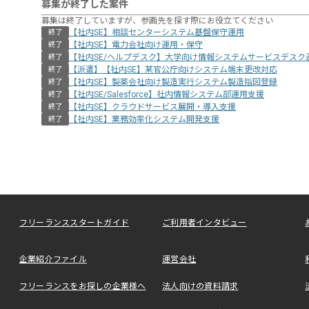
募集が終了した案件
募集は終了していますが、参画先を探す際にお役立てください
【社内SE】相談センターシステム基盤保守運用
終了
【社内SE】電力会社向け運用・保守
終了
【社内SE/ヘルプデスク】大学向け情報システムサービスデス
終了
【派遣】【社内SE】某官公庁向けシステム端末更改対応
終了
【社内SE】製薬会社向け製造実行システム製造指図登録
終了
【社内SE/Salesforce】社内情報システム部運用支援
終了
【社内SE】クラウドサービス展開・導入支援
終了
【社内SE】業務効率化システム開発支援
終了
フリーランススタートガイド
ご利用者インタビュー
企業紹介ファイル
運営会社
フリーランスをお探しの企業様へ
法人向けの資料請求