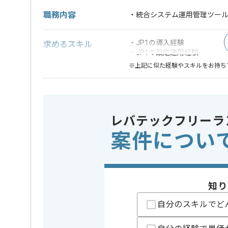
職務内容
・統合システム運用管理ツール
・JP1の導入経験
求めるスキル
・JP1の設定運用経験
※上記に似た経験やスキルをお持ち
開発ツール
この案件で扱う技術
JP1
レバテックフリーラ
特徴
この案件のポイント
長期プロ
案件につい
精算条件
有
精算・お支払い
精算基準時間
160時間
支払いサイト
15日
知り
自分のスキルでど
担当者より