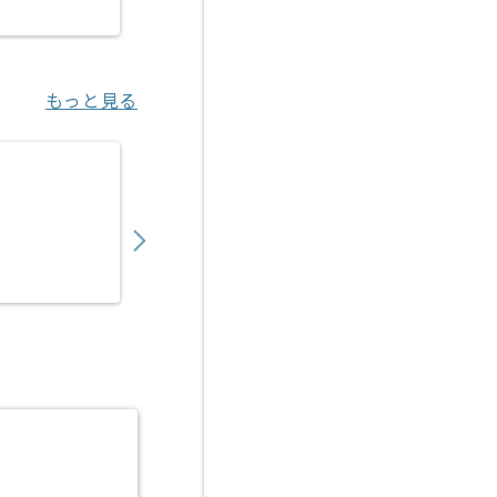
旧居留地・大丸前（兵庫県）
もっと見る
【社内SE】大手商社向け社内SEの求人・案件
700,000
〜
円／月
業務委託
飯田橋（東京都）