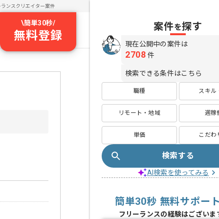
ーランスクリエイター案件
\
簡単30秒
/
案件
探す
を
無料登録
現在公開中の案件は
2708
件
検索できる条件はこちら
職種
スキル
リモート・地域
週稼
単価
こだわ
検索する
AI検索を使ってみる
簡単30秒 無料サポー
フリーランスの経験はございま