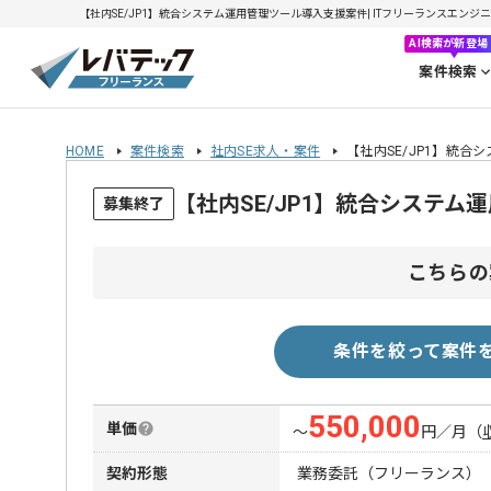
【社内SE/JP1】統合システム運用管理ツール導入支援案件| ITフリーランスエンジニアの
AI検索が新登場
案件検索
HOME
案件検索
社内SE求人・案件
【社内SE/JP1】統
【社内SE/JP1】統合システ
募集終了
こちらの
条件を絞って案件
550,000
単価
〜
円／月
（
契約形態
業務委託（フリーランス）