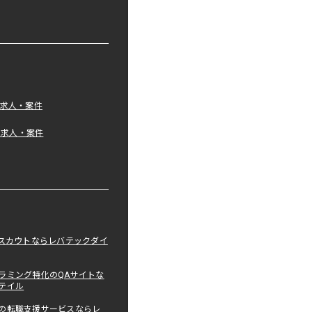
の求人・案件
tの求人・案件
職スカウトならレバテックダイ
ラミング特化のQAサイトな
テイル
の転職支援サービスならレ