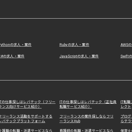
Pythonの求人・案件
Rubyの求人・案件
AWS
C#の求人・案件
JavaScriptの求人・案件
Swif
ITの仕事探しはレバテック（フリー
ITの仕事探しはレバテック（正社員
IT転
ランス向けサービス紹介）
転職サービス紹介）
レクト
フリーランス活動をサポートする
フリーランスの案件探しならフリ
プログ
レバテックプラットフォーム
ーランスHub
らテラ
介護職の転職・派遣サービスなら
看護師の転職・派遣サービスなら
保育士