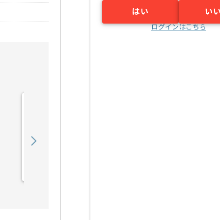
はい
い
ログインはこちら
【社内SE】卸売業界向け
現場システムヘルプデスク
の求人・案件
700,000
〜
円／月
業務委託
旧居留地・大丸前（兵庫県）